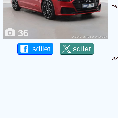
Př
36
sdílet
sdílet
Ak