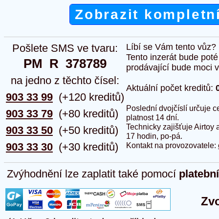
Zobrazit kompletn
Pošlete SMS ve tvaru:
Líbí se Vám tento vůz?
Tento inzerát bude pot
PM  R  378789
prodávající bude moci vlo
na jedno z těchto čísel:
Aktuální počet kreditů:
903 33 99
(+120 kreditů)
Poslední dvojčíslí určuje
903 33 79
(+80 kreditů)
platnost 14 dní.
Technicky zajišťuje Airtoy 
903 33 50
(+50 kreditů)
17 hodin, po-pá.
903 33 30
(+30 kreditů)
Kontakt na provozovatele:
Zvýhodnění lze zaplatit také pomocí
platebn
Zvo