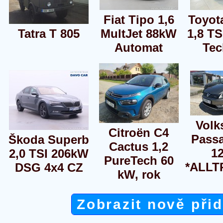
Fiat Tipo 1,6
Toyot
Tatra T 805
MultJet 88kW
1,8 T
Automat
Tec
Volk
Citroën C4
Passa
Škoda Superb
Cactus 1,2
1
2,0 TSI 206kW
PureTech 60
*ALLT
DSG 4x4 CZ
kW, rok
Zobrazit nově při