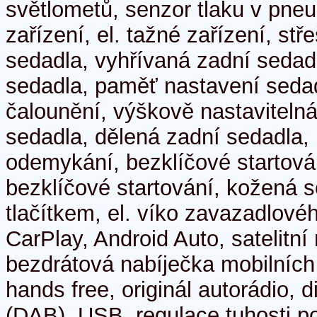
světlometů, senzor tlaku v pne
zařízení, el. tažné zařízení, st
sedadla, vyhřívaná zadní sedadla
sedadla, paměť nastavení sedad
čalounění, výškově nastaviteln
sedadla, dělená zadní sedadla,
odemykání, bezklíčové startová
bezklíčové startování, kožená s
tlačítkem, el. víko zavazadlové
CarPlay, Android Auto, satelitní
bezdrátová nabíječka mobilních 
hands free, originál autorádio, di
(DAB), USB, regulace tuhosti po