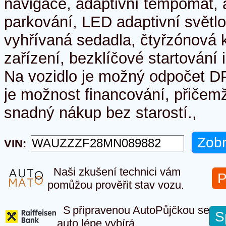
navigace, adaptivní tempomat, 
parkování, LED adaptivní světl
vyhřívaná sedadla, čtyřzónová k
zařízení, bezklíčové startování
Na vozidlo je možný odpočet 
je možnost financování, přičem
snadný nákup bez starostí.,
VIN:
Naši zkušení technici vám
P
pomůžou prověřit stav vozu.
S připravenou AutoPůjčkou se
S
auto lépe vybírá.