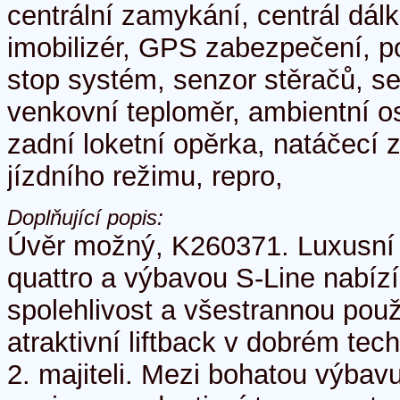
centrální zamykání, centrál dál
imobilizér, GPS zabezpečení, pos
stop systém, senzor stěračů, se
venkovní teploměr, ambientní osv
zadní loketní opěrka, natáčecí z
jízdního režimu, repro,
Doplňující popis:
Úvěr možný, K260371. Luxusní
quattro a výbavou S-Line nabízí
spolehlivost a všestrannou použ
atraktivní liftback v dobrém tec
2. majiteli. Mezi bohatou výbavu 