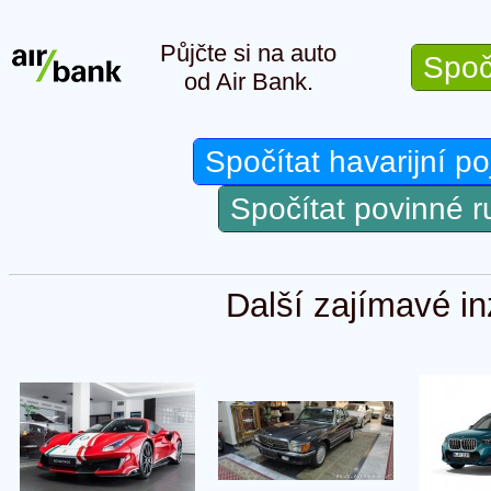
Půjčte si na auto
Spoč
od Air Bank.
Spočítat havarijní po
Spočítat povinné 
Další zajímavé in