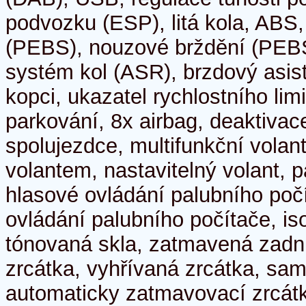
podvozku (ESP), litá kola, ABS
(PEBS), nouzové brždění (PEBS
systém kol (ASR), brzdový asist
kopci, ukazatel rychlostního limi
parkování, 8x airbag, deaktivac
spolujezdce, multifunkční volan
volantem, nastavitelný volant, p
hlasové ovládání palubního poč
ovládání palubního počítače, iso
tónovaná skla, zatmavená zadní 
zrcátka, vyhřívaná zrcátka, sam
automaticky zatmavovací zrcátka