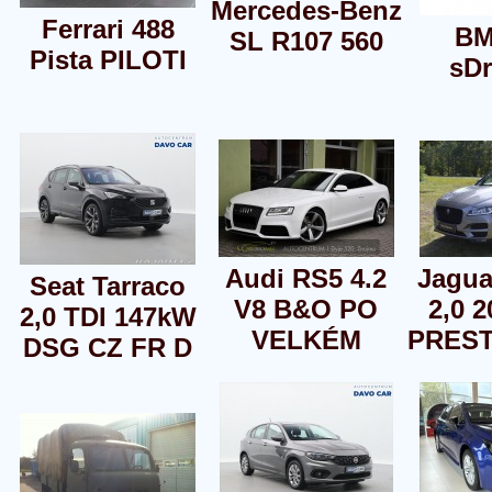
Mercedes-Benz
Ferrari 488
BM
SL R107 560
Pista PILOTI
sDr
Audi RS5 4.2
Jagua
Seat Tarraco
V8 B&O PO
2,0 
2,0 TDI 147kW
VELKÉM
PREST
DSG CZ FR D