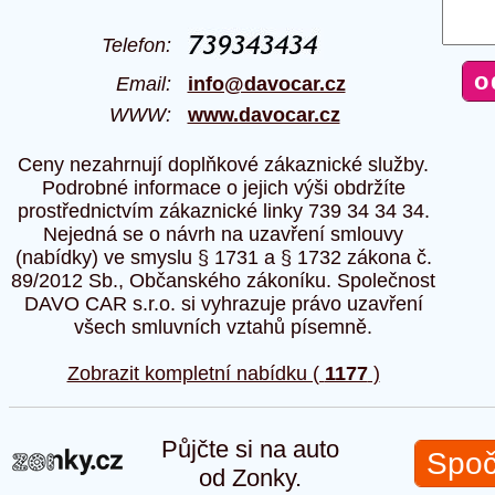
Telefon:
Email:
info@davocar.cz
WWW:
www.davocar.cz
Ceny nezahrnují doplňkové zákaznické služby.
Podrobné informace o jejich výši obdržíte
prostřednictvím zákaznické linky 739 34 34 34.
Nejedná se o návrh na uzavření smlouvy
(nabídky) ve smyslu § 1731 a § 1732 zákona č.
89/2012 Sb., Občanského zákoníku. Společnost
DAVO CAR s.r.o. si vyhrazuje právo uzavření
všech smluvních vztahů písemně.
Zobrazit kompletní nabídku (
1177
)
Půjčte si na auto
Spoč
od Zonky.