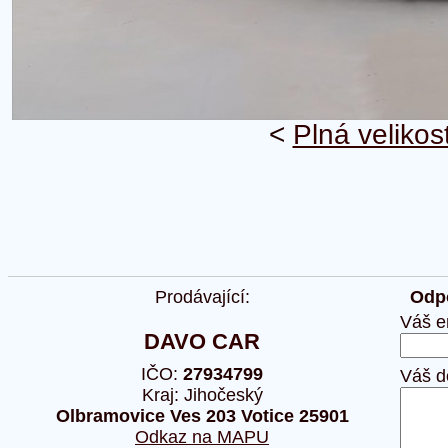
<
Plná velikos
Prodávající:
Odpo
Váš e
DAVO CAR
IČO:
27934799
Váš d
Kraj: Jihočeský
Olbramovice Ves 203 Votice 25901
Odkaz na MAPU