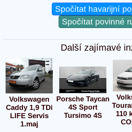
Spočítat havarijní po
Spočítat povinné 
Další zajímavé in
Vol
Porsche Taycan
Volkswagen
Toura
4S Sport
Caddy 1,9 TDi
110
Tursimo 4S
LIFE Servis
CO
1.maj