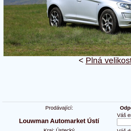
<
Plná velikos
Prodávající:
Odpo
Váš e
Louwman Automarket Ústí
Kraj: Ústecký