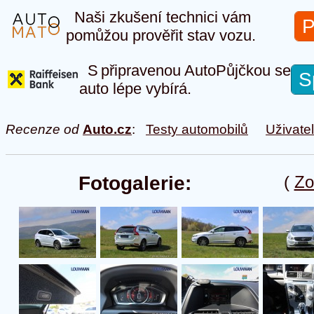
Naši zkušení technici vám
P
pomůžou prověřit stav vozu.
S připravenou AutoPůjčkou se
S
auto lépe vybírá.
Recenze od
Auto.cz
:
Testy automobilů
Uživate
Fotogalerie:
(
Zo