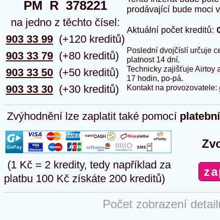
PM  R  378221
prodávající bude moci vlo
na jedno z těchto čísel:
Aktuální počet kreditů:
903 33 99
(+120 kreditů)
Poslední dvojčíslí určuje
903 33 79
(+80 kreditů)
platnost 14 dní.
Technicky zajišťuje Airtoy 
903 33 50
(+50 kreditů)
17 hodin, po-pá.
903 33 30
(+30 kreditů)
Kontakt na provozovatele:
Zvýhodnění lze zaplatit také pomocí
platebn
Zvo
(1 Kč = 2 kredity, tedy například za
platbu 100 Kč získáte 200 kreditů)
Počet zobrazení detai