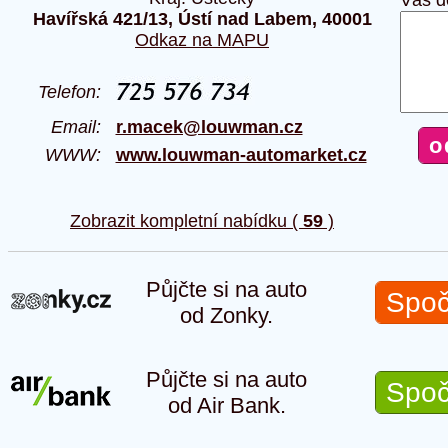
Váš d
Havířská 421/13, Ústí nad Labem, 40001
Odkaz na MAPU
Telefon:
Email:
r.macek@louwman.cz
WWW:
www.louwman-automarket.cz
Zobrazit kompletní nabídku (
59
)
Půjčte si na auto
Spoč
od Zonky.
Půjčte si na auto
Spoč
od Air Bank.