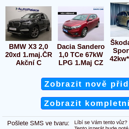
Škod
BMW X3 2,0
Dacia Sandero
Spor
20xd 1.maj.ČR
1,0 TCe 67kW
42kw
Akční C
LPG 1.Maj CZ
Zobrazit nově při
Zobrazit kompletn
Pošlete SMS ve tvaru:
Líbí se Vám tento vůz?
Tento inzerát bude pot