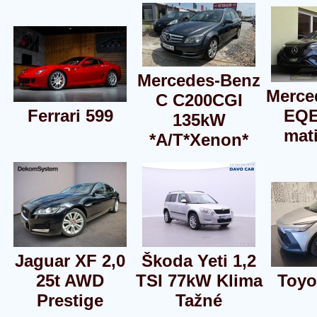
Mercedes-Benz
Merce
C C200CGI
Ferrari 599
EQE
135kW
mat
*A/T*Xenon*
Jaguar XF 2,0
Škoda Yeti 1,2
25t AWD
TSI 77kW Klima
Toyo
Prestige
Tažné