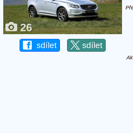
Př
26
sdílet
sdílet
Ak