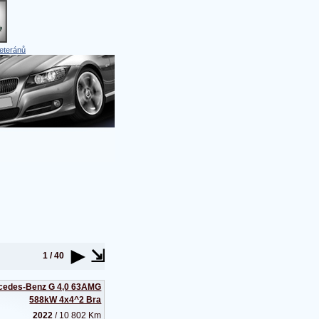
eteránů
►
⇲
1 / 40
cedes-Benz G 4,0 63AMG
588kW 4x4^2 Bra
2022
/ 10 802 Km