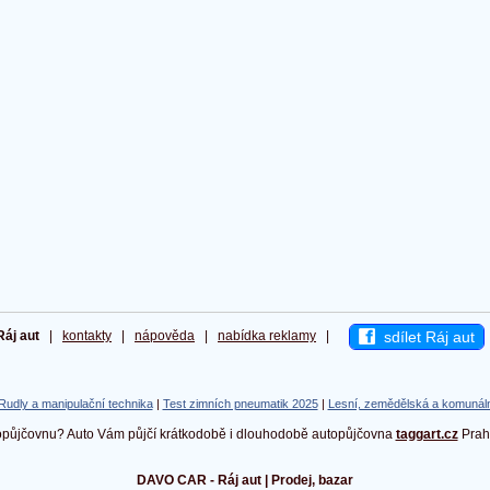
sdílet Ráj aut
Ráj aut
|
kontakty
|
nápověda
|
nabídka reklamy
|
Rudly a manipulační technika
|
Test zimních pneumatik 2025
|
Lesní, zemědělská a komunáln
topůjčovnu? Auto Vám půjčí krátkodobě i dlouhodobě autopůjčovna
taggart.cz
Praha
DAVO CAR - Ráj aut | Prodej, bazar