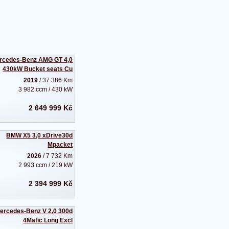
rcedes-Benz AMG GT 4,0
430kW Bucket seats Cu
2019
/ 37 386 Km
3 982 ccm / 430 kW
2 649 999 Kč
BMW X5 3,0 xDrive30d
Mpacket
2026
/ 7 732 Km
2 993 ccm / 219 kW
2 394 999 Kč
ercedes-Benz V 2,0 300d
4Matic Long Excl