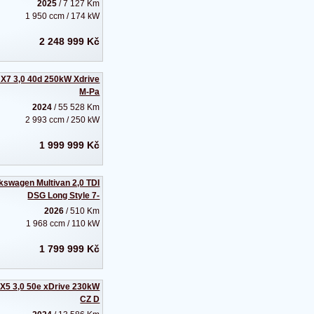
2025
/ 7 127 Km
1 950 ccm / 174 kW
2 248 999 Kč
X7 3,0 40d 250kW Xdrive
M-Pa
2024
/ 55 528 Km
2 993 ccm / 250 kW
1 999 999 Kč
kswagen Multivan 2,0 TDI
DSG Long Style 7-
2026
/ 510 Km
1 968 ccm / 110 kW
1 799 999 Kč
5 3,0 50e xDrive 230kW
CZ D