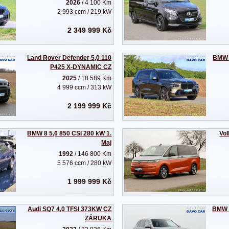
2026
/ 4 100 Km
2 993 ccm / 219 kW
2 349 999 Kč
Land Rover Defender 5,0 110
BMW 
P425 X-DYNAMIC CZ
2025
/ 18 589 Km
4 999 ccm / 313 kW
2 199 999 Kč
BMW 8 5,6 850 CSI 280 kW 1.
Vol
Maj
1992
/ 146 800 Km
5 576 ccm / 280 kW
1 999 999 Kč
Audi SQ7 4,0 TFSI 373KW CZ
BMW X
ZÁRUKA