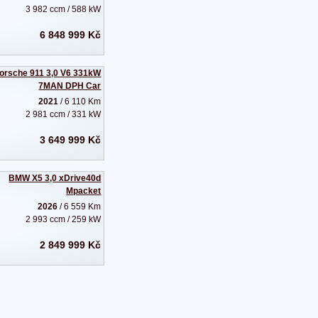
3 982 ccm / 588 kW
6 848 999 Kč
orsche 911 3,0 V6 331kW
7MAN DPH Car
2021
/ 6 110 Km
2 981 ccm / 331 kW
3 649 999 Kč
BMW X5 3,0 xDrive40d
Mpacket
2026
/ 6 559 Km
2 993 ccm / 259 kW
2 849 999 Kč