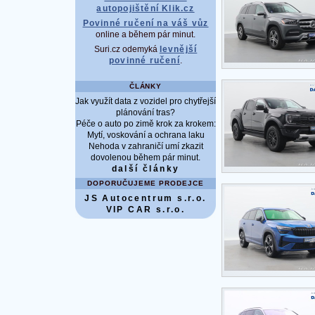
autopojištění Klik.cz
Povinné ručení na váš vůz
online a během pár minut.
Suri.cz odemyká
levnější
povinné ručení
.
ČLÁNKY
Jak využít data z vozidel pro chytřejší
plánování tras?
Péče o auto po zimě krok za krokem:
Mytí, voskování a ochrana laku
Nehoda v zahraničí umí zkazit
dovolenou během pár minut.
další články
DOPORUČUJEME PRODEJCE
JS Autocentrum s.r.o.
VIP CAR s.r.o.