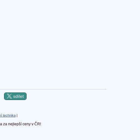
sdílet
í technika
|
 za nejlepší ceny v ČR!