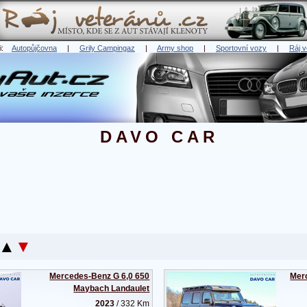
ři:
Autopůjčovna
|
Grily Campingaz
|
Army shop
|
Sportovní vozy
|
Ráj v
DAVO CAR
▲
▼
Mercedes-Benz G 6,0 650
Mer
Maybach Landaulet
2023
/ 332 Km