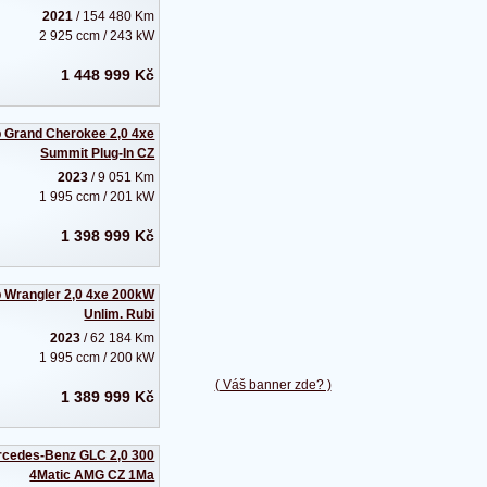
2021
/ 154 480 Km
2 925 ccm / 243 kW
1 448 999 Kč
 Grand Cherokee 2,0 4xe
Summit Plug-In CZ
2023
/ 9 051 Km
1 995 ccm / 201 kW
1 398 999 Kč
 Wrangler 2,0 4xe 200kW
Unlim. Rubi
2023
/ 62 184 Km
1 995 ccm / 200 kW
( Váš banner zde? )
1 389 999 Kč
cedes-Benz GLC 2,0 300
4Matic AMG CZ 1Ma