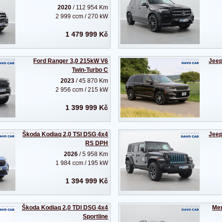
2020
/ 112 954 Km
2 999 ccm / 270 kW
1 479 999 Kč
Ford Ranger 3,0 215kW V6
Jeep
Twin-Turbo C
2023
/ 45 870 Km
2 956 ccm / 215 kW
1 399 999 Kč
Škoda Kodiaq 2,0 TSI DSG 4x4
Jeep
RS DPH
2026
/ 5 958 Km
1 984 ccm / 195 kW
1 394 999 Kč
Škoda Kodiaq 2,0 TDI DSG 4x4
Mer
Sportline