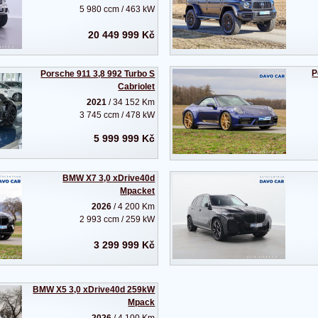
5 980 ccm / 463 kW
20 449 999 Kč
P
Porsche 911 3,8 992 Turbo S
Cabriolet
2021
/ 34 152 Km
3 745 ccm / 478 kW
5 999 999 Kč
BMW X7 3,0 xDrive40d
Mpacket
2026
/ 4 200 Km
2 993 ccm / 259 kW
3 299 999 Kč
BMW X5 3,0 xDrive40d 259kW
Mpack