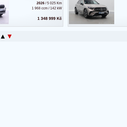
2026
/ 5 025 Km
1 968 ccm / 142 kW
1 348 999 Kč
▲
▼