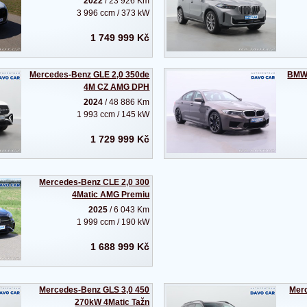
2022
/ 23 926 Km
3 996 ccm / 373 kW
1 749 999 Kč
Mercedes-Benz GLE 2,0 350de
BMW 
4M CZ AMG DPH
2024
/ 48 886 Km
1 993 ccm / 145 kW
1 729 999 Kč
Mercedes-Benz CLE 2,0 300
4Matic AMG Premiu
2025
/ 6 043 Km
1 999 ccm / 190 kW
1 688 999 Kč
Mercedes-Benz GLS 3,0 450
Mer
270kW 4Matic Tažn