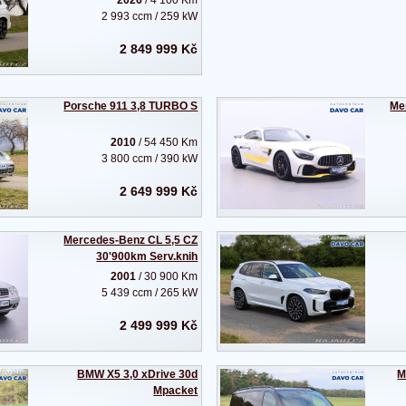
2026
/ 4 100 Km
2 993 ccm / 259 kW
2 849 999 Kč
Porsche 911 3,8 TURBO S
Me
2010
/ 54 450 Km
3 800 ccm / 390 kW
2 649 999 Kč
Mercedes-Benz CL 5,5 CZ
30'900km Serv.knih
2001
/ 30 900 Km
5 439 ccm / 265 kW
2 499 999 Kč
BMW X5 3,0 xDrive 30d
M
Mpacket