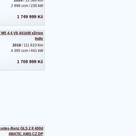
2024
/ 13 586 Km
2 998 ccm / 230 kW
1 749 999 Kč
M5 4,4 V8 441kW xDrive
Indiv
2018
/ 111 810 Km
4 395 ccm / 441 kW
1 709 999 Kč
cedes-Benz GLS 2,9 400d
4MATIC AMG CZ DP