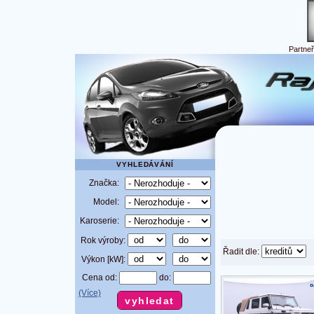
Partne
VYHLEDÁVÁNÍ
Značka:
Model:
Karoserie:
Rok výroby:
Řadit dle:
Výkon [kW]:
Cena od:
do:
(Více)