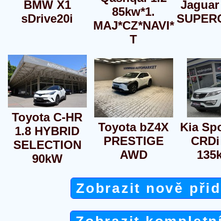
BMW X1
Jaguar
85kw*1.
sDrive20i
SUPER
MAJ*CZ*NAVI*
T
Toyota C-HR
Toyota bZ4X
Kia Spo
1.8 HYBRID
PRESTIGE
CRDi
SELECTION
AWD
135
90kW
Zobrazit nově při