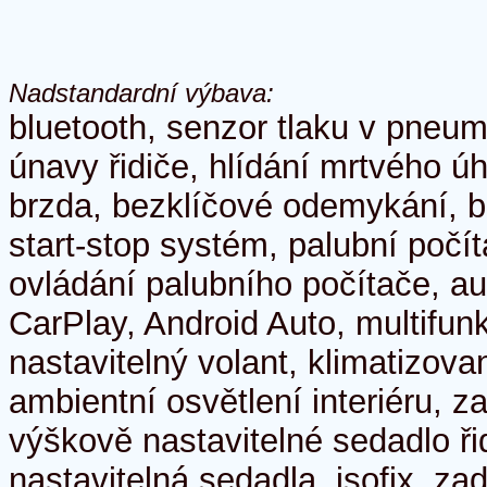
Nadstandardní výbava:
bluetooth, senzor tlaku v pneum
únavy řidiče, hlídání mrtvého úh
brzda, bezklíčové odemykání, b
start-stop systém, palubní počí
ovládání palubního počítače, au
CarPlay, Android Auto, multifunk
nastavitelný volant, klimatizova
ambientní osvětlení interiéru, z
výškově nastavitelné sedadlo ři
nastavitelná sedadla, isofix, za