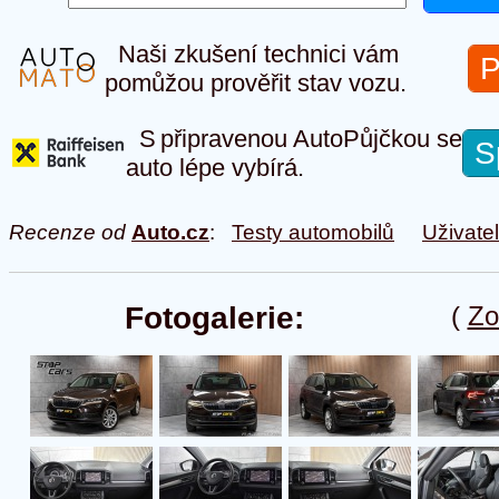
Naši zkušení technici vám
P
pomůžou prověřit stav vozu.
S připravenou AutoPůjčkou se
S
auto lépe vybírá.
Recenze od
Auto.cz
:
Testy automobilů
Uživate
Fotogalerie:
(
Zo