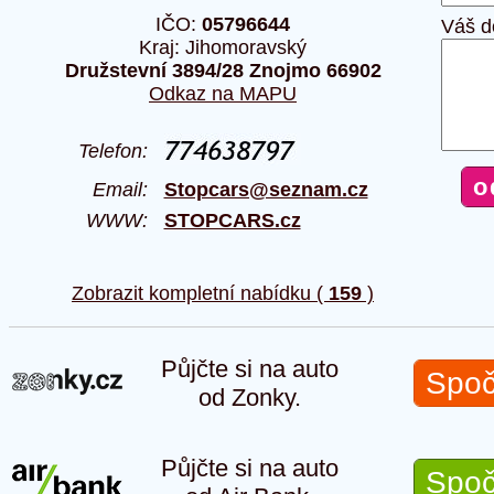
IČO:
05796644
Váš d
Kraj: Jihomoravský
Družstevní 3894/28 Znojmo 66902
Odkaz na MAPU
Telefon:
Email:
Stopcars@seznam.cz
WWW:
STOPCARS.cz
Zobrazit kompletní nabídku (
159
)
Půjčte si na auto
Spoč
od Zonky.
Půjčte si na auto
Spoč