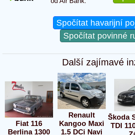
od Air Bank.
Spočítat havarijní po
Spočítat povinné 
Další zajímavé in
Renault
Škoda S
Fiat 116
Kangoo Maxi
TDI 11
Berlina 1300
1.5 DCi Navi
Z