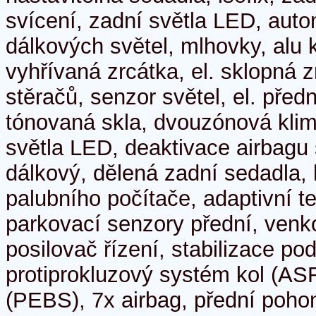
svícení, zadní světla LED, auto
dálkových světel, mlhovky, alu k
vyhřívaná zrcátka, el. sklopná 
stěračů, senzor světel, el. předn
tónovaná skla, dvouzónová klim
světla LED, deaktivace airbagu 
dálkový, dělená zadní sedadla,
palubního počítače, adaptivní 
parkovací senzory přední, venk
posilovač řízení, stabilizace p
protiprokluzový systém kol (AS
(PEBS), 7x airbag, přední poho