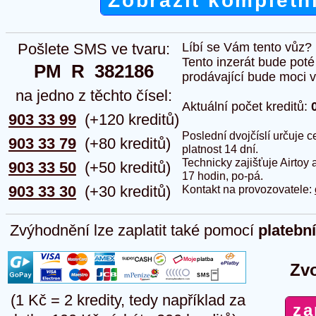
Zobrazit kompletn
Pošlete SMS ve tvaru:
Líbí se Vám tento vůz?
Tento inzerát bude pot
PM  R  382186
prodávající bude moci vlo
na jedno z těchto čísel:
Aktuální počet kreditů:
903 33 99
(+120 kreditů)
Poslední dvojčíslí určuje
903 33 79
(+80 kreditů)
platnost 14 dní.
Technicky zajišťuje Airtoy 
903 33 50
(+50 kreditů)
17 hodin, po-pá.
903 33 30
(+30 kreditů)
Kontakt na provozovatele:
Zvýhodnění lze zaplatit také pomocí
platebn
Zvo
(1 Kč = 2 kredity, tedy například za