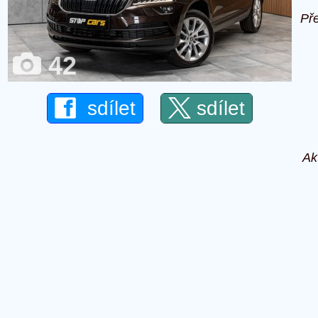
Př
42
sdílet
sdílet
Ak