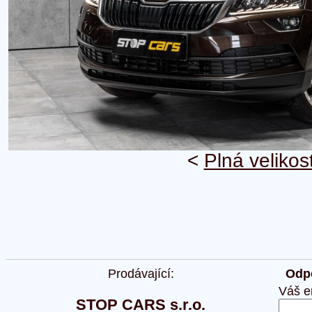
<
Plná velikos
Prodávající:
Odpo
Váš e
STOP CARS s.r.o.