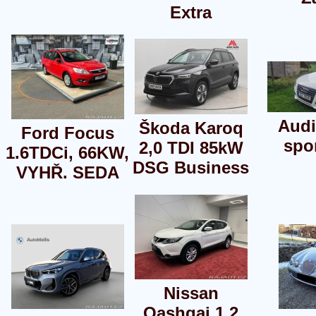
Extra
Audi
Škoda Karoq
Ford Focus
spo
2,0 TDI 85kW
1.6TDCi, 66KW,
DSG Business
VYHŘ. SEDA
Nissan
Qashqai 1.2