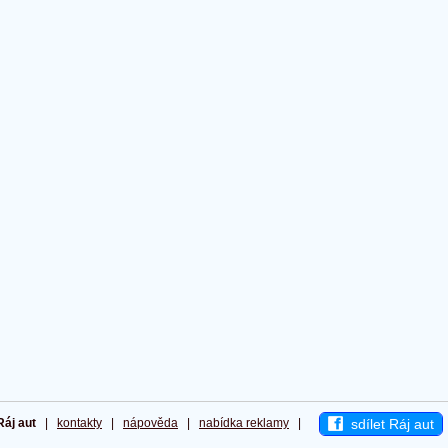
sdílet Ráj aut
Ráj aut
|
kontakty
|
nápověda
|
nabídka reklamy
|