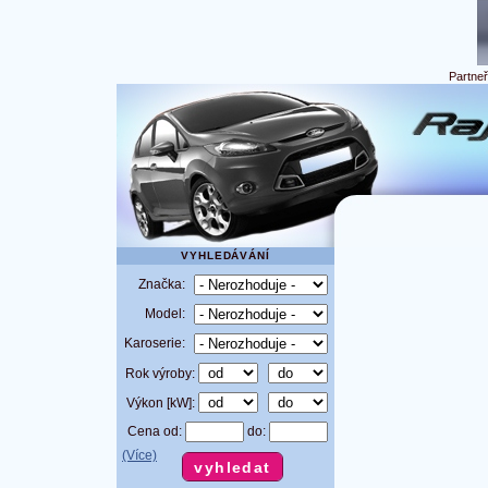
Partne
VYHLEDÁVÁNÍ
Značka:
Model:
Karoserie:
Rok výroby:
Výkon [kW]:
Cena od:
do:
(Více)