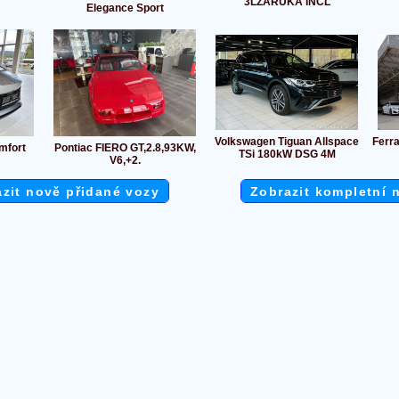
3LZÁRUKA INCL
Elegance Sport
Volkswagen Tiguan Allspace
Ferr
mfort
Pontiac FIERO GT,2.8,93KW,
TSi 180kW DSG 4M
V6,+2.
zit nově přidané vozy
Zobrazit kompletní 