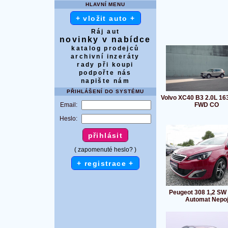
HLAVNÍ MENU
+ vložit auto +
Ráj aut
novinky v nabídce
katalog prodejců
archivní inzeráty
rady při koupi
podpořte nás
napište nám
PŘIHLÁŠENÍ DO SYSTÉMU
Volvo XC40 B3 2.0L 16
Email:
FWD CO
Heslo:
( zapomenuté heslo? )
+ registrace +
Peugeot 308 1,2 SW
Automat Nepo