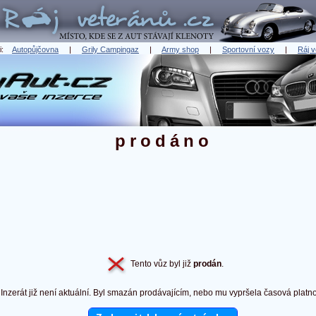
ři:
Autopůjčovna
|
Grily Campingaz
|
Army shop
|
Sportovní vozy
|
Ráj v
prodáno
Tento vůz byl již
prodán
.
Inzerát již není aktuální. Byl smazán prodávajícím, nebo mu vypršela časová platno