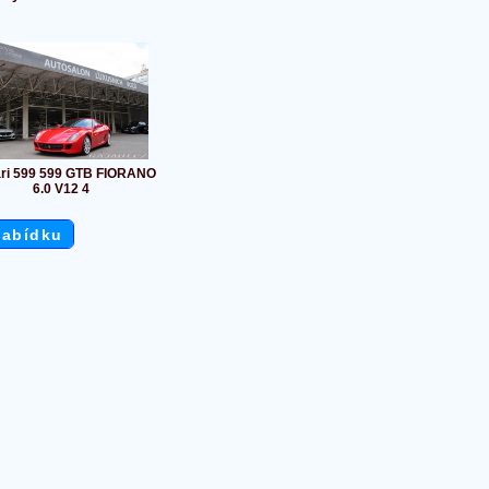
ari 599 599 GTB FIORANO
6.0 V12 4
nabídku