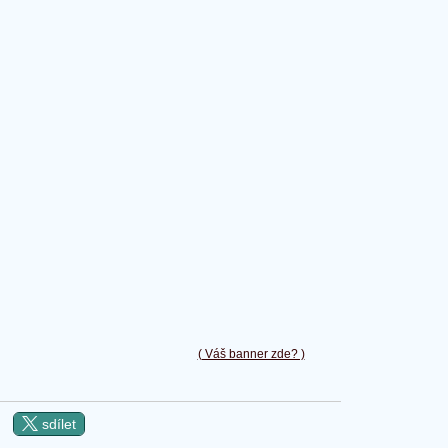
( Váš banner zde? )
sdílet