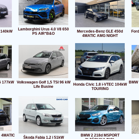
Lamborghini Urus 4.0 V8 650
I 140kW
Mercedes-Benz GLE 450d
Ford
PS AIR*B&O
4MATIC AMG NIGHT
V6 177kW
Volkswagen Golf 1,5 TSI 96 kW
BMW 
Honda Civic 1.8 i-VTEC 104kW
Life Busine
TOURING
e 4MATIC
BMW 2 218d MSPORT
Škoda Fabia 1.2 i 51kW