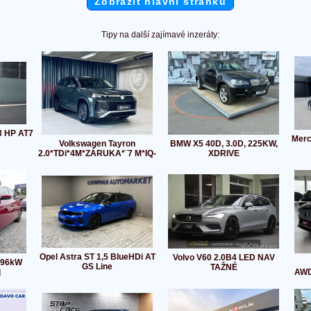
Zobrazit hlavní stránku
Tipy na další zajímavé inzeráty:
3 HP AT7
Merc
Volkswagen Tayron
BMW X5 40D, 3.0D, 225KW,
2.0*TDi*4M*ZÁRUKA*¨7 M*IQ-
XDRIVE
Opel Astra ST 1,5 BlueHDi AT
Volvo V60 2.0B4 LED NAV
 96kW
GS Line
TAŽNÉ
j
AWD