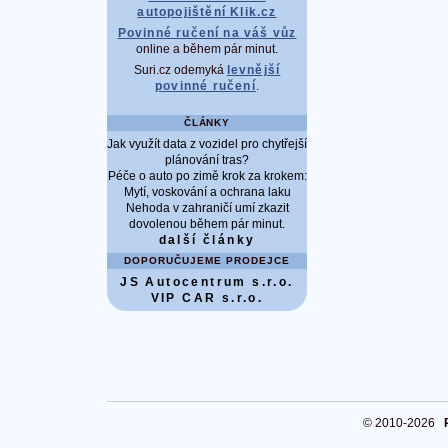
autopojištění Klik.cz
Povinné ručení na váš vůz
online a během pár minut.
Suri.cz odemyká
levnější
povinné ručení
.
ČLÁNKY
Jak využít data z vozidel pro chytřejší
plánování tras?
Péče o auto po zimě krok za krokem:
Mytí, voskování a ochrana laku
Nehoda v zahraničí umí zkazit
dovolenou během pár minut.
další články
DOPORUČUJEME PRODEJCE
JS Autocentrum s.r.o.
VIP CAR s.r.o.
© 2010-2026