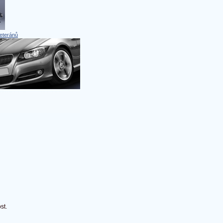
eteránů
st.