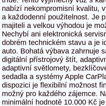
nabízí nekompromisní kvalitu,
a každodenní použitelnost. Je 
majiteli a velkou výhodou je m
Nechybí ani elektronická servisn
dobrém technickém stavu a je id
auto. Bohatá výbava zahrnuje sat
digitální přístrojový štít, adap
adaptivní světlomety, bezklíčov
sedadla a systémy Apple CarPla
dispozici je flexibilní možnost f
možný pro každého zájemce. Na
minimální hodnotě 10.000 Kč je