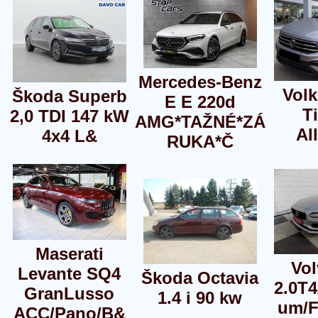
Mercedes-Benz
Vol
Škoda Superb
E E 220d
T
2,0 TDI 147 kW
AMG*TAŽNÉ*ZÁ
Al
4x4 L&
RUKA*Č
Maserati
Vol
Levante SQ4
Škoda Octavia
2.0T
GranLusso
1.4 i 90 kw
um/F
ACC/Pano/B&