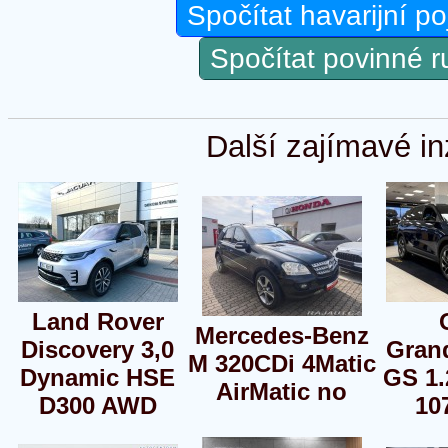
Spočítat havarijní po
Spočítat povinné 
Další zajímavé in
Land Rover
Mercedes-Benz
Discovery 3,0
Grand
M 320CDi 4Matic
Dynamic HSE
GS 1
AirMatic no
D300 AWD
10