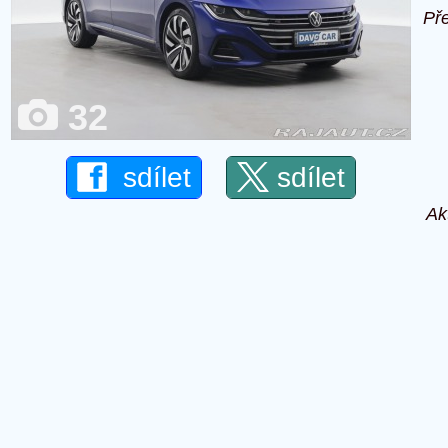
Př
32
sdílet
sdílet
Ak