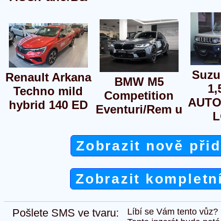
Suzu
Renault Arkana
BMW M5
1,
Techno mild
Competition
AUTO
hybrid 140 ED
Eventuri/Rem u
Zobrazit nově při
Zobrazit kompletn
Pošlete SMS ve tvaru:
Líbí se Vám tento vůz?