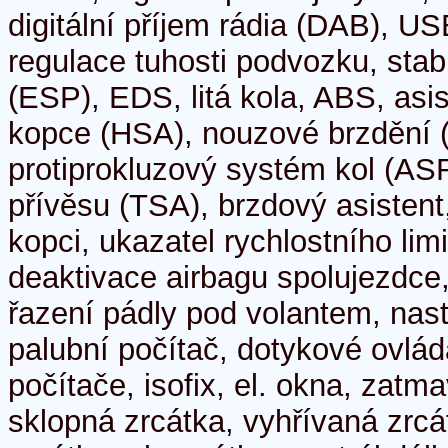
digitální příjem rádia (DAB), U
regulace tuhosti podvozku, stab
(ESP), EDS, litá kola, ABS, asi
kopce (HSA), nouzové brzdění 
protiprokluzový systém kol (ASR)
přívěsu (TSA), brzdový asistent
kopci, ukazatel rychlostního limi
deaktivace airbagu spolujezdce,
řazení pádly pod volantem, nast
palubní počítač, dotykové ovlád
počítače, isofix, el. okna, zatma
sklopná zrcátka, vyhřívaná zrc