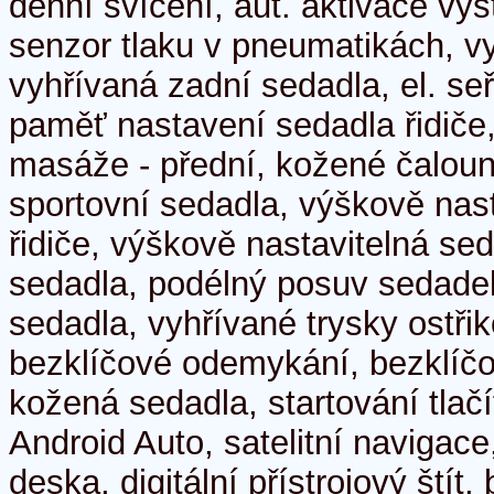
denní svícení, aut. aktivace vý
senzor tlaku v pneumatikách, v
vyhřívaná zadní sedadla, el. seř
paměť nastavení sedadla řidiče,
masáže - přední, kožené čaloun
sportovní sedadla, výškově nas
řidiče, výškově nastavitelná se
sedadla, podélný posuv sedadel
sedadla, vyhřívané trysky ostři
bezklíčové odemykání, bezklíčo
kožená sedadla, startování tlač
Android Auto, satelitní navigace,
deska, digitální přístrojový štít,