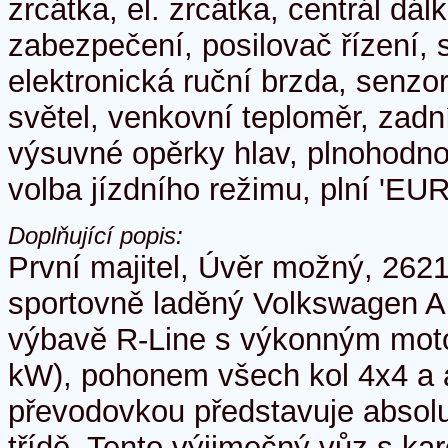
zrcátka, el. zrcátka, centrál dá
zabezpečení, posilovač řízení, 
elektronická ruční brzda, senzo
světel, venkovní teploměr, zadní
výsuvné opěrky hlav, plnohodnot
volba jízdního režimu, plní 'EUR
Doplňující popis:
První majitel, Úvěr možný, 2621
sportovně laděný Volkswagen A
výbavě R-Line s výkonným mot
kW), pohonem všech kol 4x4 a 
převodovkou představuje absolu
třídě. Tento výjimečný vůz s karo