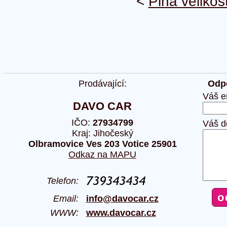
<
Plná velikos
Prodávající:
Odpo
Váš e
DAVO CAR
IČO:
27934799
Váš d
Kraj: Jihočeský
Olbramovice Ves 203 Votice 25901
Odkaz na MAPU
Telefon:
Email:
info@davocar.cz
WWW:
www.davocar.cz