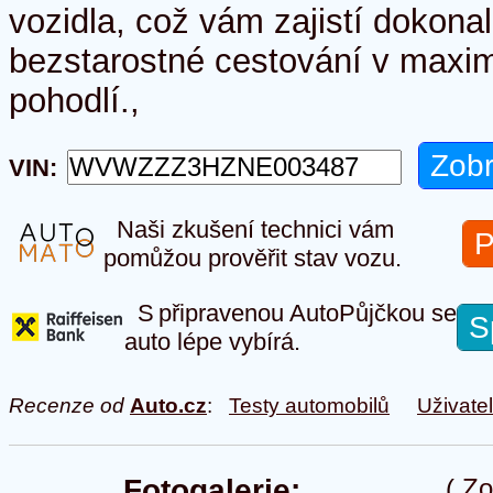
vozidla, což vám zajistí dokonal
bezstarostné cestování v maxi
pohodlí.,
VIN:
Naši zkušení technici vám
P
pomůžou prověřit stav vozu.
S připravenou AutoPůjčkou se
S
auto lépe vybírá.
Recenze od
Auto.cz
:
Testy automobilů
Uživate
Fotogalerie:
(
Zo