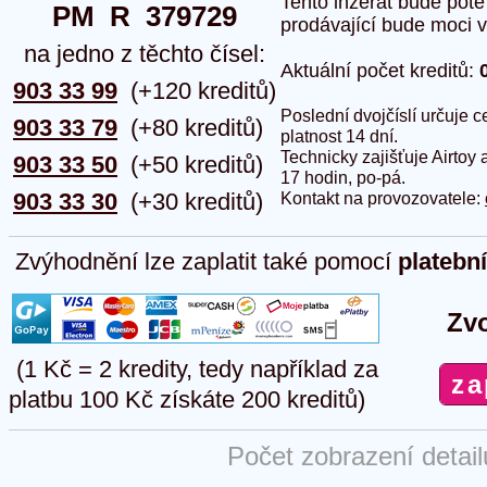
Tento inzerát bude pot
PM  R  379729
prodávající bude moci vlo
na jedno z těchto čísel:
Aktuální počet kreditů:
903 33 99
(+120 kreditů)
Poslední dvojčíslí určuje
903 33 79
(+80 kreditů)
platnost 14 dní.
Technicky zajišťuje Airtoy 
903 33 50
(+50 kreditů)
17 hodin, po-pá.
903 33 30
(+30 kreditů)
Kontakt na provozovatele:
Zvýhodnění lze zaplatit také pomocí
platebn
Zvo
(1 Kč = 2 kredity, tedy například za
platbu 100 Kč získáte 200 kreditů)
Počet zobrazení detai