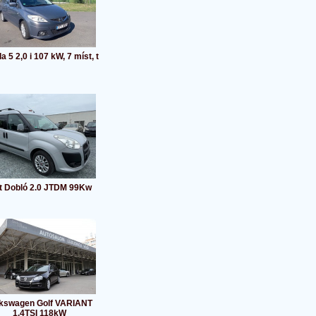
 5 2,0 i 107 kW, 7 míst, t
at Dobló 2.0 JTDM 99Kw
lkswagen Golf VARIANT
1.4TSI 118kW