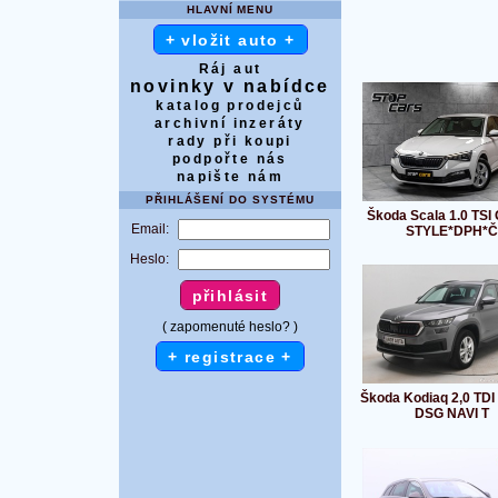
HLAVNÍ MENU
+ vložit auto +
Ráj aut
novinky v nabídce
katalog prodejců
archivní inzeráty
rady při koupi
podpořte nás
napište nám
PŘIHLÁŠENÍ DO SYSTÉMU
Škoda Scala 1.0 TSI
Email:
STYLE*DPH*Č
Heslo:
( zapomenuté heslo? )
+ registrace +
Škoda Kodiaq 2,0 TDI
DSG NAVI T