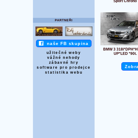
Sport Chrono
PARTNEŘI
naše FB skupina
BMW 3 318i*DPH*
užitečné weby
UP*LED *90t.
vážné nehody
zábavné hry
Zobra
software pro prodejce
statistika webu