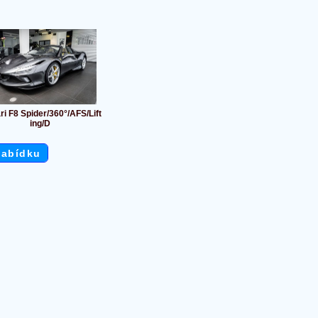
ri F8 Spider/360°/AFS/Lift
ing/D
nabídku