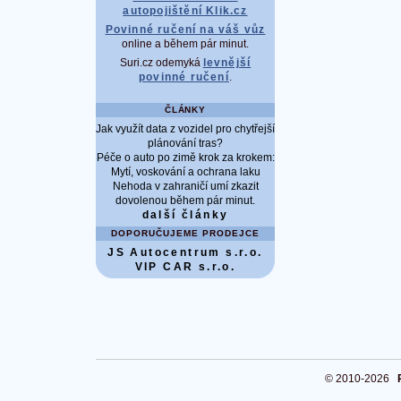
autopojištění Klik.cz
Povinné ručení na váš vůz
online a během pár minut.
Suri.cz odemyká
levnější
povinné ručení
.
ČLÁNKY
Jak využít data z vozidel pro chytřejší
plánování tras?
Péče o auto po zimě krok za krokem:
Mytí, voskování a ochrana laku
Nehoda v zahraničí umí zkazit
dovolenou během pár minut.
další články
DOPORUČUJEME PRODEJCE
JS Autocentrum s.r.o.
VIP CAR s.r.o.
© 2010-2026