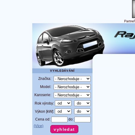
Partne
VYHLEDÁVÁNÍ
Značka:
Model:
Karoserie:
Rok výroby:
Výkon [kW]:
Cena od:
do:
(Více)