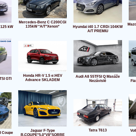
Mercedes-Benz C C200CGI
Mazda
135kW *A/T*Xenon*
i 125 kW
Hyundai i40 1.7 CRDi 104KW
A/T PREMIU
Honda HR-V 1.5 e:HEV
Audi A8 55TFSI Q Masáže
TSI GTI
Advance SKLADEM
Nezávislé
Fi
Tatra T613
Jaguar F-Type
Vo
I Coupe
R.COUPE*5.0*V8*SORRE