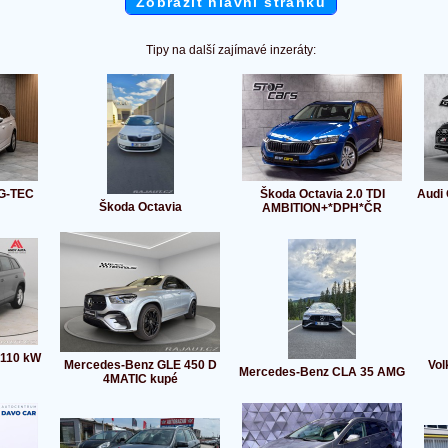
Zobrazit hlavní stránku
Tipy na další zajímavé inzeráty:
 G-TEC
Škoda Octavia 2.0 TDI
Audi 
Škoda Octavia
AMBITION+*DPH*ČR
 110 kW
Mercedes-Benz GLE 450 D
Vol
Mercedes-Benz CLA 35 AMG
4MATIC kupé