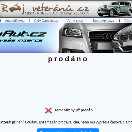
ři:
Autopůjčovna
|
Grily Campingaz
|
Army shop
|
Sportovní vozy
|
Ráj v
prodáno
Tento vůz byl již
prodán
.
Inzerát již není aktuální. Byl smazán prodávajícím, nebo mu vypršela časová platno