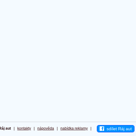
sdílet Ráj aut
Ráj aut
|
kontakty
|
nápověda
|
nabídka reklamy
|