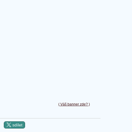
( Váš banner zde? )
sdílet