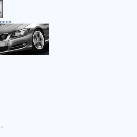
eteránů
st.