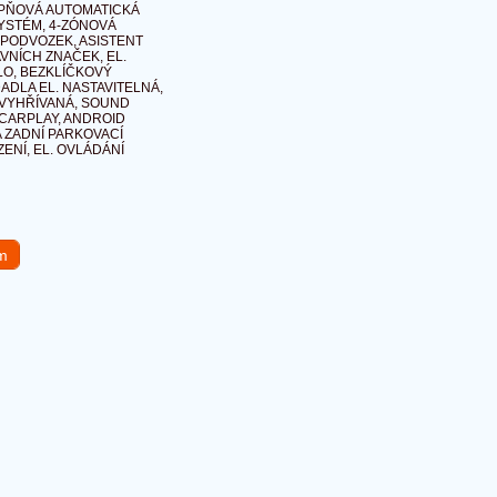
TUPŇOVÁ AUTOMATICKÁ
YSTÉM, 4-ZÓNOVÁ
 PODVOZEK, ASISTENT
VNÍCH ZNAČEK, EL.
LO, BEZKLÍČKOVÝ
ADLA EL. NASTAVITELNÁ,
A VYHŘÍVANÁ, SOUND
 CARPLAY, ANDROID
A ZADNÍ PARKOVACÍ
ENÍ, EL. OVLÁDÁNÍ
em