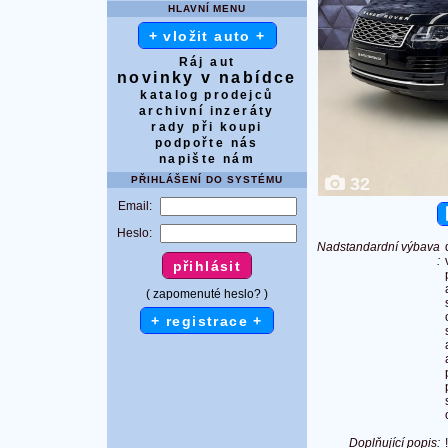
HLAVNÍ MENU
+ vložit auto +
Ráj aut
novinky v nabídce
katalog prodejců
archivní inzeráty
rady při koupi
podpořte nás
napište nám
PŘIHLÁŠENÍ DO SYSTÉMU
32
Email:
Heslo:
Nadstandardní výbava
:
( zapomenuté heslo? )
+ registrace +
Doplňující popis: