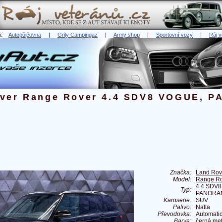
ři:
Autopůjčovna
|
Grily Campingaz
|
Army shop
|
Sportovní vozy
|
Ráj v
ver Range Rover 4.4 SDV8 VOGUE, 
Značka:
Land Rov
Model:
Range R
4.4 SDV
Typ:
PANORA
Karoserie:
SUV
Palivo:
Nafta
Převodovka:
Automati
Barva:
černá met