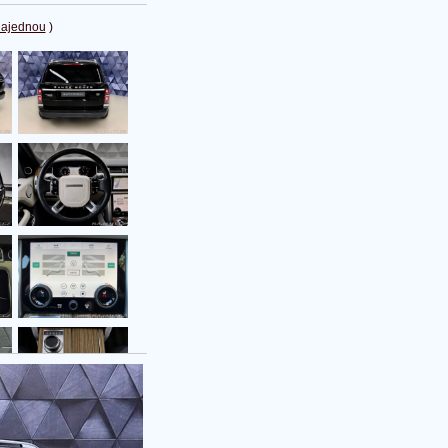
najednou
)