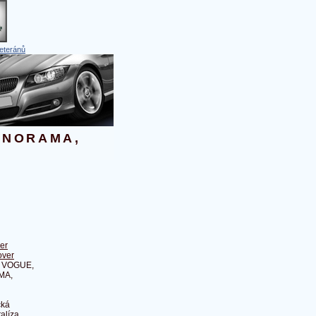
eteránů
PANORAMA,
er
over
8 VOGUE,
MA,
cká
alíza