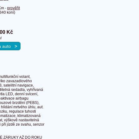
Km -
prověřit
340 koní)
900 Kč
H
na auto
>
ultifunkční volant,
. víko zavazadlového
, satelitní navigace,
ditelná sedadla, vyhřívaná
tla LED, denní svícení,
eaktivace airbagu
nouzové brzdění (PEBS),
 hlídání mrtvého úhlu, aut.
ozku, regulace tuhosti
limatizace, klimatizovaná
at, výškově nastavitelná
 při jízdě ze svahu, senzor
É ZÁRUKY AŽ DO ROKU