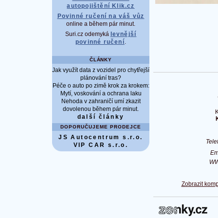
autopojištění Klik.cz
Povinné ručení na váš vůz
online a během pár minut.
Suri.cz odemyká
levnější
povinné ručení
.
ČLÁNKY
Jak využít data z vozidel pro chytřejší
plánování tras?
Péče o auto po zimě krok za krokem:
Mytí, voskování a ochrana laku
Nehoda v zahraničí umí zkazit
dovolenou během pár minut.
K
další články
DOPORUČUJEME PRODEJCE
JS Autocentrum s.r.o.
Tel
VIP CAR s.r.o.
Em
W
Zobrazit komp