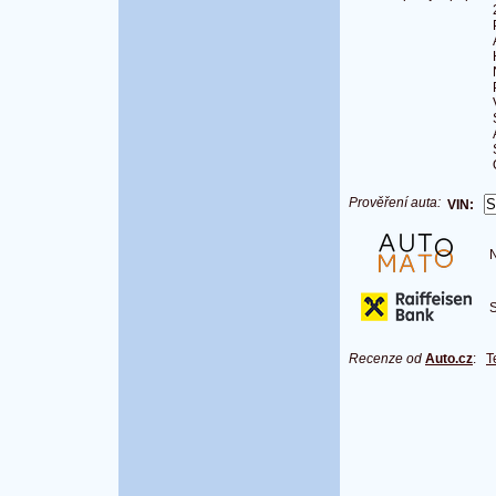
Prověření auta:
VIN:
Na
S 
Recenze od
Auto.cz
:
T