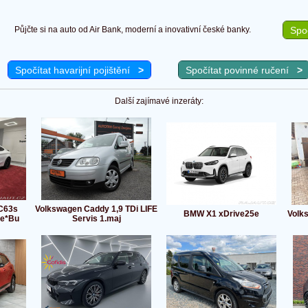
Půjčte si na auto od Air Bank, moderní a inovativní české banky.
Spoč
Spočítat havarijní pojištění
>
Spočítat povinné ručení
>
Další zajímavé inzeráty:
C63s
Volkswagen Caddy 1,9 TDi LIFE
BMW X1 xDrive25e
Volk
e*Bu
Servis 1.maj