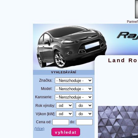
Partne
Land Ro
VYHLEDÁVÁNÍ
Značka:
Model:
Karoserie:
Rok výroby:
Výkon [kW]:
Cena od:
do:
(Více)