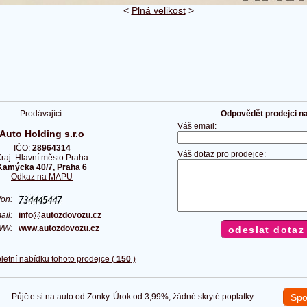
<
Plná velikost
>
Prodávající:
Odpovědět prodejci na 
Váš email:
Auto Holding s.r.o
IČO:
28964314
Váš dotaz pro prodejce:
raj: Hlavní město Praha
Kamýcka 40/7, Praha 6
Odkaz na MAPU
efon:
ail:
info@autozdovozu.cz
WW:
www.autozdovozu.cz
letní nabídku tohoto prodejce (
150
)
Půjčte si na auto od Zonky. Úrok od 3,99%, žádné skryté poplatky.
Spo