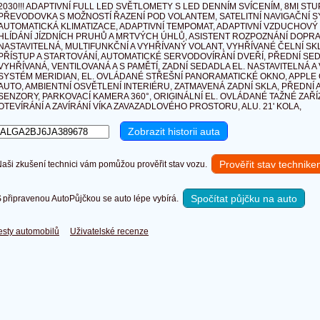
2030!!! ADAPTIVNÍ FULL LED SVĚTLOMETY S LED DENNÍM SVÍCENÍM, 8MI S
PŘEVODOVKA S MOŽNOSTÍ ŘAZENÍ POD VOLANTEM, SATELITNÍ NAVIGAČNÍ S
AUTOMATICKÁ KLIMATIZACE, ADAPTIVNÍ TEMPOMAT, ADAPTIVNÍ VZDUCHOVÝ
HLÍDÁNÍ JÍZDNÍCH PRUHŮ A MRTVÝCH ÚHLŮ, ASISTENT ROZPOZNÁNÍ DOPRA
NASTAVITELNÁ, MULTIFUNKČNÍ A VYHŘÍVANÝ VOLANT, VYHŘÍVANÉ ČELNÍ SK
PŘÍSTUP A STARTOVÁNÍ, AUTOMATICKÉ SERVODOVÍRÁNÍ DVEŘÍ, PŘEDNÍ SED
VYHŘÍVANÁ, VENTILOVANÁ A S PAMĚTÍ, ZADNÍ SEDADLA EL. NASTAVITELNÁ 
SYSTÉM MERIDIAN, EL. OVLÁDANÉ STŘEŠNÍ PANORAMATICKÉ OKNO, APPLE
AUTO, AMBIENTNÍ OSVĚTLENÍ INTERIÉRU, ZATMAVENÁ ZADNÍ SKLA, PŘEDNÍ 
SENZORY, PARKOVACÍ KAMERA 360°, ORIGINÁLNÍ EL. OVLÁDANÉ TAŽNÉ ZAŘÍZ
OTEVÍRÁNÍ A ZAVÍRÁNÍ VÍKA ZAVAZADLOVÉHO PROSTORU, ALU. 21' KOLA,
Prověřit stav technik
ši zkušení technici vám pomůžou prověřit stav vozu.
Spočítat půjčku na auto
připravenou AutoPůjčkou se auto lépe vybírá.
esty automobilů
Uživatelské recenze