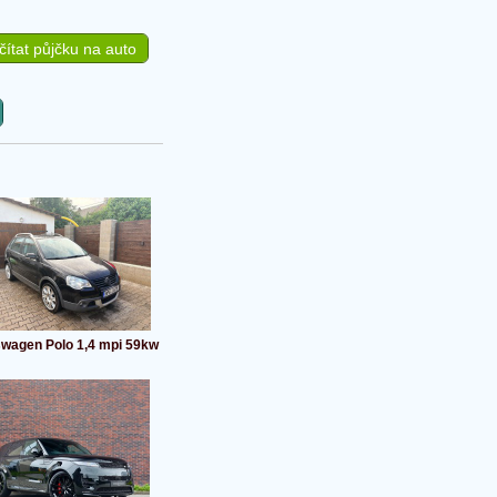
ítat půjčku na auto
swagen Polo 1,4 mpi 59kw