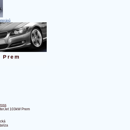
eteránů
W Prem
ross
sterJet 103kW Prem
ická
alíza