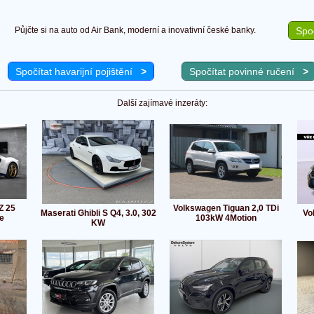
Půjčte si na auto od Air Bank, moderní a inovativní české banky.
Spoč
Spočítat havarijní pojištění
>
Spočítat povinné ručení
>
Další zajímavé inzeráty:
Z 25
Volkswagen Tiguan 2,0 TDi
Maserati Ghibli S Q4, 3.0, 302
Vo
e
103kW 4Motion
KW