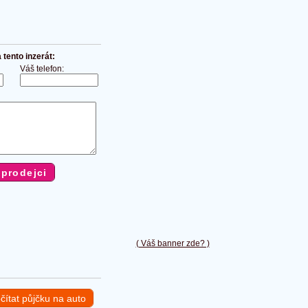
tento inzerát:
Váš telefon:
( Váš banner zde? )
čítat půjčku na auto