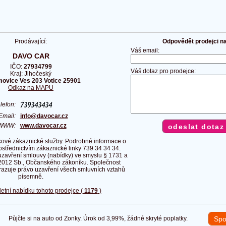
Prodávající:
Odpovědět prodejci na 
Váš email:
DAVO CAR
IČO:
27934799
Váš dotaz pro prodejce:
Kraj: Jihočeský
ovice Ves 203 Votice 25901
Odkaz na MAPU
elefon:
Email:
info@davocar.cz
WWW:
www.davocar.cz
ové zákaznické služby. Podrobné informace o
rostřednictvím zákaznické linky 739 34 34 34.
uzavření smlouvy (nabídky) ve smyslu § 1731 a
2012 Sb., Občanského zákoníku. Společnost
razuje právo uzavření všech smluvních vztahů
písemně.
etní nabídku tohoto prodejce (
1179
)
Půjčte si na auto od Zonky. Úrok od 3,99%, žádné skryté poplatky.
Spo