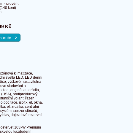
Km -
prověřit
140 koní)
m
99 Kč
 na auto
>
ouzónová klimatizace,
adní světla LED, LED denní
diče, výškově nastavitelná
ové startování a
s free, originál autorádio,
 (HSA), protiprokluzový
ifunkční volant, řazení
 počítače, isofix, el. okna,
a, el. zrcátka, centrální
 systém, senzor stěračů,
y hlav, dojezdové rezervní
BoosterJet 103kW Premium
 a skvělou každodenní