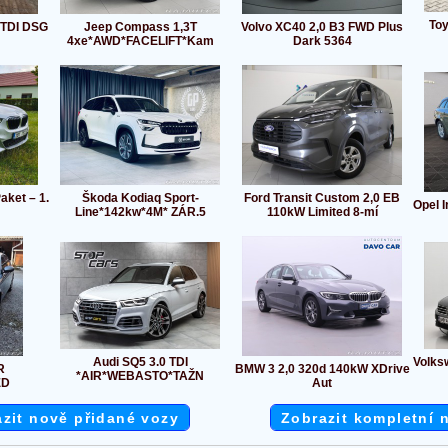
Toy
 TDI DSG
Jeep Compass 1,3T
Volvo XC40 2,0 B3 FWD Plus
4xe*AWD*FACELIFT*Kam
Dark 5364
ket – 1.
Škoda Kodiaq Sport-
Ford Transit Custom 2,0 EB
Opel I
Line*142kw*4M* ZÁR.5
110kW Limited 8-mí
Audi SQ5 3.0 TDI
Volks
R
BMW 3 2,0 320d 140kW XDrive
*AIR*WEBASTO*TAŽN
ED
Aut
zit nově přidané vozy
Zobrazit kompletní 