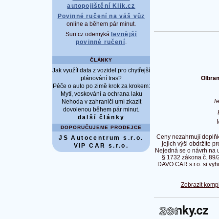
autopojištění Klik.cz
Povinné ručení na váš vůz
online a během pár minut.
Suri.cz odemyká
levnější
povinné ručení
.
ČLÁNKY
Jak využít data z vozidel pro chytřejší
Olbram
plánování tras?
Péče o auto po zimě krok za krokem:
Mytí, voskování a ochrana laku
T
Nehoda v zahraničí umí zkazit
dovolenou během pár minut.
další články
DOPORUČUJEME PRODEJCE
Ceny nezahrnují doplňk
JS Autocentrum s.r.o.
jejich výši obdržíte p
VIP CAR s.r.o.
Nejedná se o návrh na 
§ 1732 zákona č. 89/
DAVO CAR s.r.o. si vyh
Zobrazit kompl