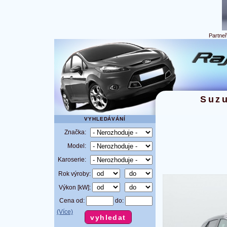
Partne
Suzu
VYHLEDÁVÁNÍ
Značka:
Model:
Karoserie:
Rok výroby:
Výkon [kW]:
Cena od:
do:
(Více)