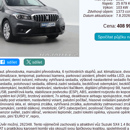
Najeto:
25 879 
Výkon:
103 kW (
Zdvihový objem:
1373 cc
Datum aktualizace:
7.8.2026
Cena:
408 9
Spočítat půjčku
sdílet
sdílet
aut. převodovka, manuální převodovka, 6 rychlostních stupňů, aut. klimatizace, dv
klimatizace, tempomat, parkovací kamera, parkovací asistent, přední světla LED, z
svícení, denní svícení, mlhovky, vyhřívaná sedadla, výškově nastavitelné sedadlo ři
sedadla, polohovací sedadla, dělená zadní sedadla, bezklíčové odemykání, bezklíč
odemykání, bezklíčové startování, startování tlačítkem, digitální přístrojový štít, hand
USB, paměťová karta, stabilizace podvozku (ESP), ABS, asistent rozjezdu do kopce
systém kol (ASR), brzdový asistent, 7x airbag, deaktivace airbagu spolujezdce, mult
pádly pod volantem, nastavitelný volant, palubní počítač, hlasové ovládání palubního
tónovaná skla, el. sklopná zrcátka, vyhřívaná zrcátka, automaticky zatmavovací zrcátk
zamykání, centrál dálkový, imobilizér, GPS zabezpečení, posilovač řízení, start-stop
senzor světel, zadní stěrač, venkovní teploměr, zadní loketní opěrka, výsuvné opěrk
kolo, plní 'EURO V', repro,
Úvěr možný, 262348. Tento výjimečně zachovalý a atraktivní vůz Suzuki SX4 1.4 
AT s praktickou karoserií kombi vás okouzlí svou špičkovou kvalitou, spolehlivostí