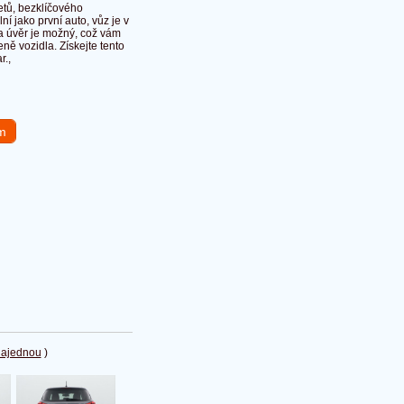
etů, bezklíčového
í jako první auto, vůz je v
a úvěr je možný, což vám
ně vozidla. Získejte tento
r.,
em
najednou
)