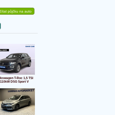
ítat půjčku na auto
lkswagen T-Roc 1,5 TSI
110kW DSG Sport V