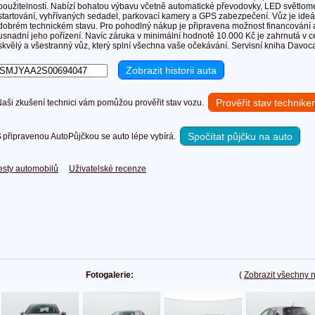
použitelností. Nabízí bohatou výbavu včetně automatické převodovky, LED světlom
startování, vyhřívaných sedadel, parkovací kamery a GPS zabezpečení. Vůz je ideáln
dobrém technickém stavu. Pro pohodlný nákup je připravena možnost financování 
usnadní jeho pořízení. Navíc záruka v minimální hodnotě 10.000 Kč je zahrnutá v ce
skvělý a všestranný vůz, který splní všechna vaše očekávání. Servisní kniha Davoca
Prověřit stav technik
ši zkušení technici vám pomůžou prověřit stav vozu.
Spočítat půjčku na auto
připravenou AutoPůjčkou se auto lépe vybírá.
esty automobilů
Uživatelské recenze
Fotogalerie:
(
Zobrazit všechny 