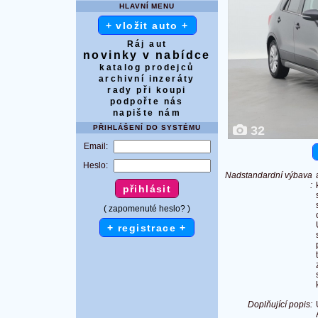
HLAVNÍ MENU
+ vložit auto +
Ráj aut
novinky v nabídce
katalog prodejců
archivní inzeráty
rady při koupi
podpořte nás
napište nám
PŘIHLÁŠENÍ DO SYSTÉMU
32
Email:
Heslo:
Nadstandardní výbava
:
( zapomenuté heslo? )
+ registrace +
Doplňující popis: