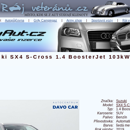
ři:
Autopůjčovna
|
Grily Campingaz
|
Army shop
|
Sportovní vozy
|
Ráj v
ki SX4 S-Cross 1.4 BoosterJet 103k
Značka:
Suzuki
Model:
SX4 S-C
Typ:
1.4 Boo
Karoserie:
SUV
Palivo:
Benzín
Převodovka:
Automat
Barva:
šedá met
Rok výroby:
2019