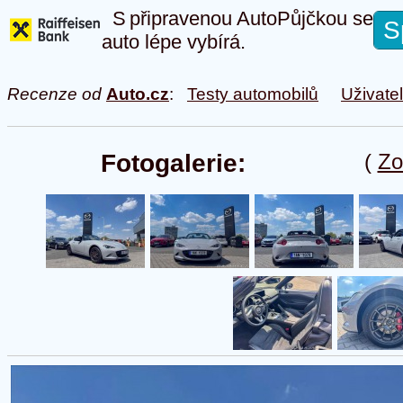
S připravenou AutoPůjčkou se
S
auto lépe vybírá.
Recenze od
Auto.cz
:
Testy automobilů
Uživate
Fotogalerie:
(
Zo