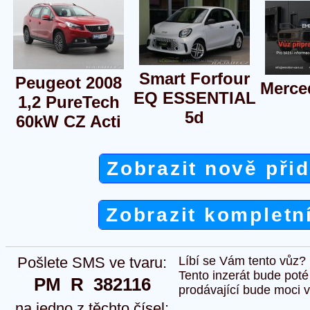
Smart Forfour
Peugeot 2008
Merce
EQ ESSENTIAL
1,2 PureTech
5d
60kW CZ Acti
Zobrazit nově při
Zobrazit kompletn
Pošlete SMS ve tvaru:
Líbí se Vám tento vůz?
Tento inzerát bude pot
PM  R  382116
prodávající bude moci vlo
na jedno z těchto čísel: