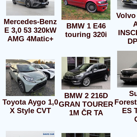
Volvo
Mercedes-Benz
BMW 1 E46
E 3,0 53 320kW
INSC
touring 320i
AMG 4Matic+
DP
S
BMW 2 216D
Toyota Aygo 1,0
Forest
GRAN TOURER
X Style CVT
ES 
1M ČR TA