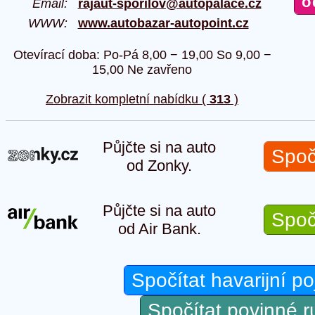
Email:
rajaut-sporilov@autopalace.cz
WWW:
www.autobazar-autopoint.cz
Otevírací doba: Po-Pá 8,00 − 19,00 So 9,00 −
15,00 Ne zavřeno
Zobrazit kompletní nabídku (
313
)
Půjčte si na auto
Spoč
od Zonky.
Půjčte si na auto
Spoč
od Air Bank.
Spočítat havarijní po
Spočítat povinné 