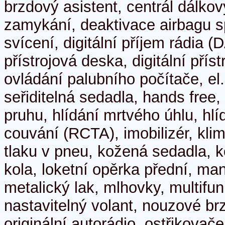
brzdový asistent, centrál dálkov
zamykání, deaktivace airbagu s
svícení, digitální příjem rádia (D
přístrojová deska, digitální příst
ovládání palubního počítače, el.
seřiditelná sedadla, hands free, 
pruhu, hlídání mrtvého úhlu, hlí
couvání (RCTA), imobilizér, klim
tlaku v pneu, kožená sedadla, k
kola, loketní opěrka přední, ma
metalický lak, mlhovky, multifun
nastavitelný volant, nouzové b
originální autorádio, ostřikovač