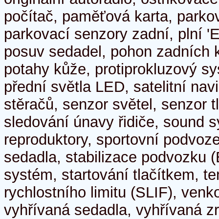
počítač, paměťová karta, parko
parkovací senzory zadní, plní '
posuv sedadel, pohon zadních ko
potahy kůže, protiprokluzový s
přední světla LED, satelitní nav
stěračů, senzor světel, senzor 
sledování únavy řidiče, sound 
reproduktory, sportovní podvoze
sedadla, stabilizace podvozku (
systém, startování tlačítkem, t
rychlostního limitu (SLIF), venk
vyhřívaná sedadla, vyhřívaná z