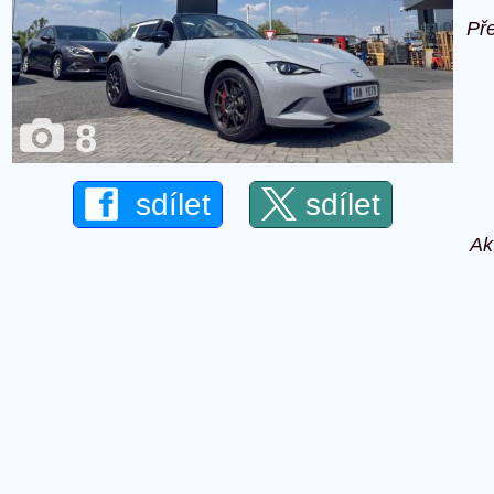
Př
8
sdílet
sdílet
Ak