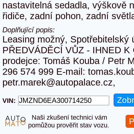
nastavitelná sedadla, výškově n
řidiče, zadní pohon, zadní svět
Doplňující popis:
Leasing možný, Spotřebitelský
PŘEDVÁDĚCÍ VŮZ - IHNED K 
prodejce: Tomáš Kouba / Petr M
296 574 999 E-mail: tomas.kou
petr.marek@autopalace.cz,
VIN:
Naši zkušení technici vám
P
pomůžou prověřit stav vozu.