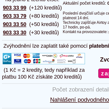
Aktuální počet kreditů:
903 33 99
(+120 kreditů)
Poslední dvojčíslí určuje
903 33 79
(+80 kreditů)
platnost 14 dní.
Technicky zajišťuje Airtoy 
903 33 50
(+50 kreditů)
17 hodin, po-pá.
903 33 30
(+30 kreditů)
Kontakt na provozovatele:
Zvýhodnění lze zaplatit také pomocí
platebn
Zvo
(1 Kč = 2 kredity, tedy například za
platbu 100 Kč získáte 200 kreditů)
Počet zobrazení detai
Nahlášení podvodného 