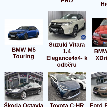
PRO
Hi
Suzuki Vitara
BMW M5
1,4
BMW
Touring
Elegance4x4- k
XDr
odběru
Škoda Octavia
Toyota C-HR
Ford 