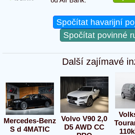
od Air Bank.
Spočítat havarijní po
Spočítat povinné 
Další zajímavé in
Vol
Volvo V90 2,0
Mercedes-Benz
Toura
D5 AWD CC
S d 4MATIC
110