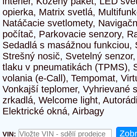
interiér, Kožený paket, LED sve
opierka, Matrix svetlá, Multifun
Natáčacie svetlomety, Navigač
počítač, Parkovacie senzory, R
Sedadlá s masážnou funkciou, 
Strešný nosič, Svetelný senzor,
tlaku v pneumatikách (TPMS), 
volania (e-Call), Tempomat, Virt
Vonkajší teplomer, Vyhrievané 
zrkadlá, Welcome light, Autorádi
Elektrické okná, Airbagy
VIN: