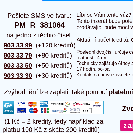
Pošlete SMS ve tvaru:
Líbí se Vám tento vůz?
Tento inzerát bude pot
PM  R  381064
prodávající bude moci vlo
na jedno z těchto čísel:
Aktuální počet kreditů:
903 33 99
(+120 kreditů)
Poslední dvojčíslí určuje
903 33 79
(+80 kreditů)
platnost 14 dní.
Technicky zajišťuje Airtoy 
903 33 50
(+50 kreditů)
17 hodin, po-pá.
903 33 30
(+30 kreditů)
Kontakt na provozovatele:
Zvýhodnění lze zaplatit také pomocí
platebn
Zvo
(1 Kč = 2 kredity, tedy například za
platbu 100 Kč získáte 200 kreditů)