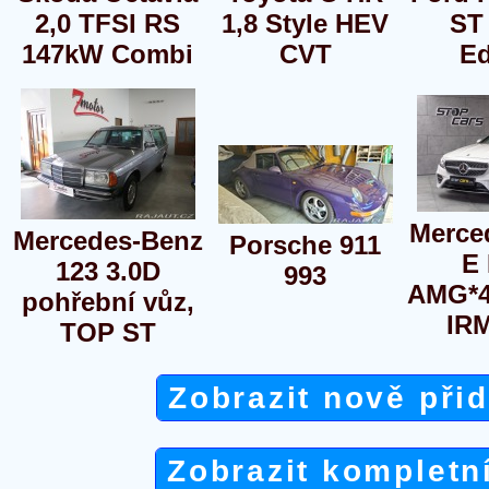
2,0 TFSI RS
1,8 Style HEV
ST
147kW Combi
CVT
Ed
Merce
Mercedes-Benz
Porsche 911
E
123 3.0D
993
AMG*4
pohřební vůz,
IR
TOP ST
Zobrazit nově při
Zobrazit kompletn