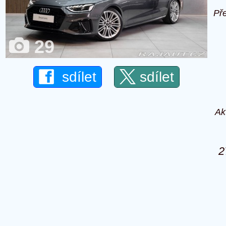
Př
29
sdílet
sdílet
Ak
2