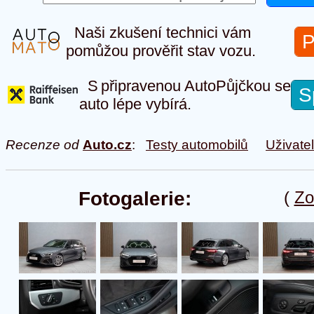
Naši zkušení technici vám
P
pomůžou prověřit stav vozu.
S připravenou AutoPůjčkou se
S
auto lépe vybírá.
Recenze od
Auto.cz
:
Testy automobilů
Uživate
Fotogalerie:
(
Zo