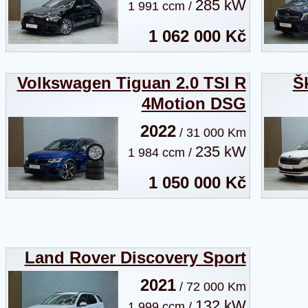
285 kW
1 991 ccm /
1 062 000 Kč
Volkswagen Tiguan 2.0 TSI R
Š
4Motion DSG
2022
/ 31 000 Km
235 kW
1 984 ccm /
1 050 000 Kč
Land Rover Discovery Sport
2021
/ 72 000 Km
132 kW
1 999 ccm /