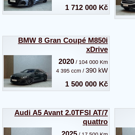
1 712 000 Kč
BMW 8 Gran Coupé M850i
xDrive
2020
/ 104 000 Km
390 kW
4 395 ccm /
1 500 000 Kč
Audi A5 Avant 2.0TFSI AT/7
quattro
2025
/ 17 500 Km