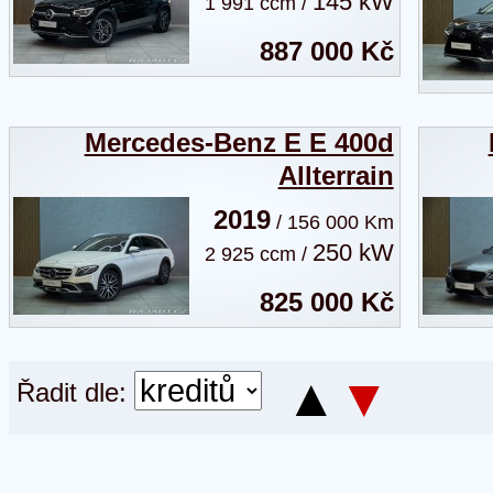
145 kW
1 991 ccm /
887 000 Kč
Mercedes-Benz E E 400d
Allterrain
2019
/ 156 000 Km
250 kW
2 925 ccm /
825 000 Kč
▲
▼
Řadit dle: