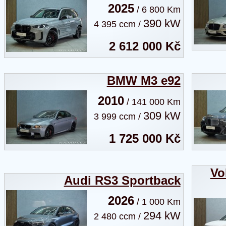
2025
/ 6 800 Km
390 kW
4 395 ccm /
2 612 000 Kč
BMW M3 e92
2010
/ 141 000 Km
309 kW
3 999 ccm /
1 725 000 Kč
Vo
Audi RS3 Sportback
2026
/ 1 000 Km
294 kW
2 480 ccm /