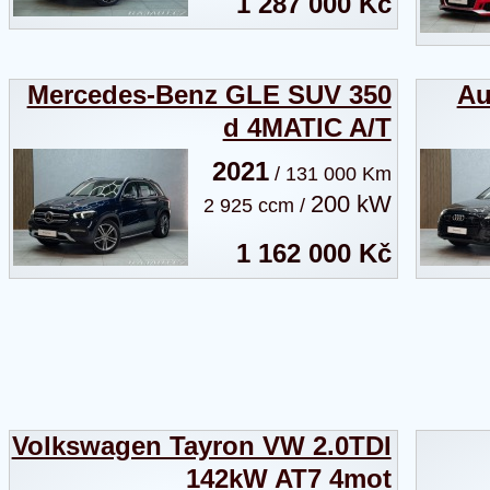
1 287 000 Kč
Mercedes-Benz GLE SUV 350
Au
d 4MATIC A/T
2021
/ 131 000 Km
200 kW
2 925 ccm /
1 162 000 Kč
Volkswagen Tayron VW 2.0TDI
142kW AT7 4mot