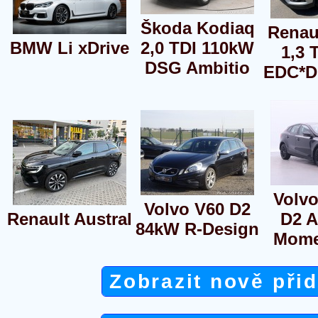
Škoda Kodiaq
Renau
BMW Li xDrive
2,0 TDI 110kW
1,3 
DSG Ambitio
EDC*D
Volvo
Volvo V60 D2
Renault Austral
D2 A
84kW R-Design
Mome
Zobrazit nově při