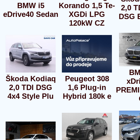
BMW i5
Korando 1,5 Te-
2,0 
eDrive40 Sedan
XGDi LPG
DSG 
120kW CZ
BM
Škoda Kodiaq
Peugeot 308
xDr
2,0 TDI DSG
1,6 Plug-in
PREMI
4x4 Style Plu
Hybrid 180k e