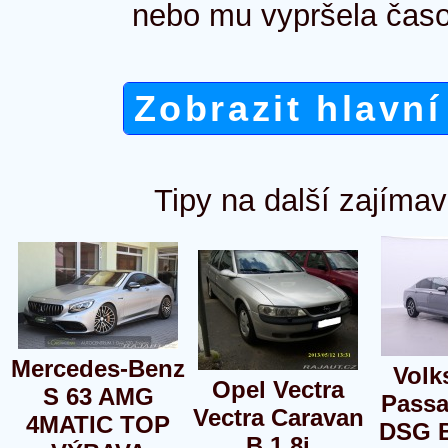
nebo mu vypršela časo
Zobrazit hlavní
Tipy na další zajímav
Mercedes-Benz
Volk
Opel Vectra
S 63 AMG
Passa
Vectra Caravan
4MATIC TOP
DSG B
B 1,8i