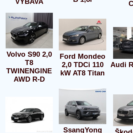
VÝBAVA
C
Volvo S90 2,0
Ford Mondeo
T8
2,0 TDCi 110
Audi 
TWINENGINE
kW AT8 Titan
AWD R-D
SsangYong
Škod