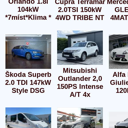
Orlando 1.8i
Cupra Terramar
Merce
104kW
2.0TSI 150kW
GLE
*7míst*Klima *
4WD TRIBE NT
4MAT
Mitsubishi
Škoda Superb
Alfa
Outlander 2,0
2.0 TDI 147kW
Giuli
150PS Intense
Style DSG
120
A/T 4x