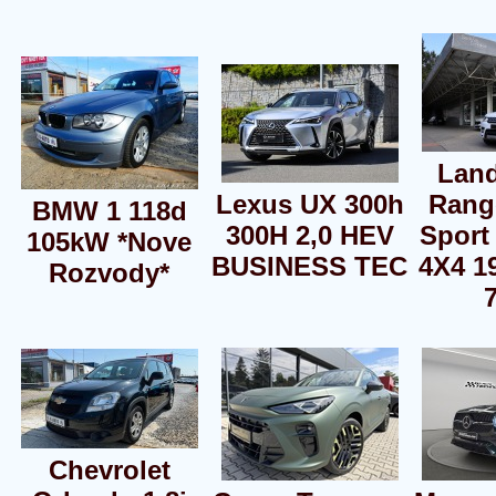
Land
Lexus UX 300h
Rang
BMW 1 118d
300H 2,0 HEV
Sport
105kW *Nove
BUSINESS TEC
4X4 1
Rozvody*
Chevrolet