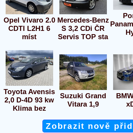
Po
Opel Vivaro 2.0
Mercedes-Benz
Paname
CDTI L2H1 6
S 3,2 CDi ČR
Hy
míst
Servis TOP sta
Toyota Avensis
Suzuki Grand
BMW 
2,0 D-4D 93 kw
Vitara 1,9
x
Klima bez
Zobrazit nově při