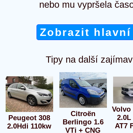
nebo mu vypršela časo
Zobrazit hlavní
Tipy na další zajímav
Volvo
Citroën
2.0L
Peugeot 308
Berlingo 1.6
AT7 
2.0Hdi 110kw
VTi + CNG