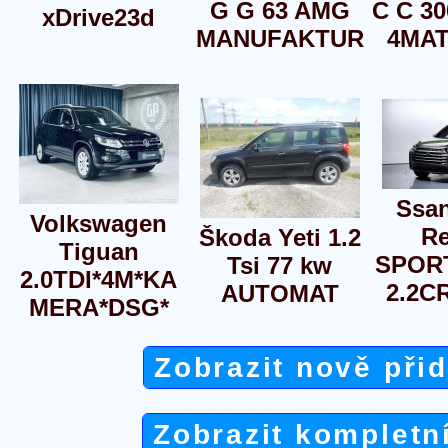
G G 63 AMG
C C 3
xDrive23d
MANUFAKTUR
4MAT
Ssa
Volkswagen
Re
Škoda Yeti 1.2
Tiguan
SPOR
Tsi 77 kw
2.0TDI*4M*KA
2.2C
AUTOMAT
MERA*DSG*
Zobrazit nově při
Zobrazit kompletn