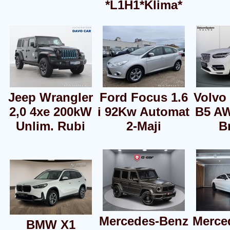
*L1H1*Klima*
Jeep Wrangler
Ford Focus 1.6
Volvo
2,0 4xe 200kW
i 92Kw Automat
B5 A
Unlim. Rubi
2-Maji
B
Mercedes-Benz
Merce
BMW X1