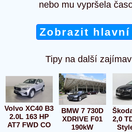
nebo mu vypršela časo
Zobrazit hlavní
Tipy na další zajímav
Volvo XC40 B3
BMW 7 730D
Škoda
2.0L 163 HP
XDRIVE F01
2,0 T
AT7 FWD CO
190kW
Styl