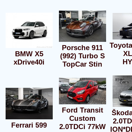
Toyot
Porsche 911
XL
BMW X5
(992) Turbo S
HY
xDrive40i
TopCar Stin
Ford Transit
Škoda
Custom
2.0T
Ferrari 599
2.0TDCi 77kW
ION*D