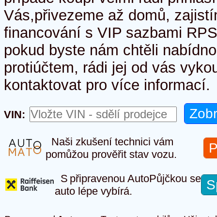
Vás,přivezeme až domů, zajist
financování s VIP sazbami RPSN
pokud byste nám chtěli nabídno
protiúčtem, rádi jej od vás vyk
kontaktovat pro více informací.
VIN:
Naši zkušení technici vám
P
pomůžou prověřit stav vozu.
S připravenou AutoPůjčkou se
S
auto lépe vybírá.