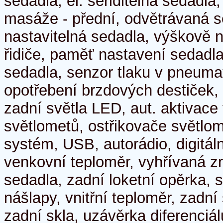
sedadla, el. seřiditelná sedadla
masáže - přední, odvětrávaná 
nastavitelná sedadla, výškově n
řidiče, paměť nastavení sedadla
sedadla, senzor tlaku v pneuma
opotřebení brzdových destiček,
zadní světla LED, aut. aktivace
světlometů, ostřikovače světlom
systém, USB, autorádio, digitáln
venkovní teploměr, vyhřívaná z
sedadla, zadní loketní opěrka, 
nášlapy, vnitřní teploměr, zadn
zadní skla, uzávěrka diferenciá