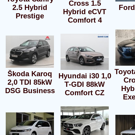
Cross 1.5
2.5 Hybrid
For
Hybrid eCVT
Prestige
Comfort 4
Toyot
Škoda Karoq
Hyundai i30 1,0
Cro
2,0 TDI 85kW
T-GDI 88kW
Hyb
DSG Business
Comfort CZ
Exe