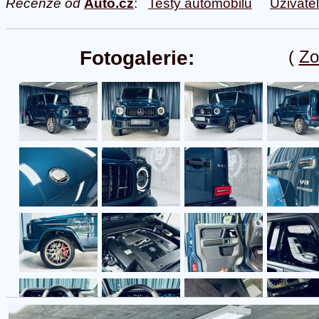
Recenze od
Auto.cz
:
Testy automobilů
Uživate
Fotogalerie:
(
Zo