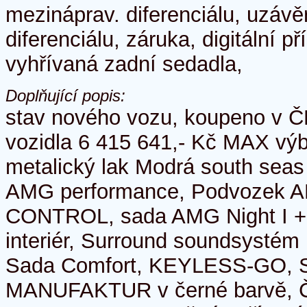
mezináprav. diferenciálu, uzávě
diferenciálu, záruka, digitální p
vyhřívaná zadní sedadla,
Doplňující popis:
stav nového vozu, koupeno v Č
vozidla 6 415 641,- Kč MAX výb
metalický lak Modrá south seas
AMG performance, Podvozek 
CONTROL, sada AMG Night I + 
interiér, Surround soundsysté
Sada Comfort, KEYLESS-GO, S
MANUFAKTUR v černé barvě, Č