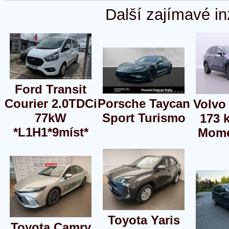
Další zajímavé in
Ford Transit
Courier 2.0TDCi
Porsche Taycan
Volvo
77kW
Sport Turismo
173
*L1H1*9míst*
Mome
Toyota Yaris
Toyota Camry