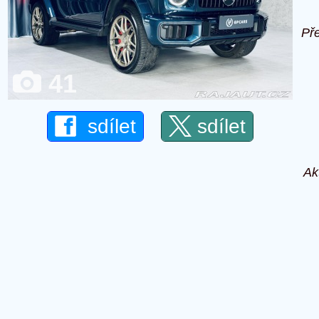
Př
41
sdílet
sdílet
Ak