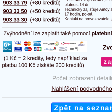
903 33 79
(+80 kreditů)
platnost 14 dní.
Technicky zajišťuje Airtoy 
903 33 50
(+50 kreditů)
17 hodin, po-pá.
903 33 30
(+30 kreditů)
Kontakt na provozovatele:
Zvýhodnění lze zaplatit také pomocí
platebn
Zvo
(1 Kč = 2 kredity, tedy například za
platbu 100 Kč získáte 200 kreditů)
Počet zobrazení detai
Nahlášení podvodného 
Zpět na sezna