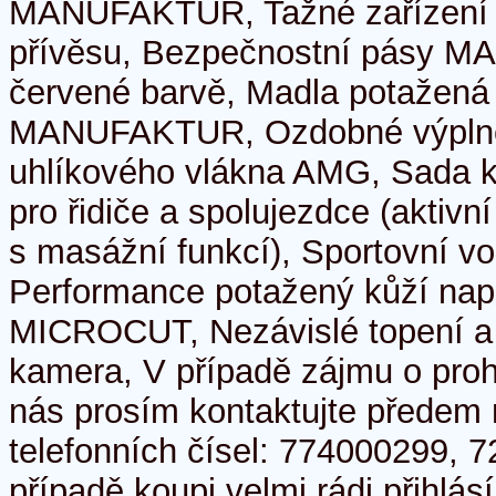
MANUFAKTUR, Tažné zařízení s 
přívěsu, Bezpečnostní pásy 
červené barvě, Madla potažená
MANUFAKTUR, Ozdobné výplně 
uhlíkového vlákna AMG, Sada k
pro řidiče a spolujezdce (aktivn
s masážní funkcí), Sportovní v
Performance potažený kůží nap
MICROCUT, Nezávislé topení a 
kamera, V případě zájmu o proh
nás prosím kontaktujte předem
telefonních čísel: 774000299,
případě koupi velmi rádi přihlá