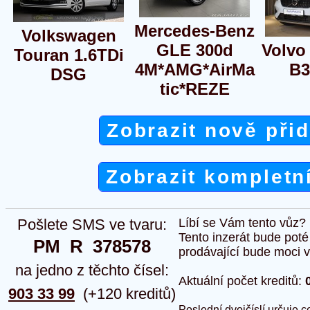
Mercedes-Benz
Volkswagen
GLE 300d
Volvo
Touran 1.6TDi
4M*AMG*AirMa
B3
DSG
tic*REZE
Zobrazit nově při
Zobrazit kompletn
Pošlete SMS ve tvaru:
Líbí se Vám tento vůz?
Tento inzerát bude pot
PM  R  378578
prodávající bude moci vlo
na jedno z těchto čísel:
Aktuální počet kreditů:
903 33 99
(+120 kreditů)
Poslední dvojčíslí určuje