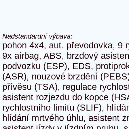
Nadstandardní výbava:
pohon 4x4, aut. převodovka, 9 r
9x airbag, ABS, brzdový asistent
podvozku (ESP), EDS, protipro
(ASR), nouzové brzdění (PEBS), 
přívěsu (TSA), regulace rychlost
asistent rozjezdu do kopce (HSA
rychlostního limitu (SLIF), hlídá
hlídání mrtvého úhlu, asistent 
asistent jízdy v jízdním pruhu,