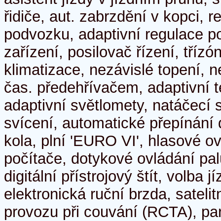
řidiče, aut. zabrzdění v kopci, r
podvozku, adaptivní regulace p
zařízení, posilovač řízení, třízó
klimatizace, nezávislé topení, n
čas. předehřívačem, adaptivní
adaptivní světlomety, natáčecí 
svícení, automatické přepínání 
kola, plní 'EURO VI', hlasové o
počítače, dotykové ovládání pal
digitální přístrojový štít, volba 
elektronická ruční brzda, satelit
provozu při couvání (RCTA), pa