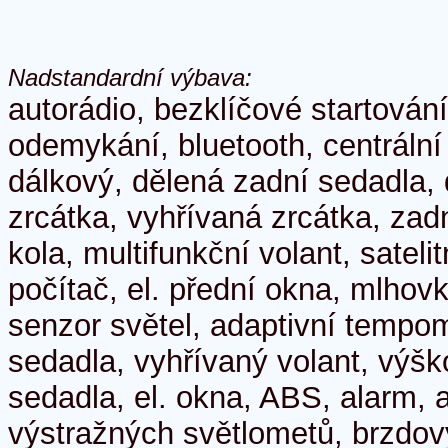
Nadstandardní výbava:
autorádio, bezklíčové startován
odemykání, bluetooth, centrální
dálkový, dělená zadní sedadla, d
zrcátka, vyhřívaná zrcátka, zad
kola, multifunkční volant, sateli
počítač, el. přední okna, mlhovk
senzor světel, adaptivní tempo
sedadla, vyhřívaný volant, výšk
sedadla, el. okna, ABS, alarm, a
výstražných světlometů, brzdový