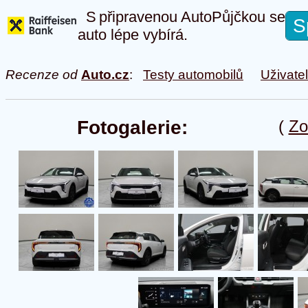
S připravenou AutoPůjčkou se
S
auto lépe vybírá.
Recenze od
Auto.cz
:
Testy automobilů
Uživate
Fotogalerie:
(
Zo