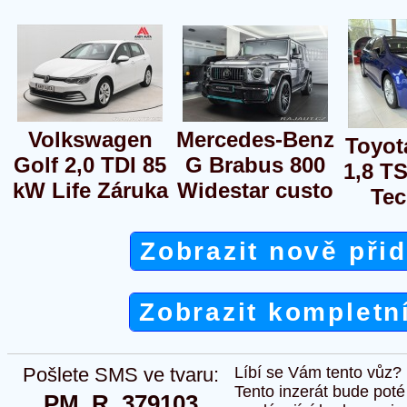
Volkswagen
Mercedes-Benz
Toyot
Golf 2,0 TDI 85
G Brabus 800
1,8 T
kW Life Záruka
Widestar custo
Te
Zobrazit nově při
Zobrazit kompletn
Pošlete SMS ve tvaru:
Líbí se Vám tento vůz?
Tento inzerát bude pot
PM  R  379103