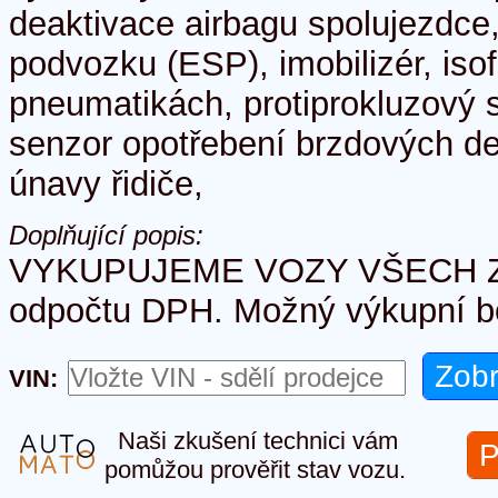
deaktivace airbagu spolujezdce,
podvozku (ESP), imobilizér, isof
pneumatikách, protiprokluzový 
senzor opotřebení brzdových de
únavy řidiče,
Doplňující popis:
VYKUPUJEME VOZY VŠECH Z
odpočtu DPH. Možný výkupní b
VIN:
Naši zkušení technici vám
P
pomůžou prověřit stav vozu.