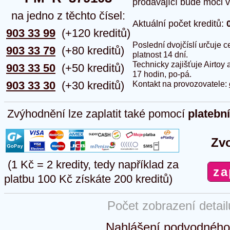
prodávající bude moci vlo
na jedno z těchto čísel:
Aktuální počet kreditů:
903 33 99
(+120 kreditů)
Poslední dvojčíslí určuje
903 33 79
(+80 kreditů)
platnost 14 dní.
Technicky zajišťuje Airtoy 
903 33 50
(+50 kreditů)
17 hodin, po-pá.
903 33 30
(+30 kreditů)
Kontakt na provozovatele:
Zvýhodnění lze zaplatit také pomocí
platebn
Zvo
(1 Kč = 2 kredity, tedy například za
platbu 100 Kč získáte 200 kreditů)
Počet zobrazení detai
Nahlášení podvodného 