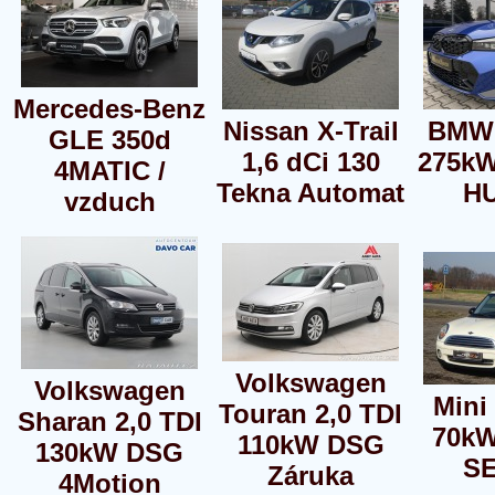
Mercedes-Benz
Nissan X-Trail
BMW 
GLE 350d
1,6 dCi 130
275k
4MATIC /
Tekna Automat
H
vzduch
Volkswagen
Volkswagen
Mini
Touran 2,0 TDI
Sharan 2,0 TDI
70k
110kW DSG
130kW DSG
S
Záruka
4Motion