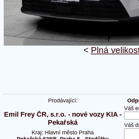
<
Plná velikos
Prodávající:
Odpo
Váš e
Emil Frey ČR, s.r.o. - nové vozy KIA -
Pekařská
Váš d
Kraj: Hlavní město Praha
Pekařská 638/5, Praha 5 - Stodůlky