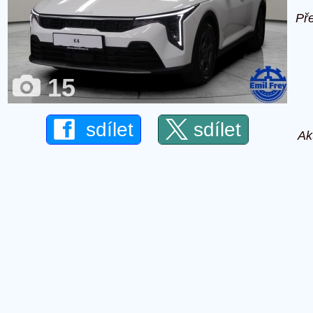
Př
15
sdílet
sdílet
Ak