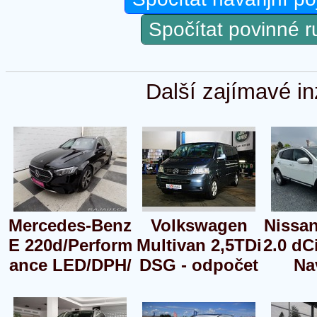
Spočítat povinné 
Další zajímavé in
Mercedes-Benz
Volkswagen
Nissa
E 220d/Perform
Multivan 2,5TDi
2.0 dC
ance LED/DPH/
DSG - odpočet
Na