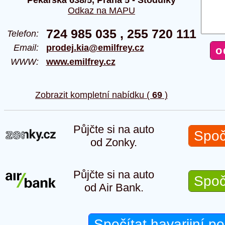
Odkaz na MAPU
724 985 035 , 255 720 111
Telefon:
Email:
prodej.kia@emilfrey.cz
WWW:
www.emilfrey.cz
Zobrazit kompletní nabídku (
69
)
Půjčte si na auto
Spoč
od Zonky.
Půjčte si na auto
Spoč
od Air Bank.
Spočítat havarijní po