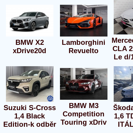
Merce
BMW X2
Lamborghini
CLA 2
xDrive20d
Revuelto
Le d/1
BMW M3
Suzuki S-Cross
Škoda
Competition
1,4 Black
1,6 T
Touring xDriv
Edition-k odběr
ITÁ