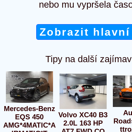
nebo mu vypršela časo
Zobrazit hlavní
Tipy na další zajímav
Mercedes-Benz
Au
Volvo XC40 B3
EQS 450
Road
2.0L 163 HP
AMG*4MATIC*A
ttro
AT7 FWD CO