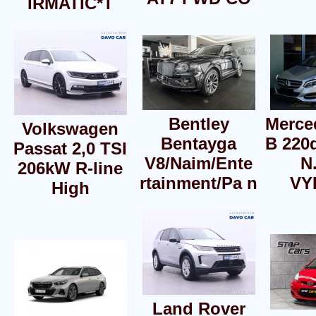
IRMATIC*T
Bentley
Merce
Volkswagen
Bentayga
B 220
Passat 2,0 TSI
V8/Naim/Ente
N
206kW R-line
rtainment/Pa n
VY
High
Land Rover