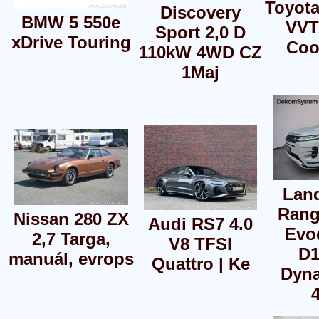
Toyota
Discovery
BMW 5 550e
VVT-
Sport 2,0 D
xDrive Touring
Coo
110kW 4WD CZ
1Maj
Lan
Rang
Nissan 280 ZX
Audi RS7 4.0
Evo
2,7 Targa,
V8 TFSI
D1
manuál, evrops
Quattro | Ke
Dyn