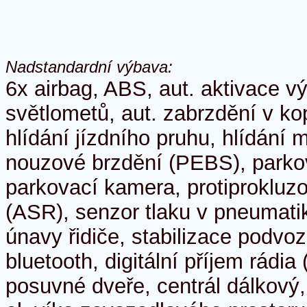
Nadstandardní výbava:
6x airbag, ABS, aut. aktivace v
světlometů, aut. zabrzdění v kop
hlídání jízdního pruhu, hlídání 
nouzové brzdění (PEBS), parkov
parkovací kamera, protiprokluz
(ASR), senzor tlaku v pneumati
únavy řidiče, stabilizace podvo
bluetooth, digitální příjem rádi
posuvné dveře, centrál dálkový,