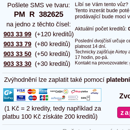
Pošlete SMS ve tvaru:
Líbí se Vám tento vůz?
Tento inzerát bude pot
PM  R  382625
prodávající bude moci vlo
na jedno z těchto čísel:
Aktuální počet kreditů:
903 33 99
(+120 kreditů)
Poslední dvojčíslí určuje
903 33 79
(+80 kreditů)
platnost 14 dní.
Technicky zajišťuje Airtoy 
903 33 50
(+50 kreditů)
17 hodin, po-pá.
903 33 30
(+30 kreditů)
Kontakt na provozovatele:
Zvýhodnění lze zaplatit také pomocí
platebn
Zvo
(1 Kč = 2 kredity, tedy například za
platbu 100 Kč získáte 200 kreditů)