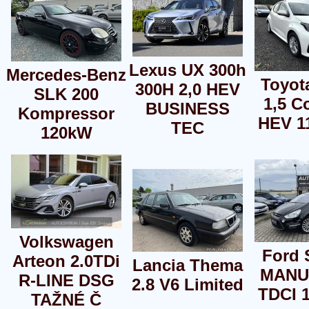
Lexus UX 300h
Mercedes-Benz
Toyot
300H 2,0 HEV
SLK 200
1,5 C
BUSINESS
Kompressor
HEV 1
TEC
120kW
Volkswagen
Ford
Arteon 2.0TDi
Lancia Thema
MANU
R-LINE DSG
2.8 V6 Limited
TDCI 
TAŽNÉ Č