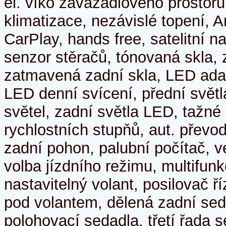
el. víko zavazadlového prostoru
klimatizace, nezávislé topení, A
CarPlay, hands free, satelitní n
senzor stěračů, tónovaná skla, 
zatmavená zadní skla, LED adap
LED denní svícení, přední svět
světel, zadní světla LED, tažné 
rychlostních stupňů, aut. přev
zadní pohon, palubní počítač, v
volba jízdního režimu, multifunk
nastavitelný volant, posilovač ří
pod volantem, dělená zadní seda
polohovací sedadla, třetí řada 