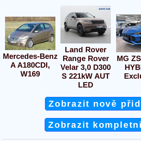
Land Rover
Mercedes-Benz
Range Rover
MG ZS
A A180CDI,
Velar 3,0 D300
HYB
W169
S 221kW AUT
Excl
LED
Zobrazit nově při
Zobrazit kompletn