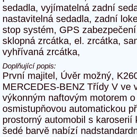
sedadla, vyjímatelná zadní sed
nastavitelná sedadla, zadní loke
stop systém, GPS zabezpečení, i
sklopná zrcátka, el. zrcátka, s
vyhřívaná zrcátka,
Doplňující popis:
První majitel, Úvěr možný, K26
MERCEDES-BENZ Třídy V ve ve
výkonným naftovým motorem o
osmistupňovou automatickou př
prostorný automobil s karoserií
šedé barvě nabízí nadstandardn