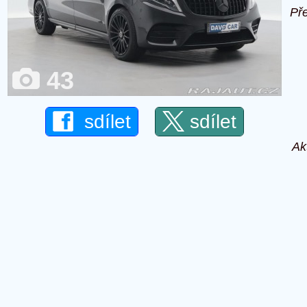
Př
43
sdílet
sdílet
Ak