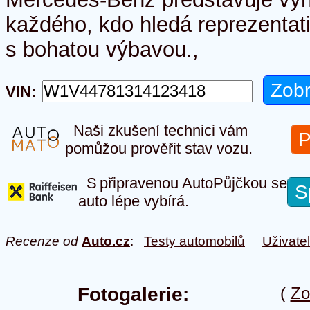
každého, kdo hledá reprezentati
s bohatou výbavou.,
VIN:
Naši zkušení technici vám
P
pomůžou prověřit stav vozu.
S připravenou AutoPůjčkou se
S
auto lépe vybírá.
Recenze od
Auto.cz
:
Testy automobilů
Uživate
Fotogalerie:
(
Zo