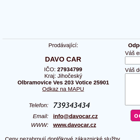
Prodávající:
Odpo
Váš e
DAVO CAR
IČO:
27934799
Váš d
Kraj: Jihočeský
Olbramovice Ves 203 Votice 25901
Odkaz na MAPU
Telefon:
Email:
info@davocar.cz
WWW:
www.davocar.cz
Ceny nezahrnují doplňkové zákaznické služby.