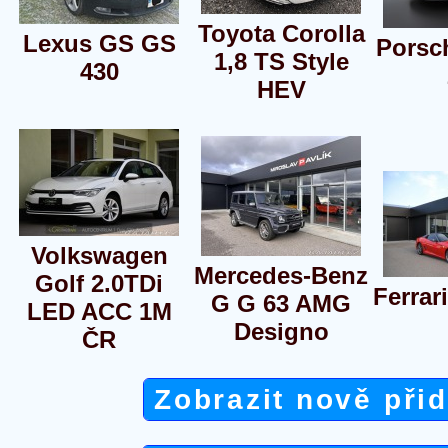
Toyota Corolla
Lexus GS GS
Porsc
1,8 TS Style
430
HEV
Volkswagen
Mercedes-Benz
Golf 2.0TDi
Ferrar
G G 63 AMG
LED ACC 1M
Designo
ČR
Zobrazit nově při