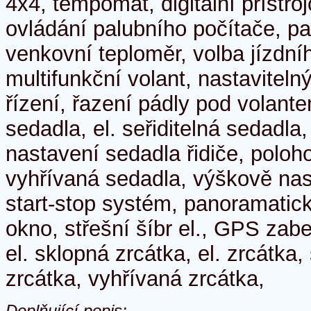
4x4, tempomat, digitální přístroj
ovládání palubního počítače, pa
venkovní teploměr, volba jízdní
multifunkční volant, nastaviteln
řízení, řazení pádly pod volant
sedadla, el. seřiditelná sedadla,
nastavení sedadla řidiče, poloh
vyhřívaná sedadla, výškově nas
start-stop systém, panoramatick
okno, střešní šíbr el., GPS zabe
el. sklopná zrcátka, el. zrcátka
zrcátka, vyhřívaná zrcátka,
Doplňující popis: