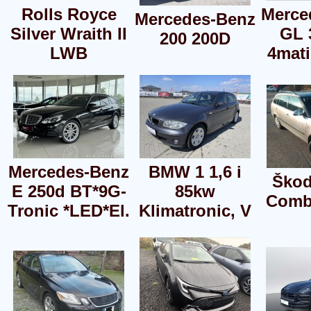
Rolls Royce
Merce
Mercedes-Benz
Silver Wraith II
GL 
200 200D
LWB
4mati
Mercedes-Benz
BMW 1 1,6 i
Škod
E 250d BT*9G-
85kw
Combi
Tronic *LED*El.
Klimatronic, V