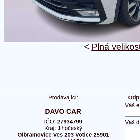
<
Plná velikos
Prodávající:
Odpo
Váš e
DAVO CAR
IČO:
27934799
Váš d
Kraj: Jihočeský
Olbramovice Ves 203 Votice 25901