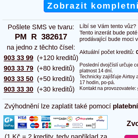
Zobrazit kompletn
Pošlete SMS ve tvaru:
Líbí se Vám tento vůz?
Tento inzerát bude pot
PM  R  382617
prodávající bude moci vlo
na jedno z těchto čísel:
Aktuální počet kreditů:
903 33 99
(+120 kreditů)
Poslední dvojčíslí určuje
903 33 79
(+80 kreditů)
platnost 14 dní.
Technicky zajišťuje Airtoy 
903 33 50
(+50 kreditů)
17 hodin, po-pá.
903 33 30
(+30 kreditů)
Kontakt na provozovatele:
Zvýhodnění lze zaplatit také pomocí
platebn
Zvo
(1 Kč = 2 kredity, tedy například za