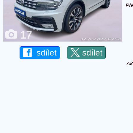
Př
17
sdílet
sdílet
Ak