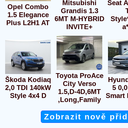
Mitsubishi
Seat A
Opel Combo
Grandis 1.3
1.5 Elegance
6MT M-HYBRID
Style
Plus L2H1 AT
INVITE+
a
Toyota ProAce
Škoda Kodiaq
Hyund
City Verso
2,0 TDI 140kW
5 0,
1.5,D-4D,6MT
Style 4x4 D
Smart 
,Long,Family
Zobrazit nově při