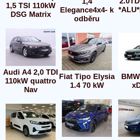
2.0TD
1,4
1,5 TSI 110kW
*ALU*
Elegance4x4- k
DSG Matrix
odběru
Audi A4 2,0 TDI
Fiat Tipo Elysia
BMW 
110kW quattro
1.4 70 kW
xD
Nav