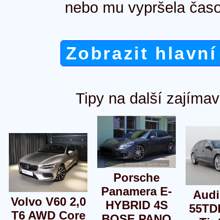
nebo mu vypršela časo
Zobrazit hlavní
Tipy na další zajímav
Porsche
Panamera E-
Audi
Volvo V60 2,0
HYBRID 4S
55TD
T6 AWD Core
BOSE PANO