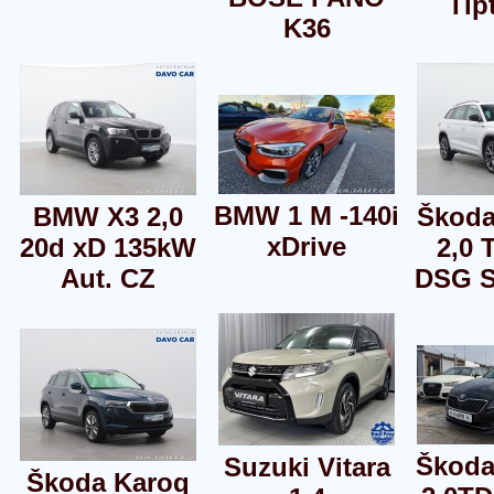
Tip
K36
BMW 1 M -140i
BMW X3 2,0
Škoda
xDrive
20d xD 135kW
2,0 
Aut. CZ
DSG S
Škoda
Suzuki Vitara
Škoda Karoq