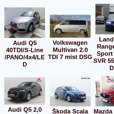
Land
Volkswagen
Audi Q5
Range
Multivan 2.0
40TDI/S-Line
Sport
TDI 7 mist DSG
/PANO/4x4/LE
SVR 55
D
D
Audi Q5 2,0
Škoda Scala
Mazda 