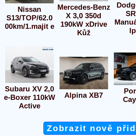
Dodg
Mercedes-Benz
Nissan
SR
X 3,0 350d
S13/TOP/62.0
Manuá
190kW xDrive
00km/1.majit e
l
Kůž
Subaru XV 2,0
Por
Alpina XB7
e-Boxer 110kW
Cay
Active
Zobrazit nově při