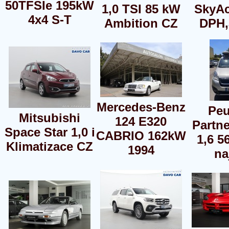
50TFSIe 195kW
1,0 TSI 85 kW
SkyAc
4x4 S-T
Ambition CZ
DPH,
Mercedes-Benz
Peu
Mitsubishi
124 E320
Partn
Space Star 1,0 i
CABRIO 162kW
1,6 
Klimatizace CZ
1994
na