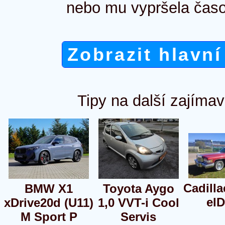
nebo mu vypršela časo
Zobrazit hlavní
Tipy na další zajímav
Cadilla
BMW X1
Toyota Aygo
el
xDrive20d (U11)
1,0 VVT-i Cool
M Sport P
Servis