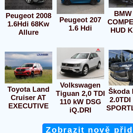
BMW 
Peugeot 2008
Peugeot 207
COMPE
1.6Hdi 68Kw
1.6 Hdi
HUD K
Allure
Volkswagen
Toyota Land
Škoda 
Tiguan 2,0 TDI
Cruiser AT
2.0TDI
110 kW DSG
EXECUTIVE
SPORTL
iQ.DRI
Zobrazit nově při