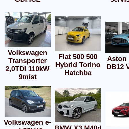
Volkswagen
Fiat 500 500
Aston 
Transporter
Hybrid Torino
DB12 V
2,0TDI 110kW
Hatchba
9míst
Volkswagen e-
BMW X3 M40d