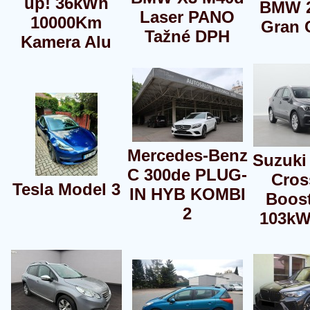
up! 36kWh
BMW 2
Laser PANO
10000Km
Gran 
Tažné DPH
Kamera Alu
Mercedes-Benz
Suzuki
C 300de PLUG-
Cros
Tesla Model 3
IN HYB KOMBI
Boost
2
103kW