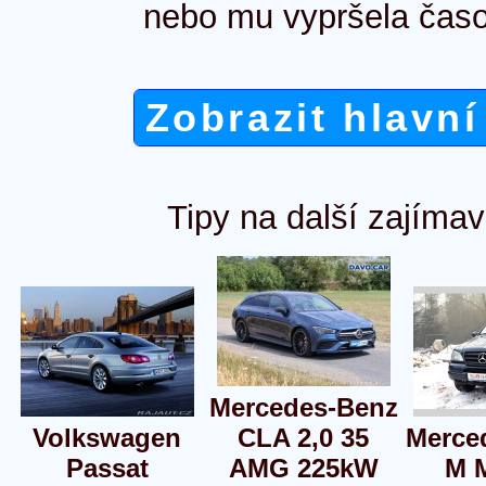
nebo mu vypršela časo
Zobrazit hlavní
Tipy na další zajímav
Mercedes-Benz
Volkswagen
CLA 2,0 35
Merce
Passat
AMG 225kW
M 