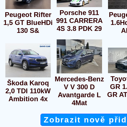
Porsche 911
Peugeot Rifter
Peuge
991 CARRERA
1,5 GT BlueHDi
1.6H
4S 3.8 PDK 29
130 S&
A
Toyo
Mercedes-Benz
Škoda Karoq
GR 1
V V 300 D
2,0 TDI 110kW
GR AT
Avantgarde L
Ambition 4x
4Mat
Zobrazit nově při