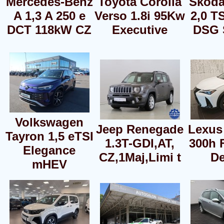
Mercedes-Benz
Toyota Corolla
Škoda
A 1,3 A 250 e
Verso 1.8i 95Kw
2,0 T
DCT 118kW CZ
Executive
DSG 
Volkswagen
Jeep Renegade
Lexus
Tayron 1,5 eTSI
1.3T-GDI,AT,
300h 
Elegance
CZ,1Maj,Limi t
De
mHEV