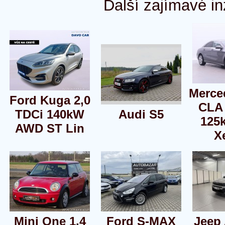
Další zajímavé in
Merce
Ford Kuga 2,0
CLA 
TDCi 140kW
Audi S5
125
AWD ST Lin
X
Mini One 1.4
Ford S-MAX
Jeep