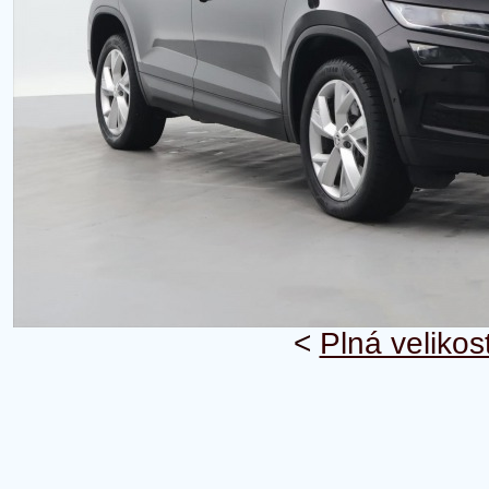
<
Plná velikos