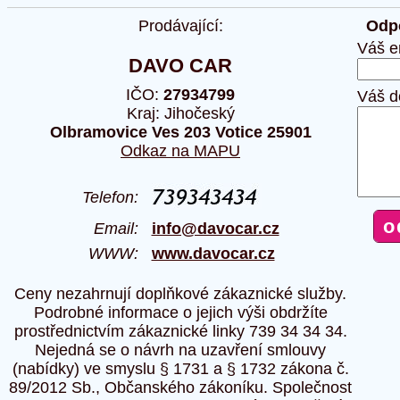
Prodávající:
Odpo
Váš e
DAVO CAR
IČO:
27934799
Váš d
Kraj: Jihočeský
Olbramovice Ves 203 Votice 25901
Odkaz na MAPU
Telefon:
Email:
info@davocar.cz
WWW:
www.davocar.cz
Ceny nezahrnují doplňkové zákaznické služby.
Podrobné informace o jejich výši obdržíte
prostřednictvím zákaznické linky 739 34 34 34.
Nejedná se o návrh na uzavření smlouvy
(nabídky) ve smyslu § 1731 a § 1732 zákona č.
89/2012 Sb., Občanského zákoníku. Společnost