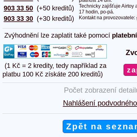
platnost 14 dní.
Technicky zajišťuje Airtoy 
903 33 50
(+50 kreditů)
17 hodin, po-pá.
903 33 30
(+30 kreditů)
Kontakt na provozovatele:
Zvýhodnění lze zaplatit také pomocí
platebn
Zvo
(1 Kč = 2 kredity, tedy například za
platbu 100 Kč získáte 200 kreditů)
Počet zobrazení detai
Nahlášení podvodného 
Zpět na sezna