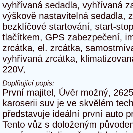
vyhřívaná sedadla, vyhřívaná z
výškově nastavitelná sedadla, z
bezklíčové startování, start-sto
tlačítkem, GPS zabezpečení, imo
zrcátka, el. zrcátka, samostmív
vyhřívaná zrcátka, klimatizovan
220V,
Doplňující popis:
První majitel, Úvěr možný, 262
karoserii suv je ve skvělém tec
představuje ideální první auto p
Tento vůz s doloženým původe