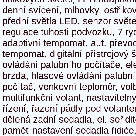
denní svícení, mlhovky, ostřiko
přední světla LED, senzor světe
regulace tuhosti podvozku, 7 ry
adaptivní tempomat, aut. převo
tempomat, digitální přístrojový š
ovládání palubního počítače, el
brzda, hlasové ovládání palubní
počítač, venkovní teploměr, vol
multifunkční volant, nastaviteln
řízení, řazení pádly pod volante
dělená zadní sedadla, el. seřidit
paměť nastavení sedadla řidiče