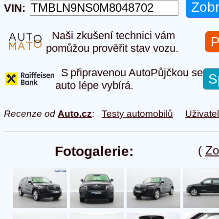
VIN:
Naši zkušení technici vám
P
pomůžou prověřit stav vozu.
S připravenou AutoPůjčkou se
S
auto lépe vybírá.
Recenze od
Auto.cz
:
Testy automobilů
Uživate
Fotogalerie:
(
Zo