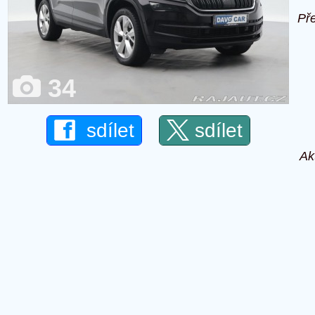
Př
34
sdílet
sdílet
Ak