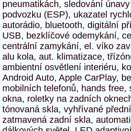
pneumatikách, sledování únavy ř
podvozku (ESP), ukazatel rychlo
autorádio, bluetooth, digitální p
USB, bezklíčové odemykání, cen
centrální zamykání, el. víko za
alu kola, aut. klimatizace, třízó
ambientní osvětlení interiéru, k
Android Auto, Apple CarPlay, b
mobilních telefonů, hands free, s
okna, roletky na zadních oknech
tónovaná skla, vyhřívané přední
zatmavená zadní skla, automati
dálkových světel, LED adaptivn