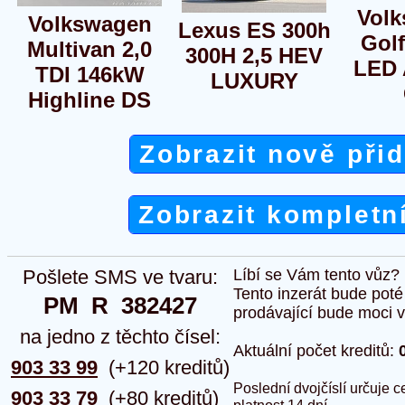
Vol
Volkswagen
Lexus ES 300h
Golf
Multivan 2,0
300H 2,5 HEV
LED
TDI 146kW
LUXURY
Highline DS
Zobrazit nově při
Zobrazit kompletn
Pošlete SMS ve tvaru:
Líbí se Vám tento vůz?
Tento inzerát bude pot
PM  R  382427
prodávající bude moci vlo
na jedno z těchto čísel:
Aktuální počet kreditů:
903 33 99
(+120 kreditů)
Poslední dvojčíslí určuje
903 33 79
(+80 kreditů)