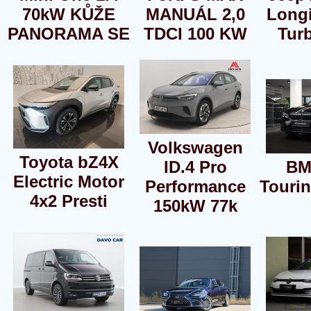
70kW KŮŽE
MANUÁL 2,0
Longi
PANORAMA SE
TDCI 100 KW
Tur
Volkswagen
Toyota bZ4X
ID.4 Pro
BM
Electric Motor
Performance
Touri
4x2 Presti
150kW 77k