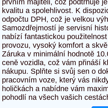
prvním majiteli, což podtrhuje 
kvalitu a spolehlivost. K dispoz
odpočtu DPH, což je velkou vý
Samozdřejmostí je servisní hist
nabízí fantastickou použitelno
provozu, vysoký komfort a skvělé
Záruka v minimální hodnotě 10.
ceně vozidla, což vám přináší kli
nákupu. Splňte si svůj sen o d
pracovním voze, který vás nikd
holičkách a nabídne vám maximá
pohodlí na všech vašich cestách