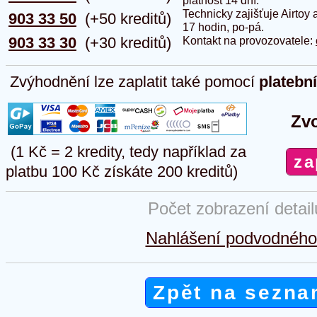
platnost 14 dní.
Technicky zajišťuje Airtoy 
903 33 50
(+50 kreditů)
17 hodin, po-pá.
903 33 30
(+30 kreditů)
Kontakt na provozovatele:
Zvýhodnění lze zaplatit také pomocí
platebn
Zvo
(1 Kč = 2 kredity, tedy například za
platbu 100 Kč získáte 200 kreditů)
Počet zobrazení detai
Nahlášení podvodného 
Zpět na sezna