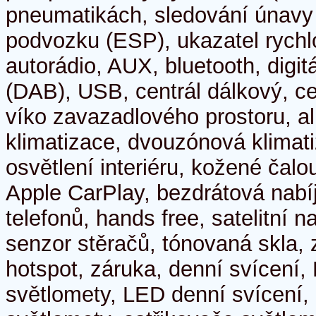
pneumatikách, sledování únavy ř
podvozku (ESP), ukazatel rychlo
autorádio, AUX, bluetooth, digitá
(DAB), USB, centrál dálkový, ce
víko zavazadlového prostoru, alu
klimatizace, dvouzónová klimat
osvětlení interiéru, kožené čalo
Apple CarPlay, bezdrátová nabí
telefonů, hands free, satelitní n
senzor stěračů, tónovaná skla, z
hotspot, záruka, denní svícení,
světlomety, LED denní svícení,