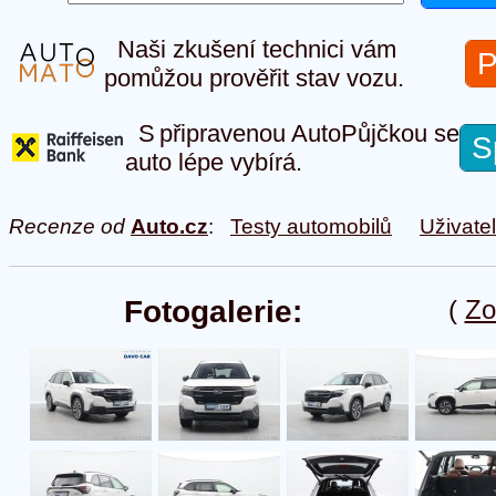
Naši zkušení technici vám
P
pomůžou prověřit stav vozu.
S připravenou AutoPůjčkou se
S
auto lépe vybírá.
Recenze od
Auto.cz
:
Testy automobilů
Uživate
Fotogalerie:
(
Zo