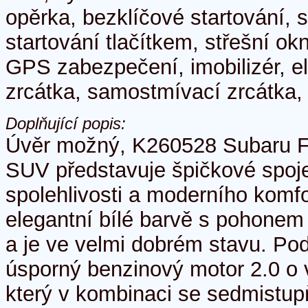
opěrka, bezklíčové startování, s
startování tlačítkem, střešní okno
GPS zabezpečení, imobilizér, el.
zrcátka, samostmívací zrcátka, 
Doplňující popis:
Úvěr možný, K260528 Subaru Fo
SUV představuje špičkové spoj
spolehlivosti a moderního komfo
elegantní bílé barvě s pohone
a je ve velmi dobrém stavu. Po
úsporný benzinový motor 2.0 o
který v kombinaci se sedmistu