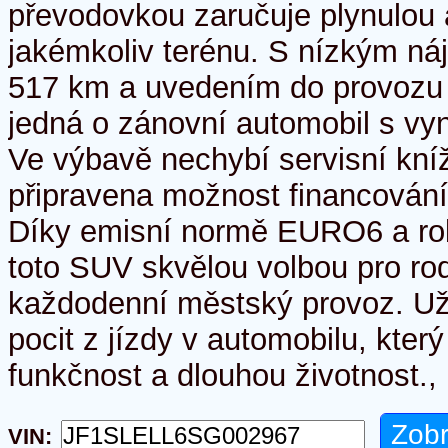
převodovkou zaručuje plynulou 
jakémkoliv terénu. S nízkým n
517 km a uvedením do provozu 
jedná o zánovní automobil s vyn
Ve výbavě nechybí servisní kní
připravena možnost financování
Díky emisní normě EURO6 a rob
toto SUV skvělou volbou pro rod
každodenní městský provoz. Uži
pocit z jízdy v automobilu, kter
funkčnost a dlouhou životnost.,
VIN: