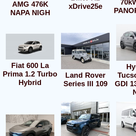
70k
AMG 476K
xDrive25e
PANO
NAPA NIGH
Fiat 600 La
Hy
Prima 1.2 Turbo
Land Rover
Tucso
Hybrid
Series III 109
GDI 1
N