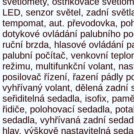
světlomety, ostřikovače světlom
LED, senzor světel, zadní světl
tempomat, aut. převodovka, po
dotykové ovládání palubního poč
ruční brzda, hlasové ovládání p
palubní počítač, venkovní teplo
režimu, multifunkční volant, nas
posilovač řízení, řazení pádly 
vyhřívaný volant, dělená zadní s
seřiditelná sedadla, isofix, pa
řidiče, polohovací sedadla, pot
sedadla, vyhřívaná zadní sedad
hlav, výškově nastavitelná seda