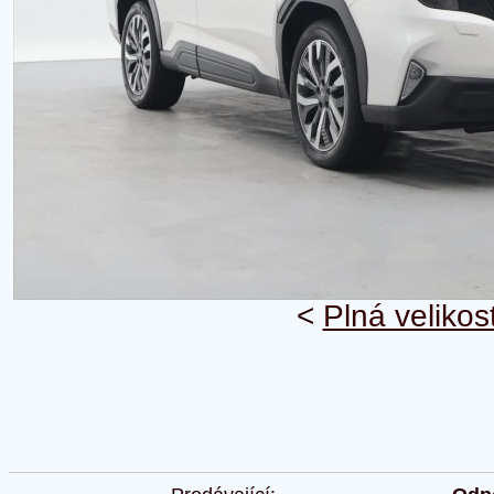
<
Plná velikos