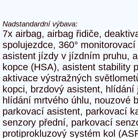
Nadstandardní výbava:
7x airbag, airbag řidiče, deakti
spolujezdce, 360° monitorovac
asistent jízdy v jízdním pruhu, 
kopce (HSA), asistent stability 
aktivace výstražných světlometů
kopci, brzdový asistent, hlídání
hlídání mrtvého úhlu, nouzové 
parkovací asistent, parkovací 
senzory přední, parkovací senz
protiprokluzový systém kol (ASR