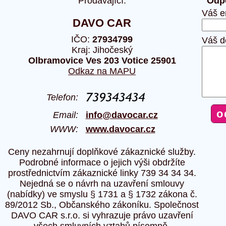
Prodávající:
Odpo
Váš e
DAVO CAR
IČO:
27934799
Váš d
Kraj: Jihočeský
Olbramovice Ves 203 Votice 25901
Odkaz na MAPU
Telefon:
Email:
info@davocar.cz
WWW:
www.davocar.cz
Ceny nezahrnují doplňkové zákaznické služby.
Podrobné informace o jejich výši obdržíte
prostřednictvím zákaznické linky 739 34 34 34.
Nejedná se o návrh na uzavření smlouvy
(nabídky) ve smyslu § 1731 a § 1732 zákona č.
89/2012 Sb., Občanského zákoníku. Společnost
DAVO CAR s.r.o. si vyhrazuje právo uzavření
všech smluvních vztahů písemně.