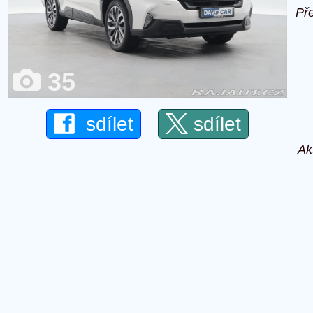
Př
35
sdílet
sdílet
Ak