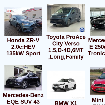
Toyota ProAce
Honda ZR-V
Merce
City Verso
2.0e:HEV
E 250
1.5,D-4D,6MT
135kW Sport
Tronic
,Long,Family
Mercedes-Benz
Mini
EQE SUV 43
BMW X1