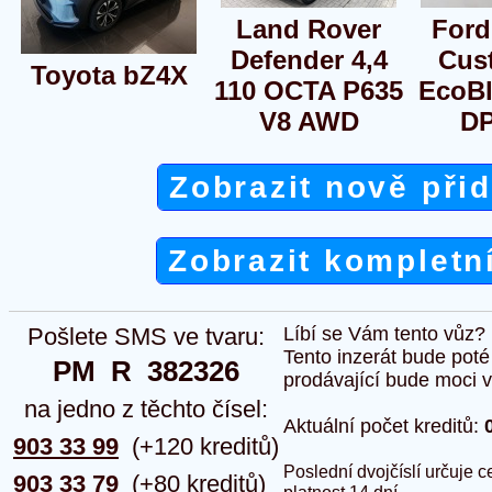
Land Rover
Ford
Defender 4,4
Cus
Toyota bZ4X
110 OCTA P635
EcoB
V8 AWD
D
Zobrazit nově při
Zobrazit kompletn
Pošlete SMS ve tvaru:
Líbí se Vám tento vůz?
Tento inzerát bude pot
PM  R  382326
prodávající bude moci vlo
na jedno z těchto čísel:
Aktuální počet kreditů:
903 33 99
(+120 kreditů)
Poslední dvojčíslí určuje
903 33 79
(+80 kreditů)