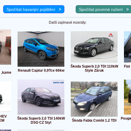
Spočítat havarijní pojištění
>
Spočítat povinné ručení
>
Další zajímavé inzeráty:
Škoda Superb 2,0 TDI 110kW
Fia
Renault Captur 0,9Tce 66kw
Style Záruk
m ,kame
:HEV
Škoda Superb 2,0 TSI 140kW
Peuge
EM
Škoda Fabia Combi 1.2 TDI
DSG CZ Styl