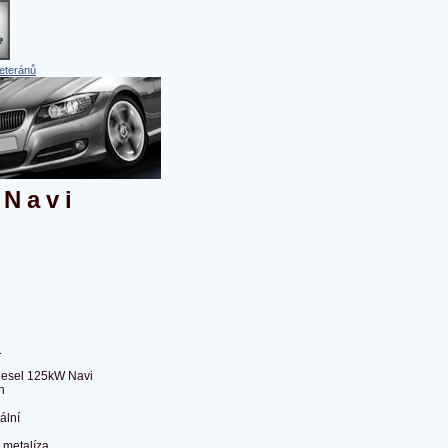
eteránů
 Navi
i
iesel 125kW Navi
n
ální
 metalíza