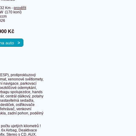
532 Km -
prověřit
W (170 koní)
 ccm
026
900 Kč
u na auto
>
(ESP), protiprokluzový
omat, xenonové světlomety,
tní navigace, parkovací
 bezklíčové odemykání,
 airbagu spolujezdce, hands
izér, centrál dálkový, potahy
 nastavitelná sedadla,
destiček, ostřikovače
přehrávač, venkovní
skla, zadní pohon, podélný
očtu ujetých kilometrů !
 6x Airbag, Deaktivace
fix, Stereo s CD, AUX,