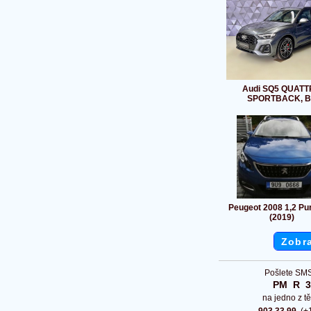
Audi SQ5 QUAT
SPORTBACK, 
Peugeot 2008 1,2 Pu
(2019)
Zobra
Pošlete SMS
PM  R  
na jedno z tě