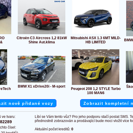
TRO
Citroën C3 Aircross 1,2 81kW
Mitsubishi ASX 1.3 6MT MILD-
BMW 5
B&
Shine Aut.klima
HB LIMITED
BMW X1 xDrive20i - M-sport
Ško
reTech
Peugeot 208 1,2 STYLE Turbo
100 MAN6
zit nově přidané vozy
Zobrazit kompletní 
 ve tvaru:
Líbí se Vám tento vůz? Pro jeho podporu stačí poslat SMS. T
přednostně zobrazován a prodávající bude moci vložit více fot
382289
chto čísel:
Aktuální počet kreditů:
0