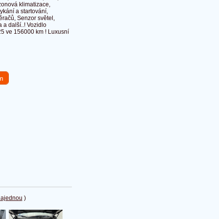
zonová klimatizace,
ykání a startování,
ěračů, Senzor světel,
a další..! Vozidlo
025 ve 156000 km ! Luxusní
em
najednou
)