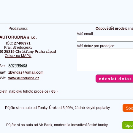
Prodávající:
Odpovědět prodejci na 
Váš email:
AUTORUDNA s.r.o.
IČO:
27406971
Váš dotaz pro prodejce:
Kraj: Středočeský
00 25219 Chrášťany Praha západ
Odkaz na MAPU
efon:
ail:
zbyndas@gmail.com
WW:
www.autorudna.cz
pletní nabídku tohoto prodejce (
65
)
Půjčte si na auto od Zonky. Úrok od 3,99%, žádné skryté poplatky.
Spo
Půjčte si na auto od Air Bank, moderní a inovativní české banky.
Spoč