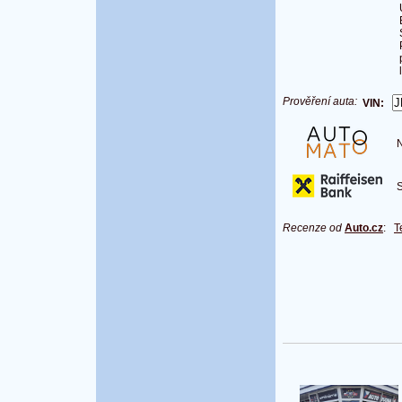
Prověření auta:
VIN:
Na
S 
Recenze od
Auto.cz
:
T