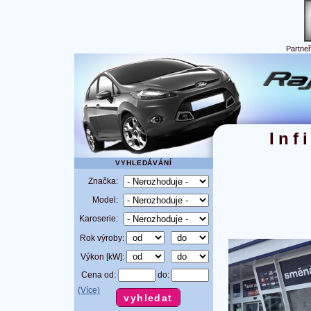
Partne
Inf
VYHLEDÁVÁNÍ
Značka:
Model:
Karoserie:
Rok výroby:
Výkon [kW]:
Cena od:
do:
(Více)