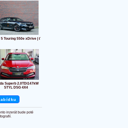
 Touring 550e xDrive | ť
da Superb 2.0TDi147kW
STYL DSG 4X4
nabídku
ento inzerát bude poté
ografií.