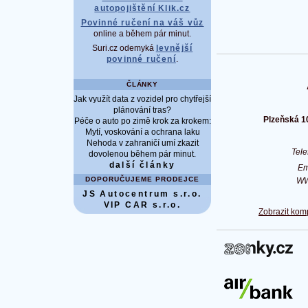
autopojištění Klik.cz
Povinné ručení na váš vůz
online a během pár minut.
Suri.cz odemyká
levnější
povinné ručení
.
ČLÁNKY
Jak využít data z vozidel pro chytřejší
plánování tras?
Plzeňská 1
Péče o auto po zimě krok za krokem:
Mytí, voskování a ochrana laku
Nehoda v zahraničí umí zkazit
Tel
dovolenou během pár minut.
další články
Em
DOPORUČUJEME PRODEJCE
W
JS Autocentrum s.r.o.
VIP CAR s.r.o.
Zobrazit kom