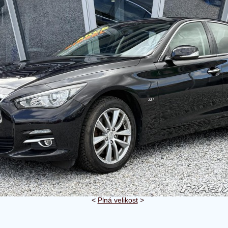
<
Plná velikost
>