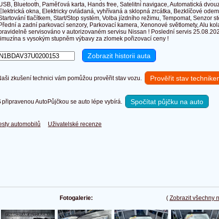
USB, Bluetooth, Paměťová karta, Hands free, Satelitní navigace, Automatická dvou
Elektrická okna, Elektricky ovládaná, vyhřívaná a sklopná zrcátka, Bezklíčové odem
Startování tlačítkem, Start/Stop systém, Volba jízdního režimu, Tempomat, Senzor st
Přední a zadní parkovací senzory, Parkovací kamera, Xenonové světlomety, Alu kola 
pravidelně servisováno v autorizovaném servisu Nissan ! Poslední servis 25.08.2
limuzína s vysokým stupněm výbavy za zlomek pořizovací ceny !
Prověřit stav technik
ši zkušení technici vám pomůžou prověřit stav vozu.
Spočítat půjčku na auto
připravenou AutoPůjčkou se auto lépe vybírá.
esty automobilů
Uživatelské recenze
Fotogalerie:
(
Zobrazit všechny 