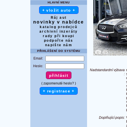
HLAVNÍ MENU
+ vložit auto +
Ráj aut
novinky v nabídce
katalog prodejců
archivní inzeráty
rady při koupi
podpořte nás
napište nám
PŘIHLÁŠENÍ DO SYSTÉMU
45
Email:
Heslo:
Nadstandardní výbava
:
( zapomenuté heslo? )
+ registrace +
Doplňující popis: