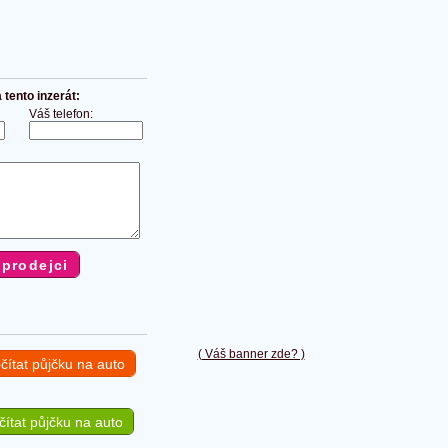
tento inzerát:
Váš telefon:
( Váš banner zde? )
čítat půjčku na auto
ítat půjčku na auto