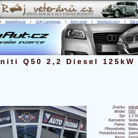
ři:
Autopůjčovna
|
Grily Campingaz
|
Army shop
|
Sportovní vozy
|
Ráj v
initi Q50 2,2 Diesel 125kW
Značka:
Infinit
Model:
Q50
Typ:
2,2 D
Karoserie:
Seda
Palivo:
Nafta
Převodovka:
Manu
Poháněná kola:
Zadní
Barva:
černá