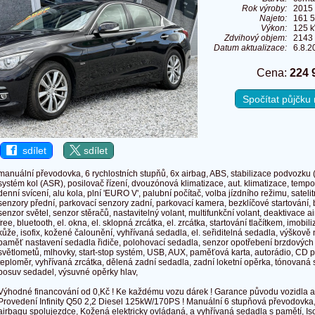
Rok výroby:
2015
Najeto:
161 
Výkon:
125 k
Zdvihový objem:
2143
Datum aktualizace:
6.8.2
Cena:
224 
Spočítat půjčk
sdílet
sdílet
manuální převodovka, 6 rychlostních stupňů, 6x airbag, ABS, stabilizace podvozku 
systém kol (ASR), posilovač řízení, dvouzónová klimatizace, aut. klimatizace, temp
denní svícení, alu kola, plní 'EURO V', palubní počítač, volba jízdního režimu, sateli
senzory přední, parkovací senzory zadní, parkovací kamera, bezklíčové startování,
senzor světel, senzor stěračů, nastavitelný volant, multifunkční volant, deaktivace
free, bluetooth, el. okna, el. sklopná zrcátka, el. zrcátka, startování tlačítkem, imobil
kůže, isofix, kožené čalounění, vyhřívaná sedadla, el. seřiditelná sedadla, výškově
paměť nastavení sedadla řidiče, polohovací sedadla, senzor opotřebení brzdových 
světlometů, mlhovky, start-stop systém, USB, AUX, paměťová karta, autorádio, CD 
teploměr, vyhřívaná zrcátka, dělená zadní sedadla, zadní loketní opěrka, tónovaná 
posuv sedadel, výsuvné opěrky hlav,
Výhodné financování od 0,Kč ! Ke každému vozu dárek ! Garance původu vozidla a p
Provedení Infinity Q50 2,2 Diesel 125kW/170PS ! Manuální 6 stupňová převodovka,
airbagu spolujezdce, Kožená elektricky ovládaná, a vyhřívaná sedadla s pamětí, Iso