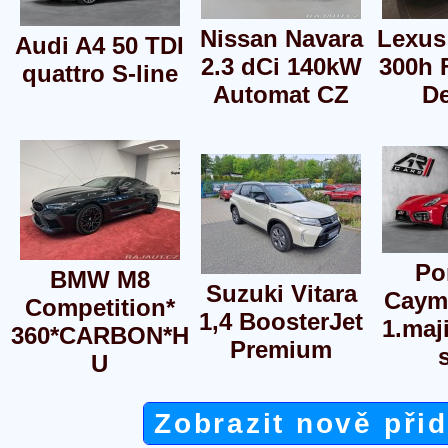
Nissan Navara
Lexus
Audi A4 50 TDI
2.3 dCi 140kW
300h 
quattro S-line
Automat CZ
D
Po
BMW M8
Suzuki Vitara
Caym
Competition*
1,4 BoosterJet
1.maj
360*CARBON*H
Premium
U
Zobrazit nově při