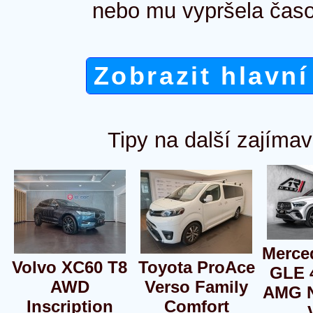
nebo mu vypršela časo
Zobrazit hlavní
Tipy na další zajímav
Merce
Volvo XC60 T8
Toyota ProAce
GLE 
AWD
Verso Family
AMG N
Inscription
Comfort