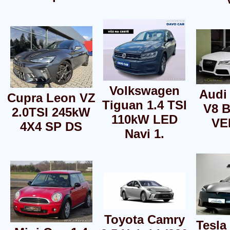
Volkswagen
Audi
Cupra Leon VZ
Tiguan 1.4 TSI
V8 
2.0TSI 245kW
110kW LED
VE
4X4 SP DS
Navi 1.
Toyota Camry
Tesla