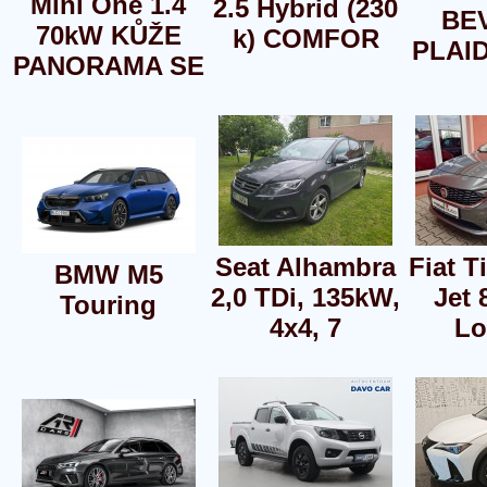
Mini One 1.4
2.5 Hybrid (230
BE
70kW KŮŽE
k) COMFOR
PLAID
PANORAMA SE
Seat Alhambra
Fiat T
BMW M5
2,0 TDi, 135kW,
Jet 
Touring
4x4, 7
Lo