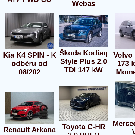
Webas
Škoda Kodiaq
Kia K4 SPIN - K
Volvo
Style Plus 2,0
odběru od
173 
TDI 147 kW
08/202
Mome
Merce
Toyota C-HR
Renault Arkana