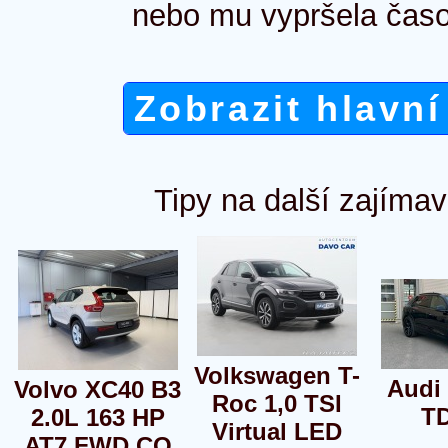
nebo mu vypršela časo
Zobrazit hlavní
Tipy na další zajímav
Volkswagen T-
Audi
Volvo XC40 B3
Roc 1,0 TSI
TD
2.0L 163 HP
Virtual LED
AT7 FWD CO