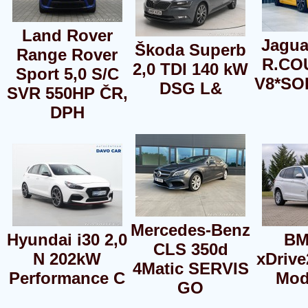
Land Rover
Jagua
Škoda Superb
Range Rover
R.COU
2,0 TDI 140 kW
Sport 5,0 S/C
V8*SO
DSG L&
SVR 550HP ČR,
DPH
Mercedes-Benz
Hyundai i30 2,0
BM
CLS 350d
N 202kW
xDrive
4Matic SERVIS
Performance C
Mod
GO