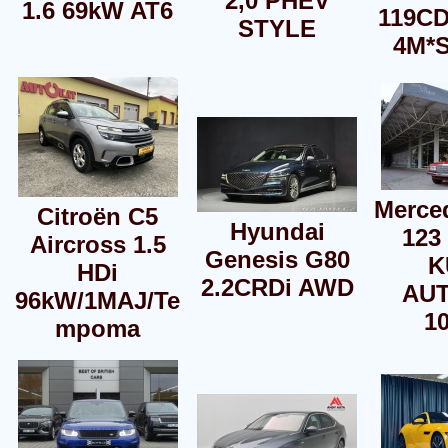
2,0 PHEV
1.6 69kW AT6
119CD
STYLE
4M*
Merce
Citroën C5
Hyundai
123
Aircross 1.5
Genesis G80
K
HDi
2.2CRDi AWD
AU
96kW/1MAJ/Te
1
mpoma