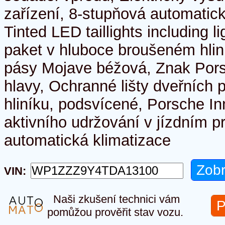
zařízení, 8-stupňová automatic
Tinted LED taillights including lig
paket v hluboce broušeném hlin
pásy Mojave béžová, Znak Por
hlavy, Ochranné lišty dveřních
hliníku, podsvícené, Porsche I
aktivního udržování v jízdním p
automatická klimatizace
VIN:
Naši zkušení technici vám
P
pomůžou prověřit stav vozu.