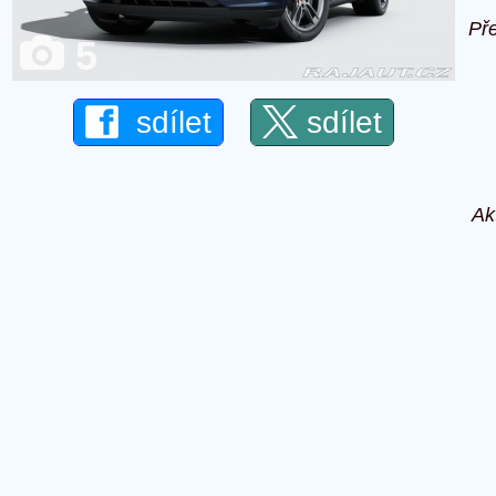
Př
5
sdílet
sdílet
Ak