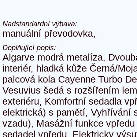
Nadstandardní výbava:
manuální převodovka,
Doplňující popis:
Algarve modrá metalíza, Dvoub
interiér, hladká kůže Černá/Moj
palcová kola Cayenne Turbo De
Vesuvius šedá s rozšířením lem
exteriéru, Komfortní sedadla vp
elektrická) s pamětí, Vyhřívání
vzadu), Masážní funkce vpředu 
sedadel vpředu, Elektricky výs