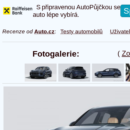
S připravenou AutoPůjčkou se
S
auto lépe vybírá.
Recenze od
Auto.cz
:
Testy automobilů
Uživate
Fotogalerie:
(
Zo