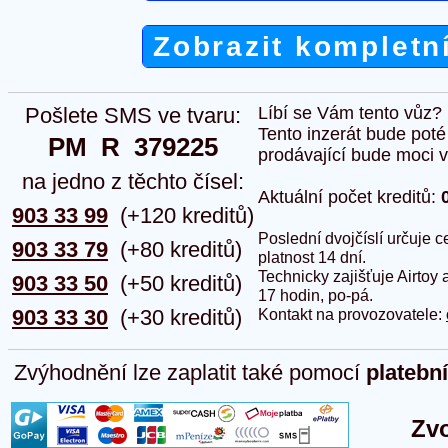
Zobrazit kompletn
Pošlete SMS ve tvaru:
Líbí se Vám tento vůz?
Tento inzerát bude pot
PM  R  379225
prodávající bude moci vlo
na jedno z těchto čísel:
Aktuální počet kreditů:
903 33 99
(+120 kreditů)
Poslední dvojčíslí určuje
903 33 79
(+80 kreditů)
platnost 14 dní.
Technicky zajišťuje Airtoy 
903 33 50
(+50 kreditů)
17 hodin, po-pá.
903 33 30
(+30 kreditů)
Kontakt na provozovatele:
Zvýhodnění lze zaplatit také pomocí
platebn
Zvo