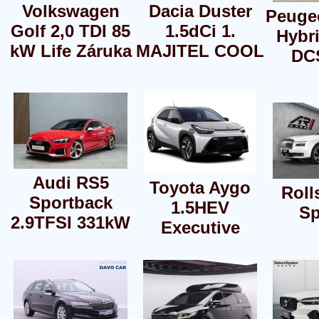
Volkswagen
Dacia Duster
Peugeo
Golf 2,0 TDI 85
1.5dCi 1.
Hybri
kW Life Záruka
MAJITEL COOL
DC
Audi RS5
Toyota Aygo
Roll
Sportback
1.5HEV
Sp
2.9TFSI 331kW
Executive