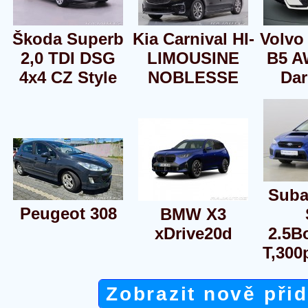
Škoda Superb
Kia Carnival HI-
Volvo
2,0 TDI DSG
LIMOUSINE
B5 A
4x4 CZ Style
NOBLESSE
Dar
Sub
Peugeot 308
BMW X3
xDrive20d
2.5B
T,300
Zobrazit nově při