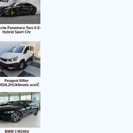
che Panamera Turo S E-
Hybrid Sport Chr
Peugeot Rifter
HDi/L2H1/klimatiz ace/Č
BMW 3 M340d