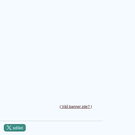
( Váš banner zde? )
sdílet