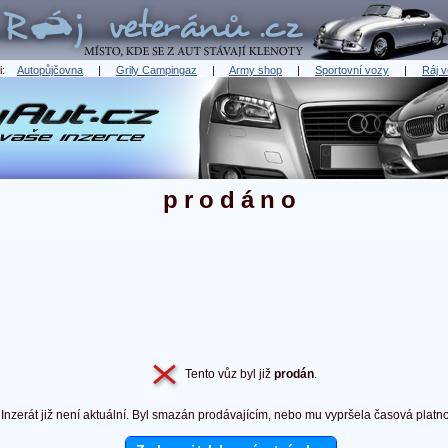
ři:
Autopůjčovna
|
Grily Campingaz
|
Army shop
|
Sportovní vozy
|
Ráj v
prodáno
Tento vůz byl již
prodán
.
Inzerát již není aktuální. Byl smazán prodávajícím, nebo mu vypršela časová platno