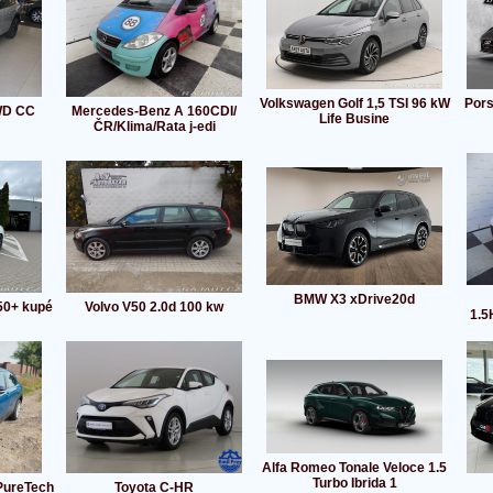
Volkswagen Golf 1,5 TSI 96 kW
Pors
WD CC
Mercedes-Benz A 160CDI/
Life Busine
ČR/Klima/Rata j-edi
BMW X3 xDrive20d
50+ kupé
Volvo V50 2.0d 100 kw
1.5
Alfa Romeo Tonale Veloce 1.5
Turbo Ibrida 1
 PureTech
Toyota C-HR