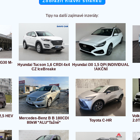
Zobrazit hlavní stránku
Tipy na další zajímavé inzeráty:
G30 M-
Hyundai Tucson 1,6 CRDI 4x4
Hyundai i30 1,5 DPi INDIVIDUAL
CZ IceBreake
!AKČNÍ
2,5 HEV
Volk
Mercedes-Benz B B 180CDI
Toyota C-HR
2.0
80kW *ALU*Tažné*