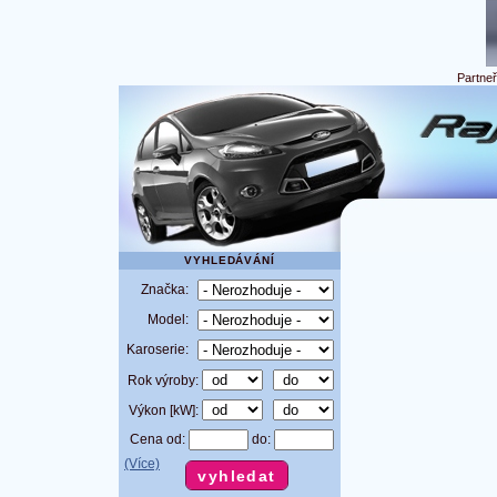
Partne
VYHLEDÁVÁNÍ
Značka:
Model:
Karoserie:
Rok výroby:
Výkon [kW]:
Cena od:
do:
(Více)