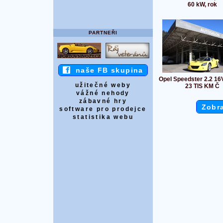
60 kW, rok
PARTNEŘI
naše FB skupina
Opel Speedster 2.2 1
užitečné weby
23 TIS KM Č
vážné nehody
zábavné hry
Zobra
software pro prodejce
statistika webu