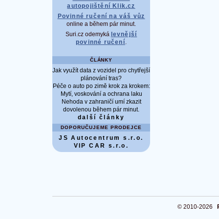
autopojištění Klik.cz
Povinné ručení na váš vůz
online a během pár minut.
Suri.cz odemyká
levnější
povinné ručení
.
ČLÁNKY
Jak využít data z vozidel pro chytřejší
plánování tras?
Péče o auto po zimě krok za krokem:
Mytí, voskování a ochrana laku
Nehoda v zahraničí umí zkazit
dovolenou během pár minut.
další články
DOPORUČUJEME PRODEJCE
JS Autocentrum s.r.o.
VIP CAR s.r.o.
© 2010-2026