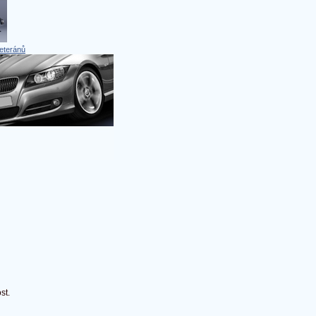
eteránů
st.