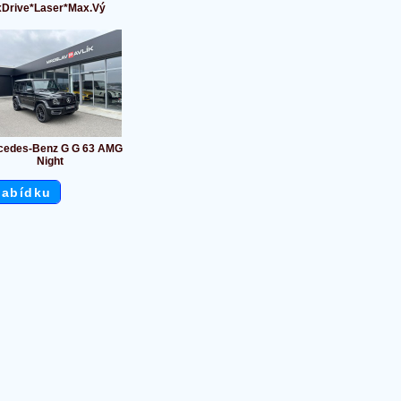
xDrive*Laser*Max.Vý
cedes-Benz G G 63 AMG
Night
nabídku