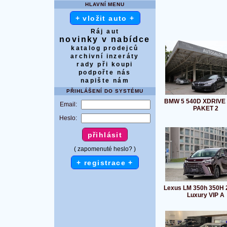
HLAVNÍ MENU
+ vložit auto +
Ráj aut
novinky v nabídce
katalog prodejců
archivní inzeráty
rady při koupi
podpořte nás
napište nám
PŘIHLÁŠENÍ DO SYSTÉMU
BMW 5 540D XDRIVE 
Email:
PAKET 2
Heslo:
( zapomenuté heslo? )
+ registrace +
Lexus LM 350h 350H 
Luxury VIP A