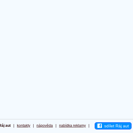
sdílet Ráj aut
Ráj aut
|
kontakty
|
nápověda
|
nabídka reklamy
|