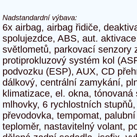
Nadstandardní výbava:
6x airbag, airbag řidiče, deakti
spolujezdce, ABS, aut. aktivac
světlometů, parkovací senzory 
protiprokluzový systém kol (ASR
podvozku (ESP), AUX, CD přehr
dálkový, centrální zamykání, pl
klimatizace, el. okna, tónovaná 
mlhovky, 6 rychlostních stupňů
převodovka, tempomat, palubní 
teploměr, nastavitelný volant, po