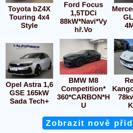
Ford Focus
Toyota bZ4X
Merce
1,5TDCi
Touring 4x4
GL
88kW*Navi*Vy
Style
4
hř.Vo
BMW M8
Re
Opel Astra 1,6
Competition*
Kango
GSE 165kW
360*CARBON*H
78k
Sada Tech+
U
K
Zobrazit nově při