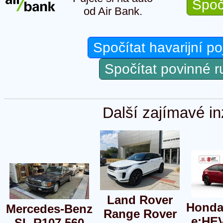
Spoč
od Air Bank.
Spočítat havarijní po
Spočítat povinné 
Další zajímavé in
Land Rover
Honda 
Mercedes-Benz
Range Rover
e:HE
SL R107 560