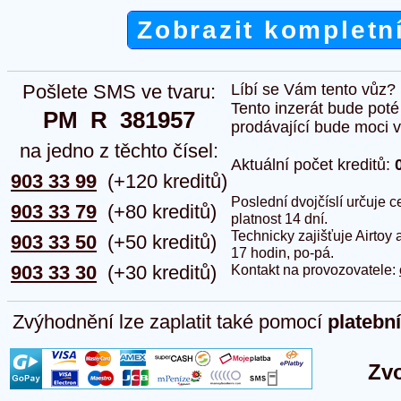
Zobrazit kompletn
Pošlete SMS ve tvaru:
Líbí se Vám tento vůz?
Tento inzerát bude pot
PM  R  381957
prodávající bude moci vlo
na jedno z těchto čísel:
Aktuální počet kreditů:
903 33 99
(+120 kreditů)
Poslední dvojčíslí určuje
903 33 79
(+80 kreditů)
platnost 14 dní.
Technicky zajišťuje Airtoy 
903 33 50
(+50 kreditů)
17 hodin, po-pá.
903 33 30
(+30 kreditů)
Kontakt na provozovatele:
Zvýhodnění lze zaplatit také pomocí
platebn
Zvo