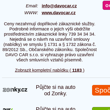
Email:
info@davocar.cz
WWW:
www.davocar.cz
Ceny nezahrnují doplňkové zákaznické služby.
Podrobné informace o jejich výši obdržíte
prostřednictvím zákaznické linky 739 34 34 34.
Nejedná se o návrh na uzavření smlouvy
(nabídky) ve smyslu § 1731 a § 1732 zákona č.
89/2012 Sb., Občanského zákoníku. Společnost
DAVO CAR s.r.o. si vyhrazuje právo uzavření
všech smluvních vztahů písemně.
Zobrazit kompletní nabídku (
1183
)
Půjčte si na auto
Spoč
od Zonky.
Půjčte si na auto