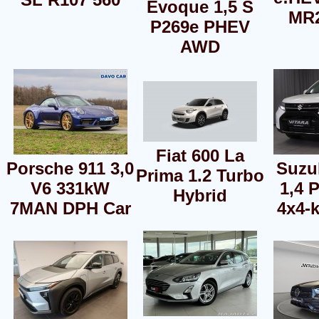
Evoque 1,5 S
MR
P269e PHEV
AWD
Fiat 600 La
Porsche 911 3,0
Suzuk
Prima 1.2 Turbo
V6 331kW
1,4 
Hybrid
7MAN DPH Car
4x4-