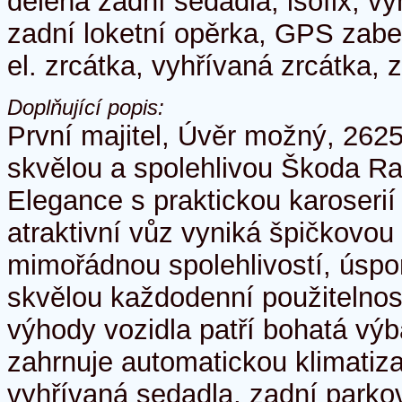
dělená zadní sedadla, isofix, v
zadní loketní opěrka, GPS zabez
el. zrcátka, vyhřívaná zrcátka,
Doplňující popis:
První majitel, Úvěr možný, 262
skvělou a spolehlivou Škoda Ra
Elegance s praktickou karoserií 
atraktivní vůz vyniká špičkovou
mimořádnou spolehlivostí, úsp
skvělou každodenní použitelno
výhody vozidla patří bohatá vý
zahrnuje automatickou klimatiz
vyhřívaná sedadla, zadní parko