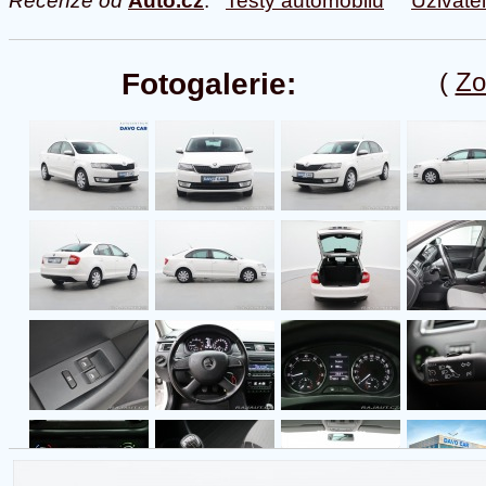
Recenze od
Auto.cz
:
Testy automobilů
Uživate
Fotogalerie:
(
Zo