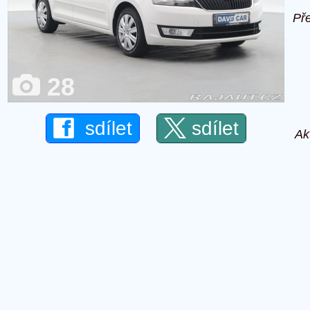
Př
28
sdílet
sdílet
Ak