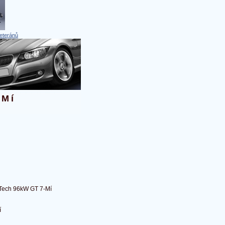
eteránů
-Mí
Tech 96kW GT 7-Mí
í