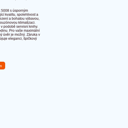
ot 5008 s úsporným
í kvalitu, spolehlivost a
sezení a bohatou výbavou,
vouzónovou klimatizaci.
 v podobě servisní knihy.
rodinu. Pro vaše maximální
ný úvěr je možný. Záruka v
ojuje eleganci, špičkový
em