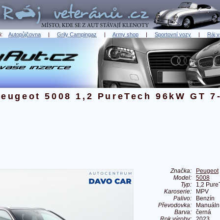
ři:
Autopůjčovna
|
Grily Campingaz
|
Army shop
|
Sportovní vozy
|
Ráj v
eugeot 5008 1,2 PureTech 96kW GT 7
Značka:
Peugeot
Model:
5008
Typ:
1,2 Pure
Karoserie:
MPV
Palivo:
Benzín
Převodovka:
Manuáln
Barva:
černá
Rok výroby:
2023