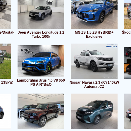
/Digital-
Jeep Avenger Longitude 1.2
MG ZS 1.5 ZS HYBRID+
Škoda
Turbo 100k
Exclusive
Lamborghini Urus 4.0 V8 650
, 135kW,
Nissan Navara 2.3 dCi 140kW
PS AIR*B&O
Automat CZ