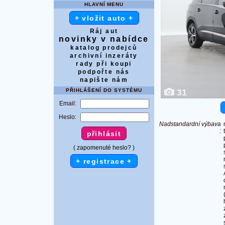
HLAVNÍ MENU
+ vložit auto +
Ráj aut
novinky v nabídce
katalog prodejců
archivní inzeráty
rady při koupi
podpořte nás
napište nám
PŘIHLÁŠENÍ DO SYSTÉMU
31
Email:
Heslo:
Nadstandardní výbava
:
( zapomenuté heslo? )
+ registrace +