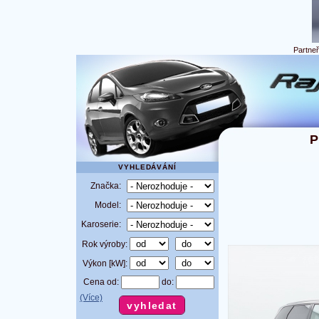
Partne
P
VYHLEDÁVÁNÍ
Značka:
Model:
Karoserie:
Rok výroby:
Výkon [kW]:
Cena od:
do:
(Více)