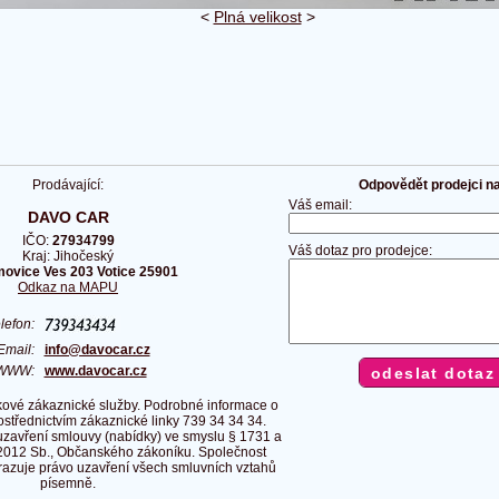
<
Plná velikost
>
Prodávající:
Odpovědět prodejci na 
Váš email:
DAVO CAR
IČO:
27934799
Váš dotaz pro prodejce:
Kraj: Jihočeský
ovice Ves 203 Votice 25901
Odkaz na MAPU
elefon:
Email:
info@davocar.cz
WWW:
www.davocar.cz
ové zákaznické služby. Podrobné informace o
rostřednictvím zákaznické linky 739 34 34 34.
uzavření smlouvy (nabídky) ve smyslu § 1731 a
2012 Sb., Občanského zákoníku. Společnost
razuje právo uzavření všech smluvních vztahů
písemně.