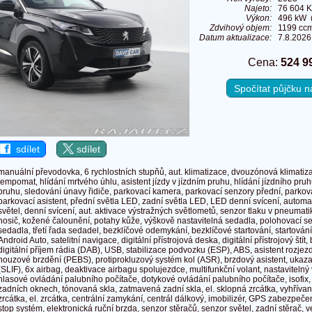
Najeto:
76 604 
Výkon:
496 kW (
Zdvihový objem:
1199 cc
Datum aktualizace:
7.8.2026
Cena:
524 9
Spočítat půjčku 
sdílet
sdílet
manuální převodovka, 6 rychlostních stupňů, aut. klimatizace, dvouzónová klimatiz
tempomat, hlídání mrtvého úhlu, asistent jízdy v jízdním pruhu, hlídání jízdního pru
pruhu, sledování únavy řidiče, parkovací kamera, parkovací senzory přední, parkov
parkovací asistent, přední světla LED, zadní světla LED, LED denní svícení, autom
světel, denní svícení, aut. aktivace výstražných světlometů, senzor tlaku v pneumatik
nosič, kožené čalounění, potahy kůže, výškově nastavitelná sedadla, polohovací s
sedadla, třetí řada sedadel, bezklíčové odemykání, bezklíčové startování, startování
Android Auto, satelitní navigace, digitální přístrojová deska, digitální přístrojový štít,
digitální příjem rádia (DAB), USB, stabilizace podvozku (ESP), ABS, asistent rozje
nouzové brzdění (PEBS), protiprokluzový systém kol (ASR), brzdový asistent, ukazat
(SLIF), 6x airbag, deaktivace airbagu spolujezdce, multifunkční volant, nastavitelný 
hlasové ovládání palubního počítače, dotykové ovládání palubního počítače, isofix, 
zadních oknech, tónovaná skla, zatmavená zadní skla, el. sklopná zrcátka, vyhříva
zrcátka, el. zrcátka, centrální zamykání, centrál dálkový, imobilizér, GPS zabezpečení
stop systém, elektronická ruční brzda, senzor stěračů, senzor světel, zadní stěrač, 