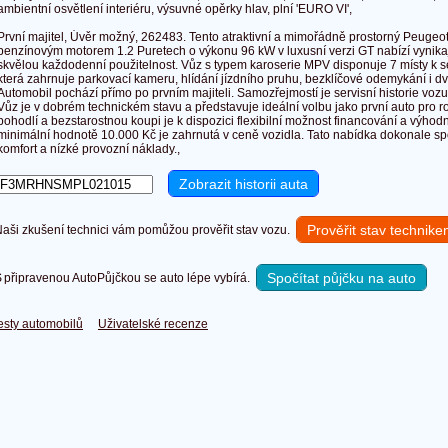
ambientní osvětlení interiéru, výsuvné opěrky hlav, plní 'EURO VI',
První majitel, Úvěr možný, 262483. Tento atraktivní a mimořádně prostorný Peuge
benzínovým motorem 1.2 Puretech o výkonu 96 kW v luxusní verzi GT nabízí vynikajíc
skvělou každodenní použitelnost. Vůz s typem karoserie MPV disponuje 7 místy k 
která zahrnuje parkovací kameru, hlídání jízdního pruhu, bezklíčové odemykání i d
Automobil pochází přímo po prvním majiteli. Samozřejmostí je servisní historie vozu
Vůz je v dobrém technickém stavu a představuje ideální volbu jako první auto pro 
pohodlí a bezstarostnou koupi je k dispozici flexibilní možnost financování a výhod
minimální hodnotě 10.000 Kč je zahrnutá v ceně vozidla. Tato nabídka dokonale sp
komfort a nízké provozní náklady.,
Prověřit stav technik
ši zkušení technici vám pomůžou prověřit stav vozu.
Spočítat půjčku na auto
připravenou AutoPůjčkou se auto lépe vybírá.
esty automobilů
Uživatelské recenze