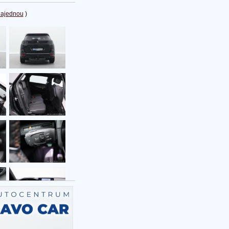
najednou
)