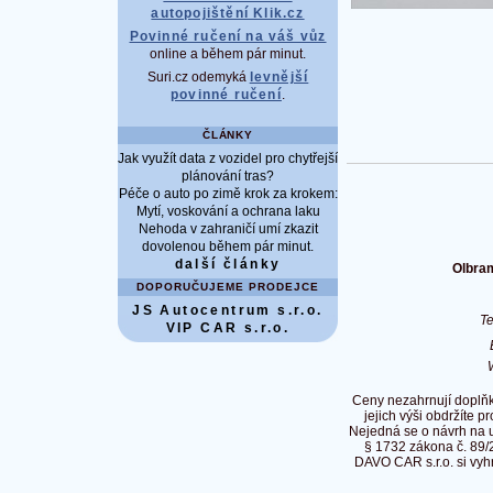
autopojištění Klik.cz
Povinné ručení na váš vůz
online a během pár minut.
Suri.cz odemyká
levnější
povinné ručení
.
ČLÁNKY
Jak využít data z vozidel pro chytřejší
plánování tras?
Péče o auto po zimě krok za krokem:
Mytí, voskování a ochrana laku
Nehoda v zahraničí umí zkazit
dovolenou během pár minut.
další články
Olbram
DOPORUČUJEME PRODEJCE
JS Autocentrum s.r.o.
T
VIP CAR s.r.o.
Ceny nezahrnují doplňk
jejich výši obdržíte p
Nejedná se o návrh na 
§ 1732 zákona č. 89/
DAVO CAR s.r.o. si vyh