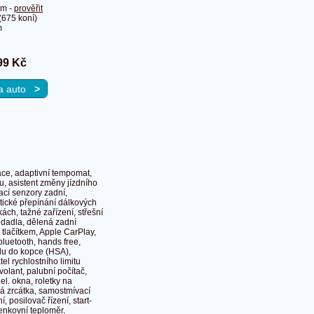
Km -
prověřit
675 koní)
m
99 Kč
na auto
>
ace, adaptivní tempomat,
hu, asistent změny jízdního
ací senzory zadní,
atické přepínání dálkových
ách, tažné zařízení, střešní
edadla, dělená zadní
 tlačítkem, Apple CarPlay,
 bluetooth, hands free,
zdu do kopce (HSA),
el rychlostního limitu
volant, palubní počítač,
el. okna, roletky na
ná zrcátka, samostmívací
, posilovač řízení, start-
venkovní teploměr,