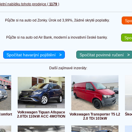
etní nabídku tohoto prodejce (
1179
)
Půjčte si na auto od Zonky. Úrok od 3,99%, žádné skryté poplatky.
Spo
Půjčte si na auto od Air Bank, moderní a inovativní české banky.
Spoč
Spočítat havarijní pojištění
>
Spočítat povinné ručení
>
Další zajímavé inzeráty:
Volkswagen Tiguan Allspace
Comfort
Volkswagen Transporter T5 L2
Ško
2.0TDi 110kW ACC 4MOTION
2.0 TDi 103kW