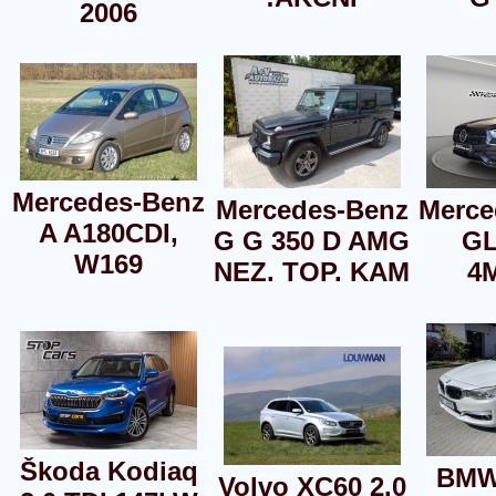
2006
Mercedes-Benz
Mercedes-Benz
Merce
A A180CDI,
G G 350 D AMG
GL
W169
NEZ. TOP. KAM
4
Škoda Kodiaq
BMW 
Volvo XC60 2.0