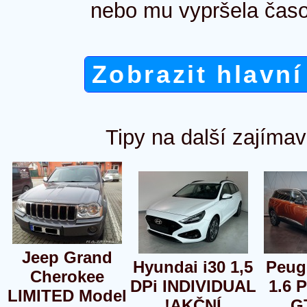
nebo mu vypršela časo
Zobrazit hlavní
Tipy na další zajímav
Jeep Grand
Hyundai i30 1,5
Peug
Cherokee
DPi INDIVIDUAL
1.6 
LIMITED Model
!AKČNÍ
GT