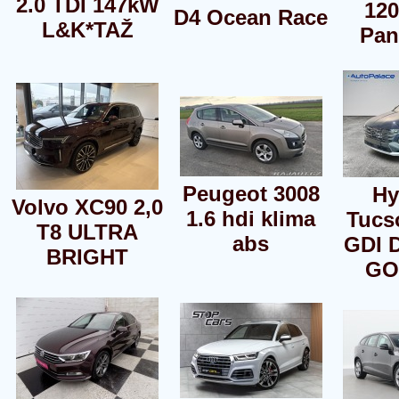
2.0 TDI 147kW
12
D4 Ocean Race
L&K*TAŽ
Pan
Peugeot 3008
Hy
Volvo XC90 2,0
1.6 hdi klima
Tucso
T8 ULTRA
abs
GDI 
BRIGHT
GO