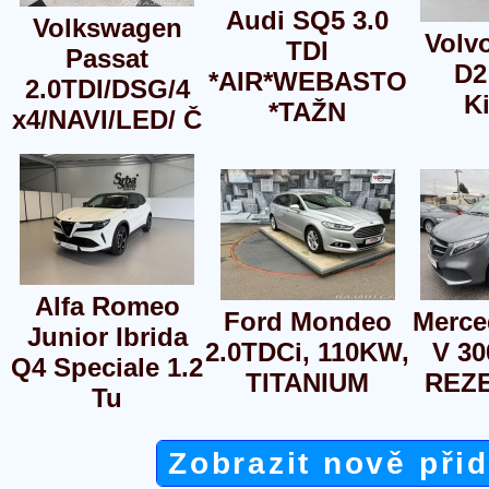
Audi SQ5 3.0
Volkswagen
Volvo
TDI
Passat
D2
*AIR*WEBASTO
2.0TDI/DSG/4
Ki
*TAŽN
x4/NAVI/LED/ Č
Alfa Romeo
Ford Mondeo
Merce
Junior Ibrida
2.0TDCi, 110KW,
V 30
Q4 Speciale 1.2
TITANIUM
REZ
Tu
Zobrazit nově při