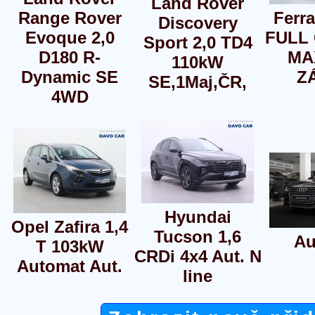
Land Rover
Range Rover
Ferr
Discovery
Evoque 2,0
FULL
Sport 2,0 TD4
D180 R-
MA
110kW
Dynamic SE
Z
SE,1Maj,ČR,
4WD
Hyundai
Opel Zafira 1,4
Tucson 1,6
Au
T 103kW
CRDi 4x4 Aut. N
Automat Aut.
line