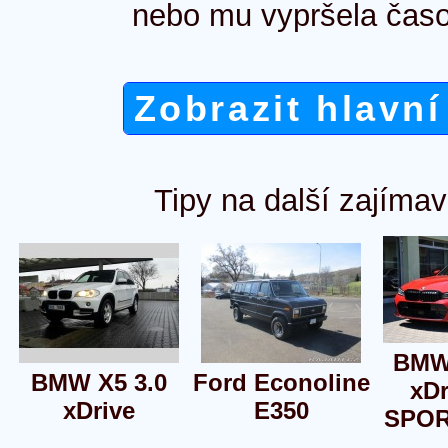
nebo mu vypršela časo
Zobrazit hlavní
Tipy na další zajímav
BMW
BMW X5 3.0
Ford Econoline
xDr
xDrive
E350
SPOR