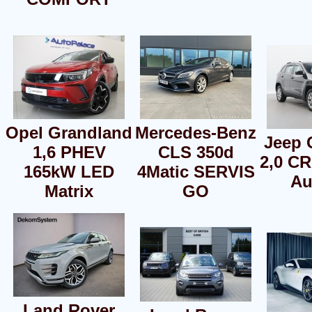
Opel Grandland
Mercedes-Benz
Jeep 
1,6 PHEV
CLS 350d
2,0 C
165kW LED
4Matic SERVIS
Au
Matrix
GO
Land Rover