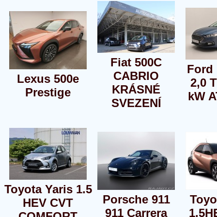
Fiat 500C
Ford
CABRIO
Lexus 500e
2,0 
KRÁSNÉ
Prestige
kW A
SVEZENÍ
Toyota Yaris 1.5
Porsche 911
Toyo
HEV CVT
911 Carrera
1.5H
COMFORT