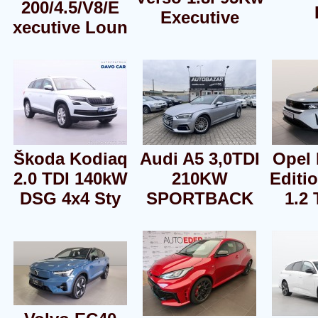
200/4.5/V8/E
Executive
xecutive Loun
Škoda Kodiaq
Audi A5 3,0TDI
Opel 
2.0 TDI 140kW
210KW
Editi
DSG 4x4 Sty
SPORTBACK
1.2