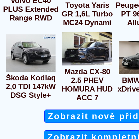
Volvo EC40
Toyota Yaris
Peugeo
PLUS Extended
GR 1,6L Turbo
PT 
Range RWD
MC24 Dynami
All
Mazda CX-80
Škoda Kodiaq
2.5 PHEV
BMW
2,0 TDI 147kW
HOMURA HUD
xDriv
DSG Style+
ACC 7
Zobrazit nově při
Zobrazit kompletn