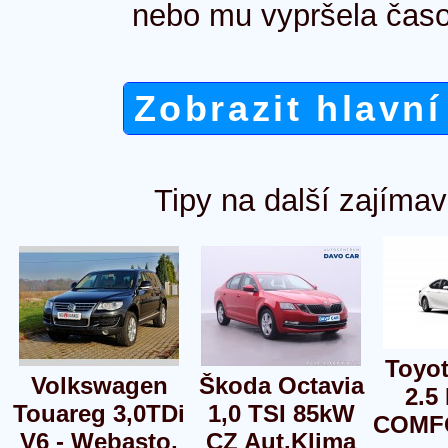
nebo mu vypršela časo
Zobrazit hlavní
Tipy na další zajímav
Toyo
Volkswagen
Škoda Octavia
2.5
Touareg 3,0TDi
1,0 TSI 85kW
COMFO
V6 - Webasto,
CZ Aut.Klima