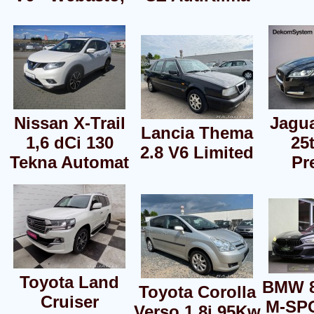
Nissan X-Trail
Jagua
Lancia Thema
1,6 dCi 130
25
2.8 V6 Limited
Tekna Automat
Pr
Toyota Land
BMW 8
Toyota Corolla
Cruiser
M-SP
Verso 1.8i 95Kw