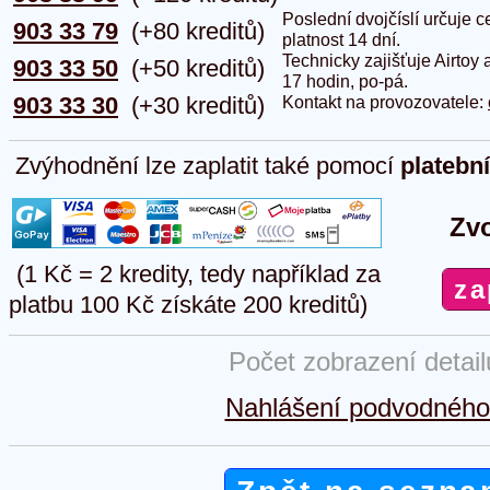
Poslední dvojčíslí určuje
903 33 79
(+80 kreditů)
platnost 14 dní.
Technicky zajišťuje Airtoy 
903 33 50
(+50 kreditů)
17 hodin, po-pá.
903 33 30
(+30 kreditů)
Kontakt na provozovatele:
Zvýhodnění lze zaplatit také pomocí
platebn
Zvo
(1 Kč = 2 kredity, tedy například za
platbu 100 Kč získáte 200 kreditů)
Počet zobrazení detai
Nahlášení podvodného 