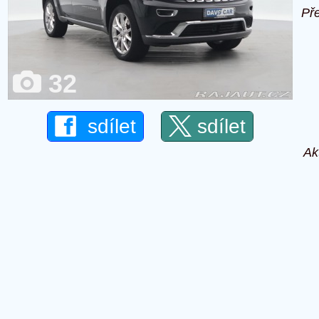
Př
32
sdílet
sdílet
Ak