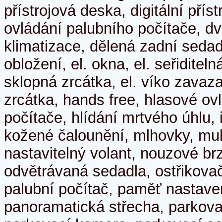
přístrojová deska, digitální příst
ovládání palubního počítače, 
klimatizace, dělená zadní sedad
obložení, el. okna, el. seřiditeln
sklopná zrcátka, el. víko zavaza
zrcátka, hands free, hlasové ov
počítače, hlídání mrtvého úhlu, i
kožené čalounění, mlhovky, mult
nastavitelný volant, nouzové b
odvětrávaná sedadla, ostřikova
palubní počítač, paměť nastaven
panoramatická střecha, parkovac