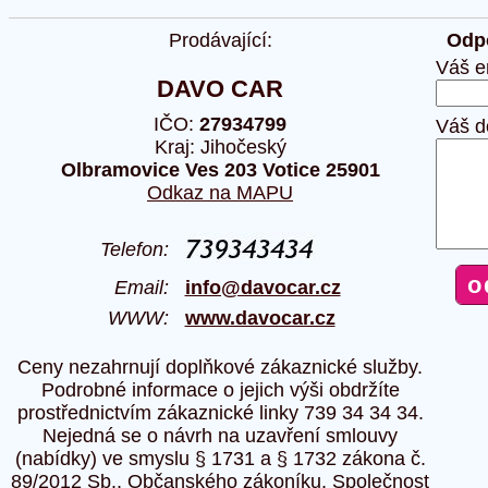
Prodávající:
Odpo
Váš e
DAVO CAR
IČO:
27934799
Váš d
Kraj: Jihočeský
Olbramovice Ves 203 Votice 25901
Odkaz na MAPU
Telefon:
Email:
info@davocar.cz
WWW:
www.davocar.cz
Ceny nezahrnují doplňkové zákaznické služby.
Podrobné informace o jejich výši obdržíte
prostřednictvím zákaznické linky 739 34 34 34.
Nejedná se o návrh na uzavření smlouvy
(nabídky) ve smyslu § 1731 a § 1732 zákona č.
89/2012 Sb., Občanského zákoníku. Společnost