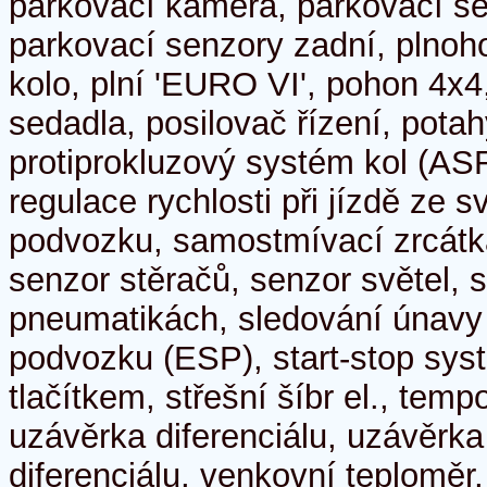
parkovací kamera, parkovací se
parkovací senzory zadní, plnoh
kolo, plní 'EURO VI', pohon 4x4
sedadla, posilovač řízení, pota
protiprokluzový systém kol (AS
regulace rychlosti při jízdě ze 
podvozku, samostmívací zrcátka,
senzor stěračů, senzor světel, s
pneumatikách, sledování únavy ř
podvozku (ESP), start-stop syst
tlačítkem, střešní šíbr el., tem
uzávěrka diferenciálu, uzávěrk
diferenciálu, venkovní teploměr,