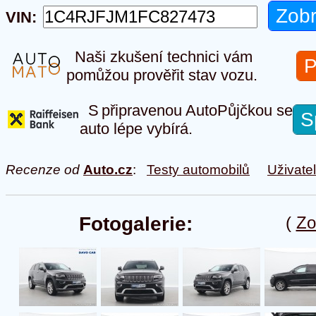
VIN:
Naši zkušení technici vám
P
pomůžou prověřit stav vozu.
S připravenou AutoPůjčkou se
S
auto lépe vybírá.
Recenze od
Auto.cz
:
Testy automobilů
Uživate
Fotogalerie:
(
Zo