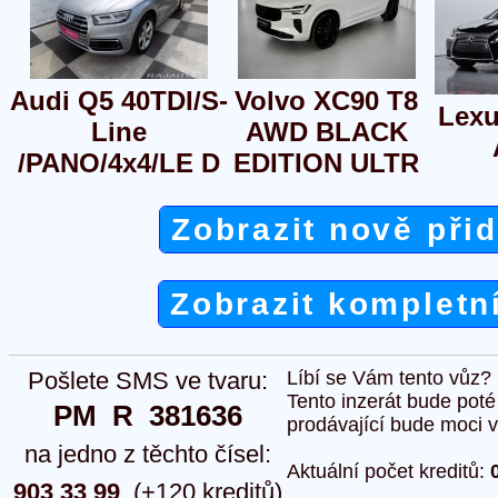
Audi Q5 40TDI/S-
Volvo XC90 T8
Lexu
Line
AWD BLACK
/PANO/4x4/LE D
EDITION ULTR
Zobrazit nově při
Zobrazit kompletn
Pošlete SMS ve tvaru:
Líbí se Vám tento vůz?
Tento inzerát bude pot
PM  R  381636
prodávající bude moci vlo
na jedno z těchto čísel:
Aktuální počet kreditů:
903 33 99
(+120 kreditů)