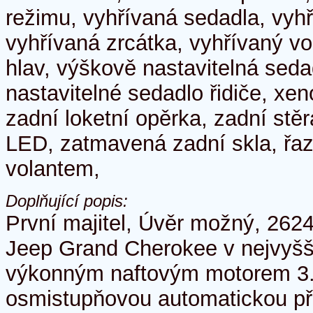
režimu, vyhřívaná sedadla, vyh
vyhřívaná zrcátka, vyhřívaný v
hlav, výškově nastavitelná sed
nastavitelné sedadlo řidiče, xe
zadní loketní opěrka, zadní stěr
LED, zatmavená zadní skla, řaz
volantem,
Doplňující popis:
První majitel, Úvěr možný, 262
Jeep Grand Cherokee v nejvyš
výkonným naftovým motorem 3.
osmistupňovou automatickou p