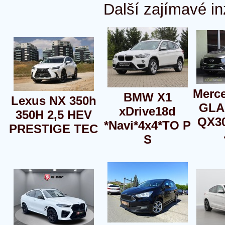
Další zajímavé in
Merc
BMW X1
Lexus NX 350h
GLA 
xDrive18d
350H 2,5 HEV
QX30
*Navi*4x4*TO P
PRESTIGE TEC
S