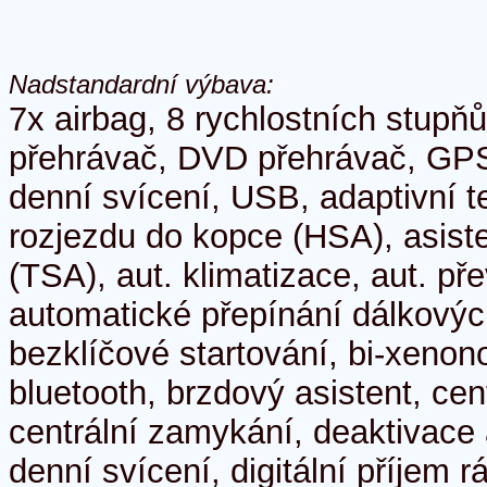
Nadstandardní výbava:
7x airbag, 8 rychlostních stup
přehrávač, DVD přehrávač, GP
denní svícení, USB, adaptivní 
rozjezdu do kopce (HSA), asisten
(TSA), aut. klimatizace, aut. př
automatické přepínání dálkových
bezklíčové startování, bi-xenon
bluetooth, brzdový asistent, cen
centrální zamykání, deaktivace 
denní svícení, digitální příjem r