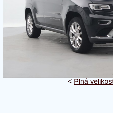
<
Plná velikos