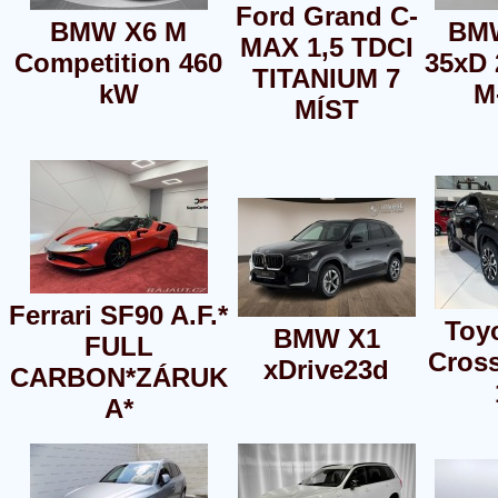
Ford Grand C-
BMW X6 M
BMW
MAX 1,5 TDCI
Competition 460
35xD
TITANIUM 7
kW
M
MÍST
Ferrari SF90 A.F.*
Toyo
BMW X1
FULL
Cross
xDrive23d
CARBON*ZÁRUK
A*