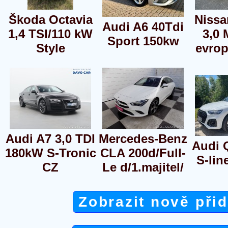
Škoda Octavia
Nissa
Audi A6 40Tdi
1,4 TSI/110 kW
3,0 
Sport 150kw
Style
evrop
Audi A7 3,0 TDI
Mercedes-Benz
Audi 
180kW S-Tronic
CLA 200d/Full-
S-lin
CZ
Le d/1.majitel/
Zobrazit nově při