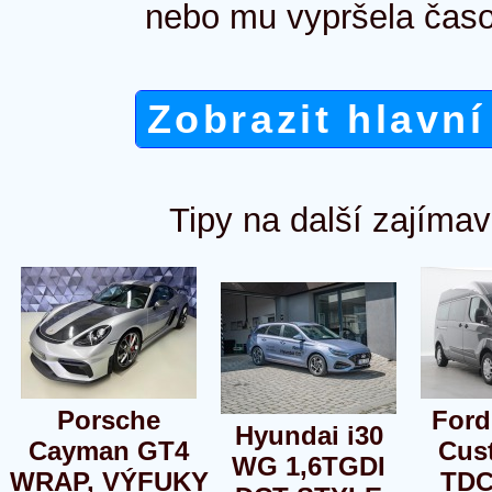
nebo mu vypršela časo
Zobrazit hlavní
Tipy na další zajímav
Porsche
Ford
Hyundai i30
Cayman GT4
Cus
WG 1,6TGDI
WRAP, VÝFUKY
TDC