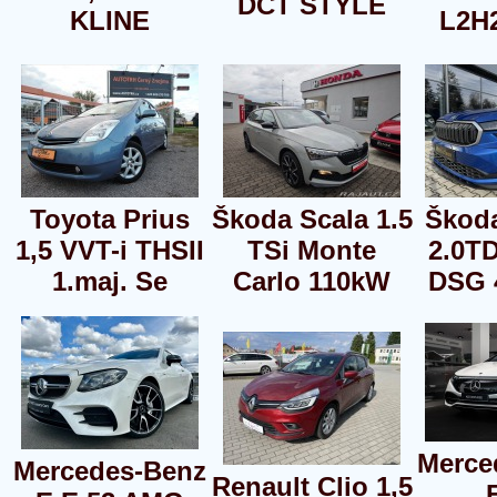
DCT STYLE
KLINE
L2H2
Toyota Prius
Škoda Scala 1.5
Škod
1,5 VVT-i THSII
TSi Monte
2.0T
1.maj. Se
Carlo 110kW
DSG 
Merce
Mercedes-Benz
Renault Clio 1,5