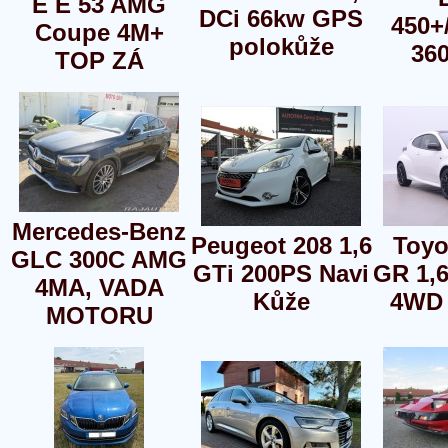
E E 53 AMG
DCi 66kw GPS
450+
Coupe 4M+
polokůže
36
TOP ZÁ
Mercedes-Benz
Peugeot 208 1,6
Toyo
GLC 300C AMG
GTi 200PS Navi
GR 1,
4MA, VADA
Kůže
4WD
MOTORU