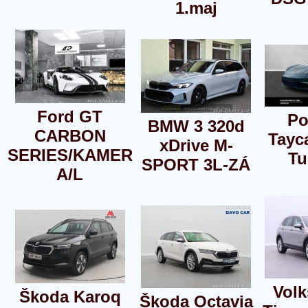
1.maj
Ford GT
Po
BMW 3 320d
CARBON
Tayc
xDrive M-
SERIES/KAMER
Tu
SPORT 3L-ZÁ
A/L
Vol
Škoda Karoq
Škoda Octavia