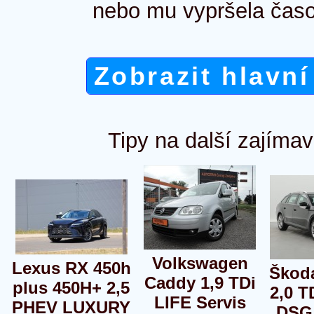
nebo mu vypršela časo
Zobrazit hlavní
Tipy na další zajímav
Volkswagen
Lexus RX 450h
Škod
Caddy 1,9 TDi
plus 450H+ 2,5
2,0 T
LIFE Servis
PHEV LUXURY
DSG 