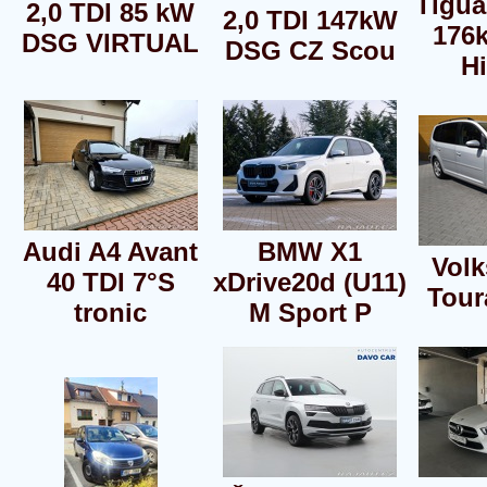
Tigua
2,0 TDI 85 kW
2,0 TDI 147kW
176
DSG VIRTUAL
DSG CZ Scou
Hi
Audi A4 Avant
BMW X1
Vol
40 TDI 7°S
xDrive20d (U11)
Tour
tronic
M Sport P