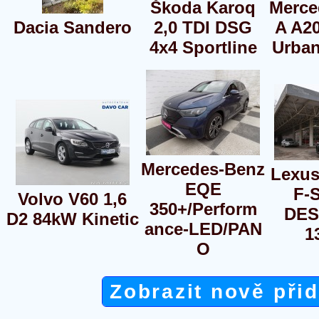
Škoda Karoq
Merce
Dacia Sandero
2,0 TDI DSG
A A20
4x4 Sportline
Urban
Mercedes-Benz
Lexus
EQE
F-
Volvo V60 1,6
350+/Perform
DES
D2 84kW Kinetic
ance-LED/PAN
1
O
Zobrazit nově při