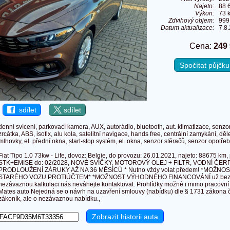
Najeto:
88 
Výkon:
73 
Zdvihový objem:
999
Datum aktualizace:
7.8
Cena:
249
Spočítat půjčk
sdílet
sdílet
denní svícení, parkovací kamera, AUX, autorádio, bluetooth, aut. klimatizace, senzor
zrcátka, ABS, isofix, alu kola, satelitní navigace, hands free, centrální zamykání, d
mlhovky, el. přední okna, start-stop systém, el. okna, senzor stěračů, senzor opotře
Fiat Tipo 1.0 73kw - Life, dovoz: Belgie, do provozu: 26.01.2021, najeto: 88675 km,
STK+EMISE do: 02/2028, NOVÉ SVÍČKY, MOTOROVÝ OLEJ + FILTR, VODNÍ Č
PRODLOUŽENÍ ZÁRUKY AŽ NA 36 MĚSÍCŮ * Nutno vždy volat předem! *MOŽN
STARÉHO VOZU PROTIÚČTEM* *MOŽNOST VÝHODNÉHO FINANCOVÁNÍ už bez nu
nezávaznou kalkulaci nás neváhejte kontaktovat. Prohlídky možné i mimo pracovní
Mates auto Nejedná se o návrh na uzavření smlouvy (nabídku) dle § 1731 zákona 
zákoník, ale o nezávaznou nabídku.,