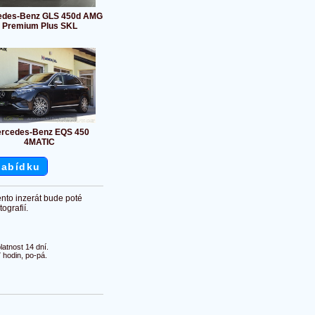
edes-Benz GLS 450d AMG
Premium Plus SKL
rcedes-Benz EQS 450
4MATIC
nabídku
ento inzerát bude poté
ografií.
atnost 14 dní.
 hodin, po-pá.