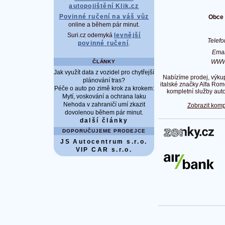
autopojištění Klik.cz
Povinné ručení na váš vůz
Obce 
online a během pár minut.
Suri.cz odemyká
levnější
Telef
povinné ručení
.
Ema
WW
ČLÁNKY
Jak využít data z vozidel pro chytřejší
Nabízíme prodej, výkup
plánování tras?
italské značky Alfa Rome
Péče o auto po zimě krok za krokem:
kompletní služby auto
Mytí, voskování a ochrana laku
Nehoda v zahraničí umí zkazit
Zobrazit komp
dovolenou během pár minut.
další články
DOPORUČUJEME PRODEJCE
JS Autocentrum s.r.o.
VIP CAR s.r.o.