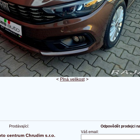
<
Plná velikost
>
Prodávající:
Odpovědět prodejci na 
Váš email:
to centrum Chrudim s.r.o.