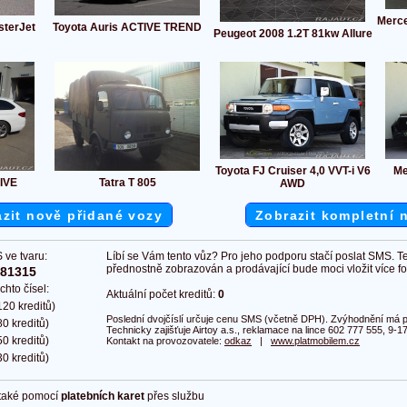
Merc
sterJet
Toyota Auris ACTIVE TREND
Peugeot 2008 1.2T 81kw Allure
Toyota FJ Cruiser 4,0 VVT-i V6
Me
IVE
Tatra T 805
AWD
zit nově přidané vozy
Zobrazit kompletní 
 ve tvaru:
Líbí se Vám tento vůz? Pro jeho podporu stačí poslat SMS. T
přednostně zobrazován a prodávající bude moci vložit více fot
381315
chto čísel:
Aktuální počet kreditů:
0
20 kreditů)
Poslední dvojčíslí určuje cenu SMS (včetně DPH). Zvýhodnění má pl
0 kreditů)
Technicky zajišťuje Airtoy a.s., reklamace na lince 602 777 555, 9-17
0 kreditů)
Kontakt na provozovatele:
odkaz
|
www.platmobilem.cz
0 kreditů)
 také pomocí
platebních karet
přes službu