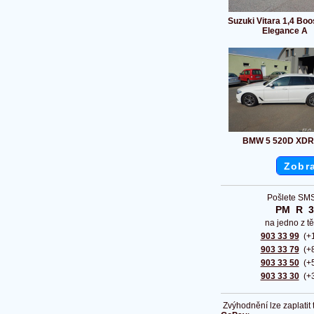
Suzuki Vitara 1,4 Boo
Elegance A
BMW 5 520D XDR
Zobra
Pošlete SMS
PM  R  
na jedno z tě
903 33 99
(+1
903 33 79
(+8
903 33 50
(+5
903 33 30
(+3
Zvýhodnění lze zaplatit