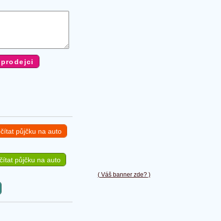
čítat půjčku na auto
ítat půjčku na auto
( Váš banner zde? )