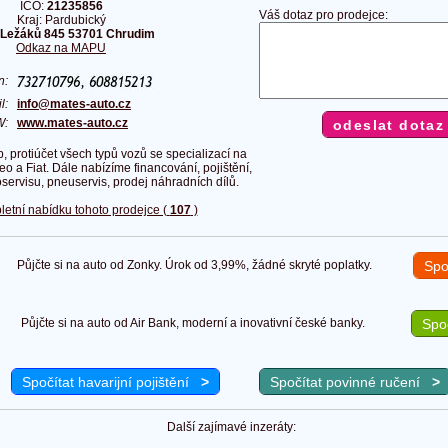
IČO:
21235856
Váš dotaz pro prodejce:
Kraj: Pardubický
Ležáků 845 53701 Chrudim
Odkaz na MAPU
on:
il:
info@mates-auto.cz
W:
www.mates-auto.cz
, protiúčet všech typů vozů se specializací na
o a Fiat. Dále nabízíme financování, pojištění,
servisu, pneuservis, prodej náhradních dílů.
letní nabídku tohoto prodejce (
107
)
Půjčte si na auto od Zonky. Úrok od 3,99%, žádné skryté poplatky.
Spo
Půjčte si na auto od Air Bank, moderní a inovativní české banky.
Spoč
Spočítat havarijní pojištění
>
Spočítat povinné ručení
>
Další zajímavé inzeráty: