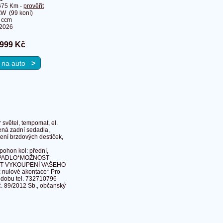
675 Km -
prověřit
kW (99 koní)
 ccm
.2026
 999 Kč
u na auto
>
 světel, tempomat, el.
ělená zadní sedadla,
bení brzdových destiček,
 pohon kol: přední,
ERPADLO*MOŽNOST
OST VYKOUPENÍ VAŠEHO
lové akontace* Pro
 dobu tel. 732710796
č. 89/2012 Sb., občanský