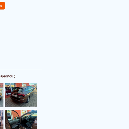
em
najednou
)