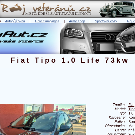
ři:
Autopůjčovna
|
Grily Campingaz
|
Army shop
|
Sportovní vozy
|
Ráj v
Fiat Tipo 1.0 Life 73kw
Značka:
Fiat
Model:
Tip
Typ:
1.0
Karoserie:
Kom
Palivo:
Ben
Převodovka:
Man
Barva:
hně
Rok výroby:
202