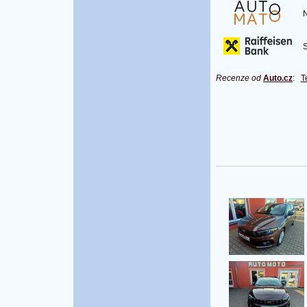
Na
S 
Recenze od
Auto.cz
:
T