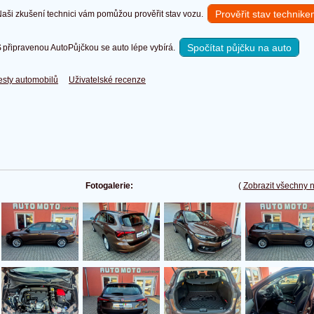
Prověřit stav technik
ši zkušení technici vám pomůžou prověřit stav vozu.
Spočítat půjčku na auto
připravenou AutoPůjčkou se auto lépe vybírá.
esty automobilů
Uživatelské recenze
Fotogalerie:
(
Zobrazit všechny 