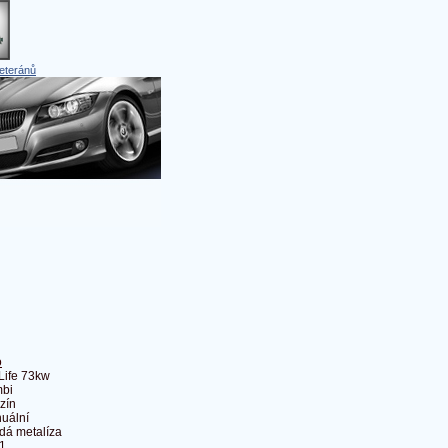
eteránů
o
 Life 73kw
bi
zín
uální
dá metalíza
1