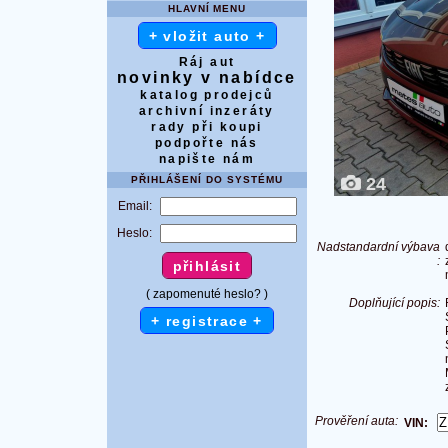
HLAVNÍ MENU
+ vložit auto +
Ráj aut
novinky v nabídce
katalog prodejců
archivní inzeráty
rady při koupi
podpořte nás
napište nám
PŘIHLÁŠENÍ DO SYSTÉMU
24
Email:
Heslo:
Nadstandardní výbava
:
( zapomenuté heslo? )
Doplňující popis:
+ registrace +
Prověření auta:
VIN: