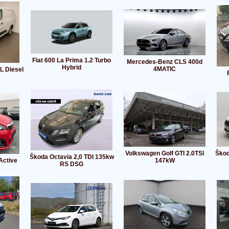
Fiat 600 La Prima 1.2 Turbo
Mercedes-Benz CLS 400d
Hybrid
4MATIC
L Diesel
Volkswagen Golf GTI 2.0TSI
Škod
Škoda Octavia 2,0 TDI 135kw
Active
147kW
RS DSG