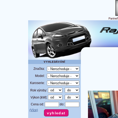
Partne
VYHLEDÁVÁNÍ
Značka:
Model:
Karoserie:
Rok výroby:
Výkon [kW]:
Cena od:
do:
(Více)