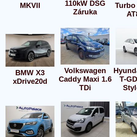
110kW DSG
MKVII
Turbo
Záruka
AT
Volkswagen
Hyunda
BMW X3
Caddy Maxi 1.6
T-GD
xDrive20d
TDi
Sty