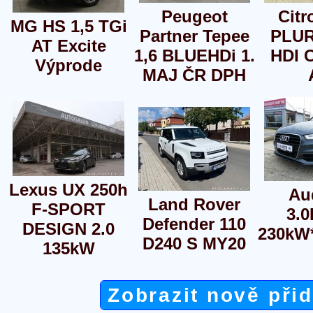
Peugeot
Citr
MG HS 1,5 TGi
Partner Tepee
PLUR
AT Excite
1,6 BLUEHDi 1.
HDI 
Výprode
MAJ ČR DPH
Lexus UX 250h
Au
Land Rover
F-SPORT
3.0
Defender 110
DESIGN 2.0
230kW*
D240 S MY20
135kW
Zobrazit nově při