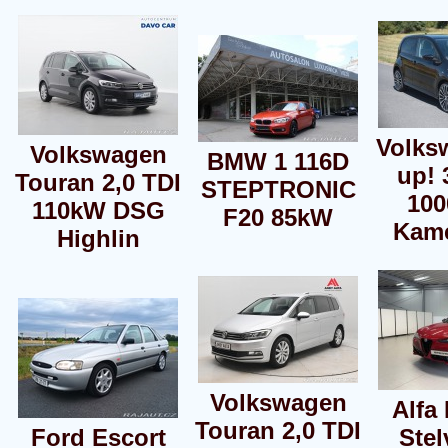
Volks
Volkswagen
BMW 1 116D
up!
Touran 2,0 TDI
STEPTRONIC
10
110kW DSG
F20 85kW
Kame
Highlin
Volkswagen
Alfa
Touran 2,0 TDI
Ford Escort
Stel