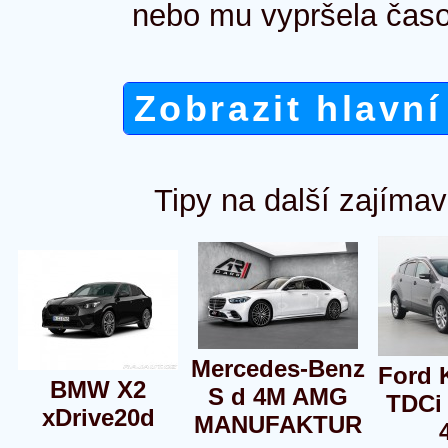
nebo mu vypršela časo
Zobrazit hlavní
Tipy na další zajímav
Mercedes-Benz
Ford 
BMW X2
S d 4M AMG
TDCi
xDrive20d
MANUFAKTUR