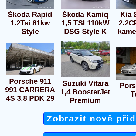
Škoda Rapid
Škoda Kamiq
Kia 
1.2Tsi 81kw
1,5 TSI 110kW
2.2C
Style
DSG Style K
kame
Porsche 911
Suzuki Vitara
Pors
991 CARRERA
1,4 BoosterJet
T
4S 3.8 PDK 29
Premium
Zobrazit nově při