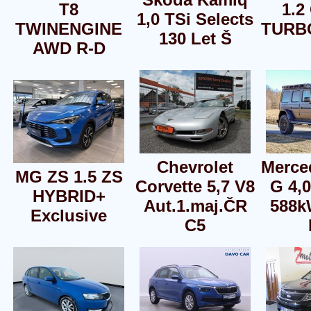
T8
1.2
1,0 TSi Selects
TWINENGINE
TURB
130 Let Š
AWD R-D
Chevrolet
Merce
MG ZS 1.5 ZS
Corvette 5,7 V8
G 4,
HYBRID+
Aut.1.maj.ČR
588k
Exclusive
C5