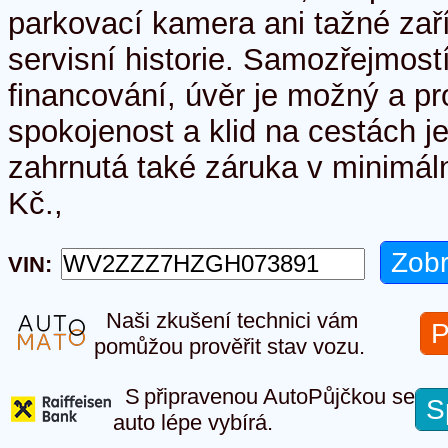
parkovací kamera ani tažné zař
servisní historie. Samozřejmost
financování, úvěr je možný a pr
spokojenost a klid na cestách j
zahrnutá také záruka v minimál
Kč.,
VIN:
Naši zkušení technici vám
P
pomůžou prověřit stav vozu.
S připravenou AutoPůjčkou se
S
auto lépe vybírá.