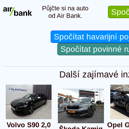
Půjčte si na auto
Spoč
od Air Bank.
Spočítat havarijní po
Spočítat povinné 
Další zajímavé in
Volvo S90 2,0
Opel 
Škoda Kamiq