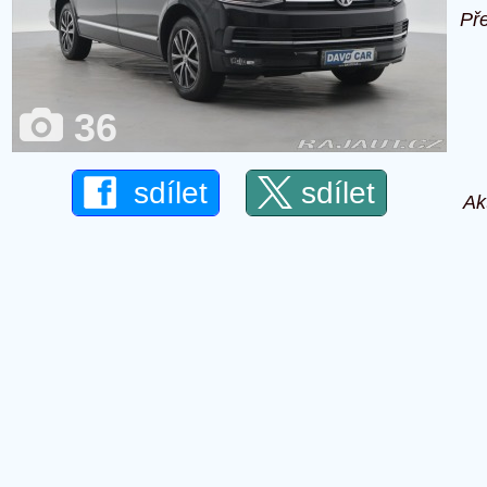
Př
36
sdílet
sdílet
Ak