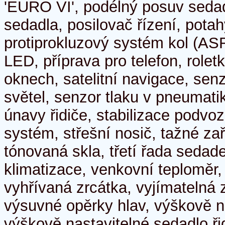
'EURO VI', podélný posuv sedad
sedadla, posilovač řízení, pota
protiprokluzový systém kol (ASR
LED, příprava pro telefon, rolet
oknech, satelitní navigace, sen
světel, senzor tlaku v pneumati
únavy řidiče, stabilizace podvoz
systém, střešní nosič, tažné za
tónovaná skla, třetí řada sedade
klimatizace, venkovní teploměr,
vyhřívaná zrcátka, vyjímatelná 
výsuvné opěrky hlav, výškově n
výškově nastavitelné sedadlo řid