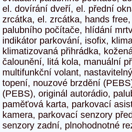
el. dovírání dveří, el. přední ok
zrcátka, el. zrcátka, hands free
palubního počítače, hlídání mrtv
indikátor parkování, isofix, klim
klimatizovaná přihrádka, kožen
čalounění, litá kola, manuální 
multifunkční volant, nastaviteln
topení, nouzové brzdění (PEBS
(PEBS), originál autorádio, palu
paměťová karta, parkovací asis
kamera, parkovací senzory před
senzory zadní, plnohodnotné rez