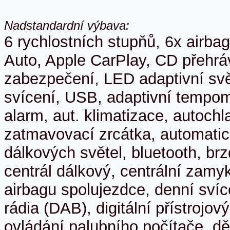
Nadstandardní výbava:
6 rychlostních stupňů, 6x airba
Auto, Apple CarPlay, CD přehr
zabezpečení, LED adaptivní sv
svícení, USB, adaptivní tempoma
alarm, aut. klimatizace, autoch
zatmavovací zrcátka, automatic
dálkových světel, bluetooth, brz
centrál dálkový, centrální zamy
airbagu spolujezdce, denní svíce
rádia (DAB), digitální přístrojový
ovládání palubního počítače, dě