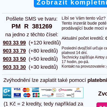
Zobrazit kompletn
Pošlete SMS ve tvaru:
Líbí se Vám tento vůz?
Tento inzerát bude pot
PM  R  381269
prodávající bude moci vlo
na jedno z těchto čísel:
Aktuální počet kreditů:
903 33 99
(+120 kreditů)
Poslední dvojčíslí určuje
903 33 79
(+80 kreditů)
platnost 14 dní.
Technicky zajišťuje Airtoy 
903 33 50
(+50 kreditů)
17 hodin, po-pá.
903 33 30
(+30 kreditů)
Kontakt na provozovatele:
Zvýhodnění lze zaplatit také pomocí
platebn
Zvo
(1 Kč = 2 kredity, tedy například za