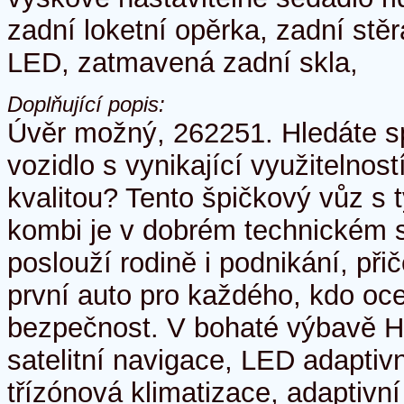
zadní loketní opěrka, zadní stěr
LED, zatmavená zadní skla,
Doplňující popis:
Úvěr možný, 262251. Hledáte sp
vozidlo s vynikající využitelno
kvalitou? Tento špičkový vůz s 
kombi je v dobrém technickém s
poslouží rodině i podnikání, při
první auto pro každého, kdo oce
bezpečnost. V bohaté výbavě H
satelitní navigace, LED adaptiv
třízónová klimatizace, adaptivn