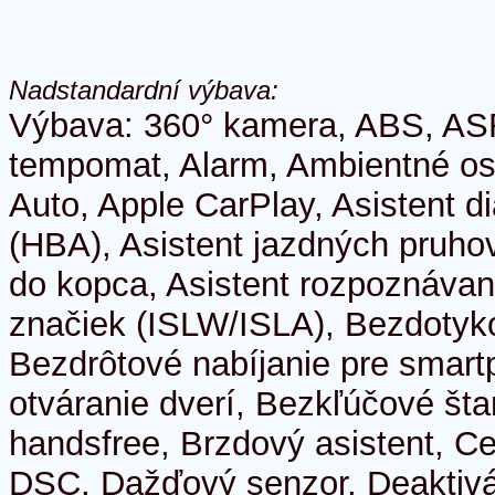
Nadstandardní výbava:
Výbava: 360° kamera, ABS, AS
tempomat, Alarm, Ambientné osv
Auto, Apple CarPlay, Asistent di
(HBA), Asistent jazdných pruhov
do kopca, Asistent rozpoznáva
značiek (ISLW/ISLA), Bezdotyko
Bezdrôtové nabíjanie pre smar
otváranie dverí, Bezkľúčové šta
handsfree, Brzdový asistent, C
DSC, Dažďový senzor, Deaktivá