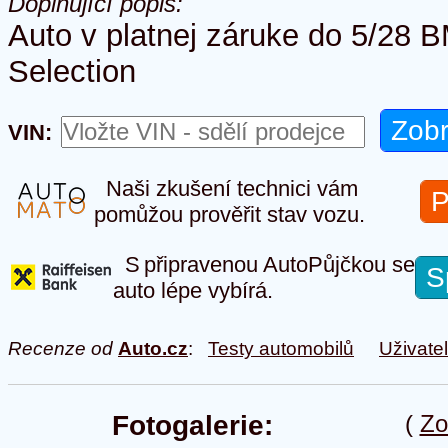
Doplňující popis:
Auto v platnej záruke do 5/28
Selection
VIN:
Naši zkušení technici vám
P
pomůžou prověřit stav vozu.
S připravenou AutoPůjčkou se
S
auto lépe vybírá.
Recenze od
Auto.cz
:
Testy automobilů
Uživate
Fotogalerie:
(
Zo