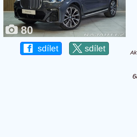
80
sdílet
sdílet
Ak
6