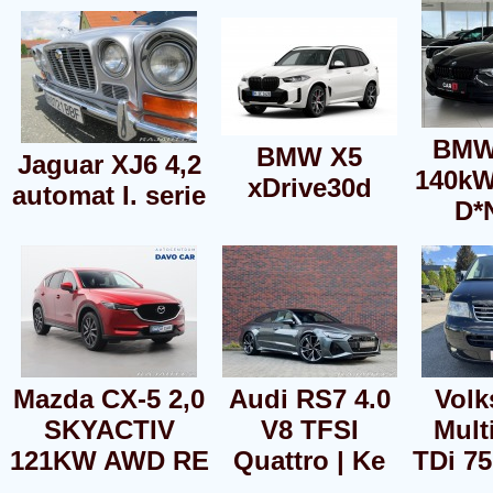
BMW
BMW X5
Jaguar XJ6 4,2
140k
xDrive30d
automat I. serie
D*
Mazda CX-5 2,0
Audi RS7 4.0
Vol
SKYACTIV
V8 TFSI
Mult
121KW AWD RE
Quattro | Ke
TDi 7