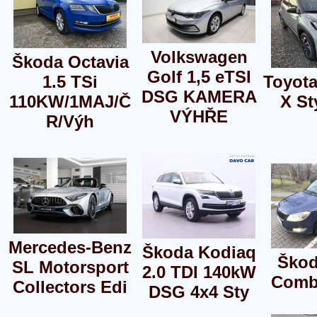
Volkswagen
Škoda Octavia
Golf 1,5 eTSI
1.5 TSi
Toyota
DSG KAMERA
110KW/1MAJ/Č
X St
VÝHŘE
R/Výh
Mercedes-Benz
Škoda Kodiaq
Škod
SL Motorsport
2.0 TDI 140kW
Combi
Collectors Edi
DSG 4x4 Sty