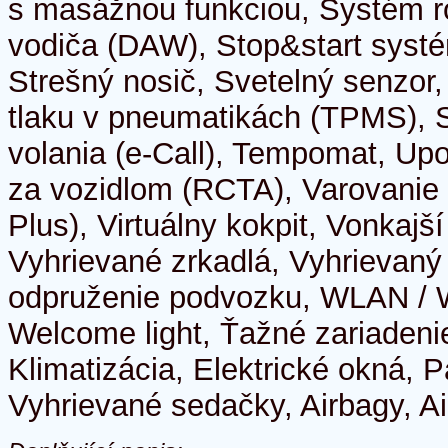
s masážnou funkciou, Systém 
vodiča (DAW), Stop&start systé
Strešný nosič, Svetelný senzor,
tlaku v pneumatikách (TPMS), 
volania (e-Call), Tempomat, U
za vozidlom (RCTA), Varovanie 
Plus), Virtuálny kokpit, Vonkajší
Vyhrievané zrkadlá, Vyhrievaný
odpruženie podvozku, WLAN / W
Welcome light, Ťažné zariadenie
Klimatizácia, Elektrické okná, 
Vyhrievané sedačky, Airbagy, Ai