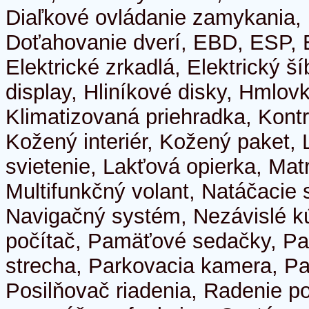
Diaľkové ovládanie zamykania, 
Doťahovanie dverí, EBD, ESP, E
Elektrické zrkadlá, Elektrický š
display, Hliníkové disky, Hmlovky
Klimatizovaná priehradka, Kontr
Kožený interiér, Kožený paket,
svietenie, Lakťová opierka, Matr
Multifunkčný volant, Natáčacie 
Navigačný systém, Nezávislé k
počítač, Pamäťové sedačky, P
strecha, Parkovacia kamera, Pa
Posilňovač riadenia, Radenie p