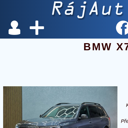
BMW X
Př