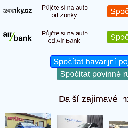
Půjčte si na auto
Spoč
od Zonky.
Půjčte si na auto
Spoč
od Air Bank.
Spočítat havarijní po
Spočítat povinné 
Další zajímavé in