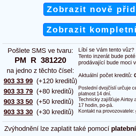
Zobrazit nově při
Zobrazit kompletn
Pošlete SMS ve tvaru:
Líbí se Vám tento vůz?
Tento inzerát bude pot
PM  R  381220
prodávající bude moci vlo
na jedno z těchto čísel:
Aktuální počet kreditů:
903 33 99
(+120 kreditů)
Poslední dvojčíslí určuje
903 33 79
(+80 kreditů)
platnost 14 dní.
Technicky zajišťuje Airtoy 
903 33 50
(+50 kreditů)
17 hodin, po-pá.
903 33 30
(+30 kreditů)
Kontakt na provozovatele:
Zvýhodnění lze zaplatit také pomocí
platebn