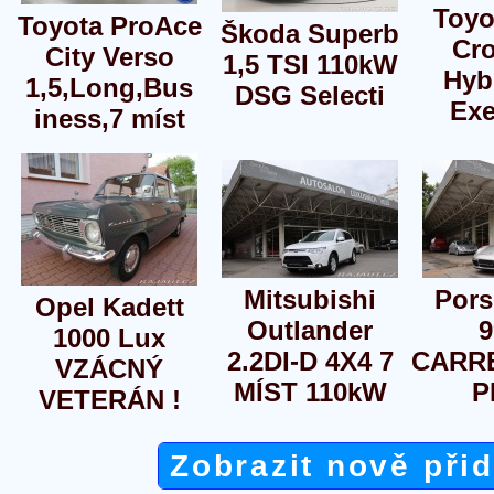
Toyo
Toyota ProAce
Škoda Superb
Cro
City Verso
1,5 TSI 110kW
Hyb
1,5,Long,Bus
DSG Selecti
Exe
iness,7 míst
Mitsubishi
Pors
Opel Kadett
Outlander
9
1000 Lux
2.2DI-D 4X4 7
CARRE
VZÁCNÝ
MÍST 110kW
P
VETERÁN !
Zobrazit nově při