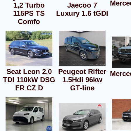
Merce
1,2 Turbo
Jaecoo 7
115PS TS
Luxury 1.6 tGDI
Comfo
Seat Leon 2,0
Peugeot Rifter
Merce
TDI 110kW DSG
1.5Hdi 96kw
FR CZ D
GT-line