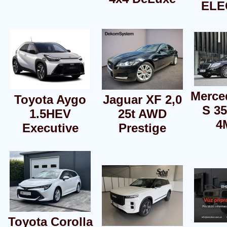
ELE
Merce
Toyota Aygo
Jaguar XF 2,0
S 3
1.5HEV
25t AWD
4
Executive
Prestige
Toyota Corolla