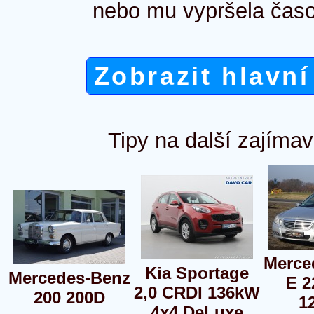
nebo mu vypršela časo
Zobrazit hlavní
Tipy na další zajímav
Merce
Kia Sportage
Mercedes-Benz
E 2
2,0 CRDI 136kW
200 200D
1
4x4 DeLuxe