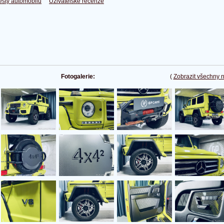
esty automobilů
Uživatelské recenze
Fotogalerie:
(
Zobrazit všechny 