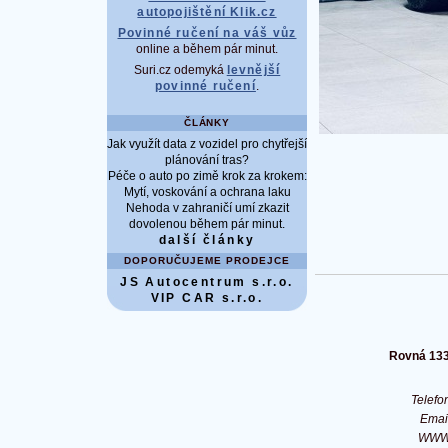
autopojištění Klik.cz
Povinné ručení na váš vůz
online a během pár minut.
Suri.cz odemyká
levnější
povinné ručení
.
ČLÁNKY
Jak využít data z vozidel pro chytřejší
plánování tras?
Péče o auto po zimě krok za krokem:
Mytí, voskování a ochrana laku
Nehoda v zahraničí umí zkazit
dovolenou během pár minut.
další články
DOPORUČUJEME PRODEJCE
JS Autocentrum s.r.o.
VIP CAR s.r.o.
Rovná 1332
Telef
Ema
WW