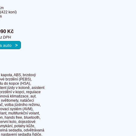
Km
(422 koní)
m
6
990 Kč
ez DPH
 na auto
>
í kapota, ABS, brzdový
ové brzdění (PEBS),
ezdu do kopce (HSA),
tent jízdy v koloně, asistent
abrzdění v kopci, regulace
ónová klimatizace, aut.
 světlomety, natáčecí
ač, volba jízdního režimu,
rovací systém (AVM),
ant, multifunkční volant,
n, hands free, bluetooth,
zervní kolo, dojezdové
 zamykání, potahy kůže,
ditelná sedadla, odvětrávaná
 nastavení sedadla řidiče,