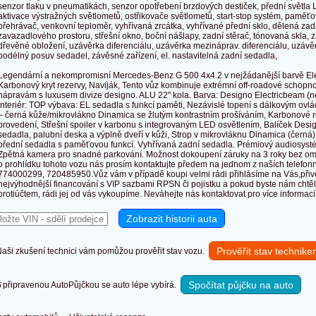
senzor tlaku v pneumatikách, senzor opotřebení brzdových destiček, přední světla L
aktivace výstražných světlometů, ostřikovače světlometů, start-stop systém, paměťo
přehrávač, venkovní teploměr, vyhřívaná zrcátka, vyhřívané přední sklo, dělená zad
zavazadlového prostoru, střešní okno, boční nášlapy, zadní stěrač, tónovaná skla, 
dřevěné obložení, uzávěrka diferenciálu, uzávěrka mezináprav. diferenciálu, uzávěr
podélný posuv sedadel, závěsné zařízení, el. nastavitelná zadní sedadla,
Legendární a nekompromisní Mercedes-Benz G 500 4x4.2 v nejžádanější barvě Ele
Karbonový kryt rezervy, Naviják, Tento vůz kombinuje extrémní off-roadové schopno
nápravám s luxusem divize designo. ALU 22" kola. Barva: Designo Electricbeam (ne
Interiér: TOP výbava: EL sedadla s funkcí paměti, Nezávislé topení s dálkovým ovl
– černá kůže/mikrovlákno Dinamica se žlutým kontrastním prošíváním, Karbonové ro
provedení, Střešní spoiler v karbonu s integrovaným LED osvětlením, Balíček Desig
sedadla, palubní deska a výplně dveří v kůži, Strop v mikrovláknu Dinamica (černá
přední sedadla s paměťovou funkcí. Vyhřívaná zadní sedadla. Prémiový audiosys
Zpětná kamera pro snadné parkování. Možnost dokoupení záruky na 3 roky bez o
o prohlídku tohoto vozu nás prosím kontaktujte předem na jednom z naších telefon
774000299, 720485950.Vůz vám v případě koupi velmi rádi přihlásíme na Vás,při
nejvýhodnější financování s VIP sazbami RPSN či pojistku a pokud byste nám chtěl
protiúčtem, rádi jej od vás vykoupíme. Neváhejte nás kontaktovat pro více informací
Prověřit stav technik
ši zkušení technici vám pomůžou prověřit stav vozu.
Spočítat půjčku na auto
připravenou AutoPůjčkou se auto lépe vybírá.