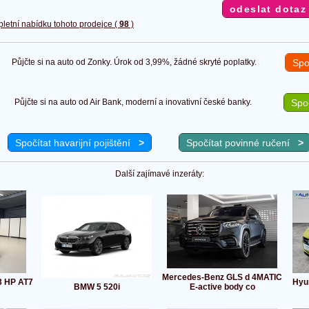
pletní nabídku tohoto prodejce (
98
)
Půjčte si na auto od Zonky. Úrok od 3,99%, žádné skryté poplatky.
Spo
Půjčte si na auto od Air Bank, moderní a inovativní české banky.
Spoč
Spočítat havarijní pojištění
>
Spočítat povinné ručení
>
Další zajímavé inzeráty:
Mercedes-Benz GLS d 4MATIC
3 HP AT7
Hyun
BMW 5 520i
E-active body co