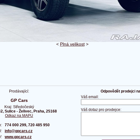
<
Plná velikost
>
Prodávající:
Odpovědět prodejci na 
Váš email:
GP Cars
Kraj: Středočeský
Váš dotaz pro prodejce:
, Sulice - Želivec, Praha, 25168
Odkaz na MAPU
on:
774 000 299, 720 485 950
il:
info@gpcars.cz
W:
www.gpcars.cz