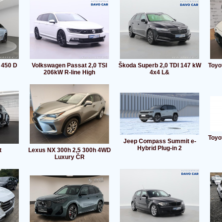
 450 D
Volkswagen Passat 2,0 TSI
Škoda Superb 2,0 TDI 147 kW
Toyo
206kW R-line High
4x4 L&
Toyo
Jeep Compass Summit e-
Hybrid Plug-in 2
t
Lexus NX 300h 2,5 300h 4WD
Luxury ČR