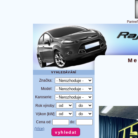
Partne
Me
VYHLEDÁVÁNÍ
Značka:
Model:
Karoserie:
Rok výroby:
Výkon [kW]:
Cena od:
do:
(Více)