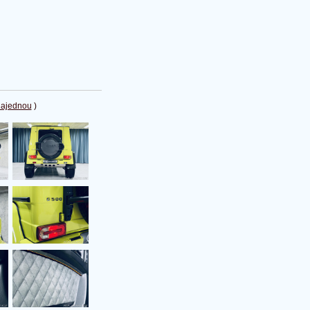
najednou
)