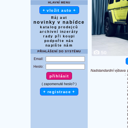
HLAVNÍ MENU
+ vložit auto +
Ráj aut
novinky v nabídce
katalog prodejců
archivní inzeráty
rady při koupi
podpořte nás
napište nám
PŘIHLÁŠENÍ DO SYSTÉMU
50
Email:
Heslo:
Nadstandardní výbava
:
( zapomenuté heslo? )
+ registrace +