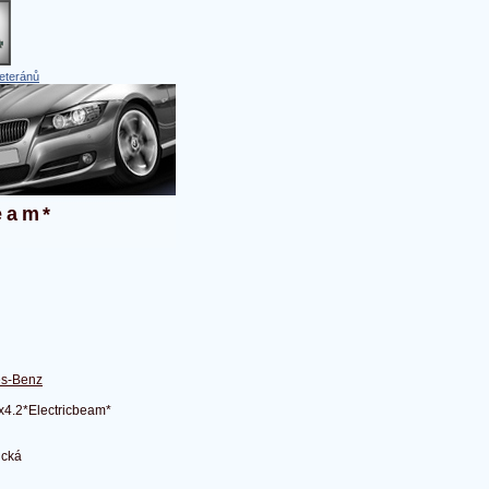
eteránů
eam*
s-Benz
x4.2*Electricbeam*
ická