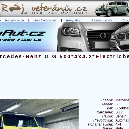
ři:
Autopůjčovna
|
Grily Campingaz
|
Army shop
|
Sportovní vozy
|
Ráj v
rcedes-Benz G G 500*4x4.2*Electricb
Značka:
Mercede
Model:
G
Typ:
G 500*4
Karoserie:
SUV
Palivo:
Benzín
Převodovka:
Automat
Poháněná kola:
4x4
Barva:
žlutá