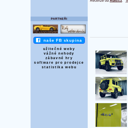
Recenze od
Auto.cz
:
T
PARTNEŘI
naše FB skupina
užitečné weby
vážné nehody
zábavné hry
software pro prodejce
statistika webu