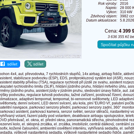
Rok výroby:
2016
Najeto:
28 000 
Výkon:
310 kW 
Zdvihový objem:
3982 cc
Datum aktualizace:
5.8.202
Cena:
4 399 
3 636 355 Kč b
Spočítat půjčku
sdílet
sdílet
pohon 4x4, aut. převodovka, 7 rychlostních stupňů, 14x airbag, airbag řidiče, aktivn
asistent, stabilizace podvozku (ESP), EDS, protiprokluzový systém kol (ASR), nouz
asistent stability přívěsu (TSA), regulace rychlosti při jízdě ze svahu, asistent rozj
ukazatel rychlostního limitu (SLIF), hlídání jízdního pruhu, hlídání mrtvého úhlu, asis
změny jízdního pruhu, asistent jízdy v jízdním pruhu, sledování únavy řidiče, aut. z
výšky podvozku, regulace tuhosti podvozku, tažné zařízení, posilovač řízení, dvouz
klimatizace, adaptivní tempomat, tempomat, bi-xenonové světlomety, LED adaptivní
světlomety, denní svícení, LED denní svícení, alu kola, plní 'EURO VI', palubní počít
satelitní navigace, parkovací senzory přední, parkovací senzory zadní, 360° monito
parkovací asistent, parkovací kamera, senzor světel, senzor stěračů, nastavitelný vol
vyhřívaný volant, řazení pádly pod volantem, deaktivace airbagu spolujezdce, telefo
DVD přehrávač, el. okna, el. přední okna, panoramatická střecha, plnohodnotné re
rezervní kolo, el. sklopná zrcátka, el. zrcátka, imobilizér, centrál dálkový, centrální
isofix, kožené čalounění, ambientní osvětlení interiéru, vyhřívaná sedadla, el. seři
sedadla, výškově nastavitelná sedadla, výškově nastavitelné sedadlo řidiče, paměť