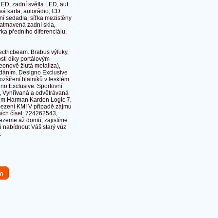
ED, zadní světla LED, aut.
vá karta, autorádio, CD
ní sedadla, síťka mezistěny
zatmavená zadní skla,
ka předního diferenciálu,
ctricbeam. Brabus výfuky,
sti díky portálovým
onově žlutá metalíza),
ádáním. Designo Exclusive
zšíření blatníků v lesklém
no Exclusive: Sportovní
), Vyhřívaná a odvětrávaná
tém Harman Kardon Logic 7,
mezení KM! V případě zájmu
ních čísel: 724262543,
vezeme až domů, zajistíme
i nabídnout Váš starý vůz
.
em