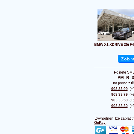
BMW X1 XDRIVE 25i F
Zobra
Pošlete SMS
PM  R  
na jedno z tě
903 33 99
(+1
903 33 79
(+8
903 33 50
(+5
903 33 30
(+3
Zvýhodnění lze zaplatit
GoPay
: