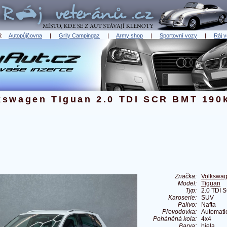
ři:
Autopůjčovna
|
Grily Campingaz
|
Army shop
|
Sportovní vozy
|
Ráj v
kswagen Tiguan 2.0 TDI SCR BMT 190
Značka:
Volkswa
Model:
Tiguan
Typ:
2.0 TDI
Karoserie:
SUV
Palivo:
Nafta
Převodovka:
Automati
Poháněná kola:
4x4
Barva:
biela