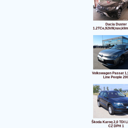
Dacia Duster
1.2TCe,92kW,nav,kli
Volkswagen Passat 1,5
Line People 20
Škoda Karoq 2,0 TDI 
CZ DPH 1