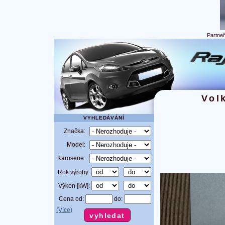
Partne
Vol
VYHLEDÁVÁNÍ
Značka:
Model:
Karoserie:
Rok výroby:
Výkon [kW]:
Cena od:
do:
(Více)