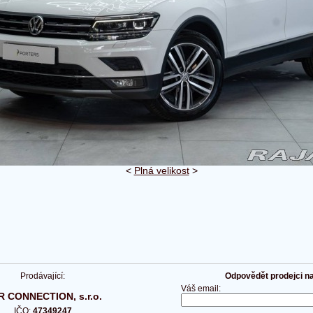
<
Plná velikost
>
Prodávající:
Odpovědět prodejci na 
Váš email:
 CONNECTION, s.r.o.
IČO:
47349247