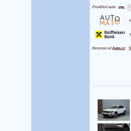
Prověření auta:
VIN:
Na
S 
Recenze od
Auto.cz
:
T