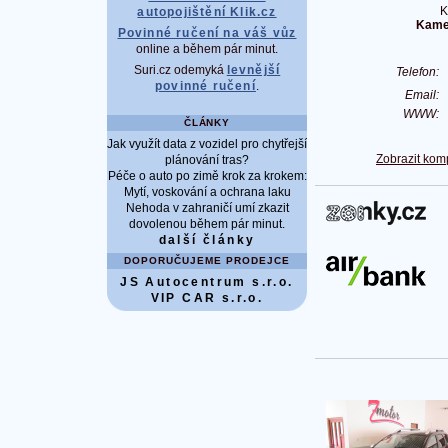
K
autopojištění Klik.cz
Kamen
Povinné ručení na váš vůz
online a během pár minut.
Suri.cz odemyká
levnější
Telefon:
povinné ručení
.
Email:
WWW:
ČLÁNKY
Jak využít data z vozidel pro chytřejší
Zobrazit kom
plánování tras?
Péče o auto po zimě krok za krokem:
Mytí, voskování a ochrana laku
Nehoda v zahraničí umí zkazit
dovolenou během pár minut.
další články
DOPORUČUJEME PRODEJCE
JS Autocentrum s.r.o.
VIP CAR s.r.o.