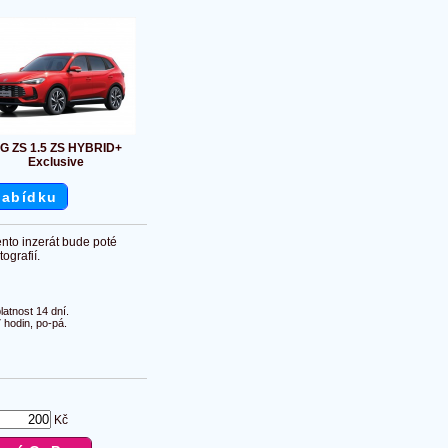
G ZS 1.5 ZS HYBRID+
Exclusive
nabídku
ento inzerát bude poté
ografií.
atnost 14 dní.
 hodin, po-pá.
Kč