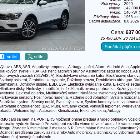
Rok výroby:
2020
Najeto:
142 000
Výkon:
140 kW (
Zdvihový objem:
1968 cc
Datum aktualizace:
8.8.2026
Cena:
637 0
25 490 EUR. 20 724 E
Spočítat půjčku 
sdílet
sdílet
Výbava: ABS, ASR, Adaptívny tempomat, Airbagy - počet, Alarm, Android Auto, Apple
diaľkových svetiel (HBA), Asistent jazdných pruhov, Asistent rozjazdu do kopca, As
dopravných značiek (ISLW/ISLA), Bezdotykové otváranie kufra, Bezkľúčové štartova
Brzdový asistent, Centrálne zamykanie, Dažďový senzor, Deaktivácia airbagov, Di
zamykania, Dotykový displej, EBD, ESP, Elektrické ovládanie kufra, Elektrické sedad
Hliníkové disky, Hmlovky, Imobilizér, Isofix, Klimatizovaná priehradka, Kožený pake
svietenie, Lakťová opierka, Multifunkčný volant, Natáčacie svetlomety, Navigačný s
Parkovacie senzory, Posilňovač riadenia, Radenie pod volantom, Systém rozpozn
Stop&start systém, Strešný nosič, Svetelný senzor, Systém kontroly tlaku v pneum
Varovanie o vzdialenosti (BAS Plus), Virtuálny kokpit, Vonkajší teplomer, Vyhrieva
zrkadlá, Welcome light, Autorádio, Klimatizácia, Elektrické okná, Airbagy
RMG cars sa mení na PORTERS Možnosť online predaja a video obhliadky Vozidlo
prebratím vydezinfikované Pri zakúpení vozidla vieme doviezť auto až k vám domo
lízingu: Živnostník minimálne 3 mesiace S.R.O minimálne 6 mesiacov Zamestnaný
Možnosť predĺženia záruky až na 3 roky Auto motoricky a technicky vo výbornom s
zákonné aj havarijné poistenie