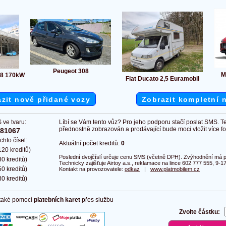
Peugeot 308
M
48 170kW
Fiat Ducato 2,5 Euramobil
zit nově přidané vozy
Zobrazit kompletní 
 ve tvaru:
Líbí se Vám tento vůz? Pro jeho podporu stačí poslat SMS. T
přednostně zobrazován a prodávající bude moci vložit více fot
381067
chto čísel:
Aktuální počet kreditů:
0
20 kreditů)
Poslední dvojčíslí určuje cenu SMS (včetně DPH). Zvýhodnění má pl
0 kreditů)
Technicky zajišťuje Airtoy a.s., reklamace na lince 602 777 555, 9-17
0 kreditů)
Kontakt na provozovatele:
odkaz
|
www.platmobilem.cz
0 kreditů)
 také pomocí
platebních karet
přes službu
Zvolte částku: