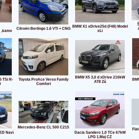
Š
BMW X1 xDrive25d (F48) Model
Citroën Berlingo 1.6 VTi + CNG
m ,kame
xLi
BMW X5 3,0 d xDrive 210kW
 TSi R-
Toyota ProAce Verso Family
BMW
AT8 Zá
0
Comfort
Mercedes-Benz CL 500 C215
Fia
LED Navi
Dacia Sandero 1,0 TCe 67kW
LPG 1.Maj CZ