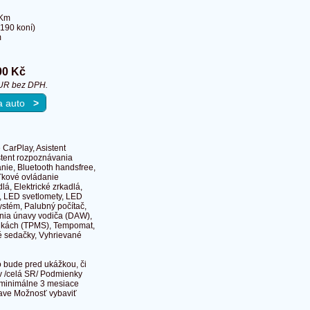
 Km
190 koní)
m
00 Kč
UR bez DPH.
na auto
>
 CarPlay, Asistent
istent rozpoznávania
nie, Bluetooth handsfree,
aľkové ovládanie
lá, Elektrické zrkadlá,
t, LED svetlomety, LED
ystém, Palubný počítač,
ania únavy vodiča (DAW),
atikách (TPMS), Tempomat,
né sedačky, Vyhrievané
 bude pred ukážkou, či
v /celá SR/ Podmienky
 minimálne 3 mesiace
tave Možnosť vybaviť