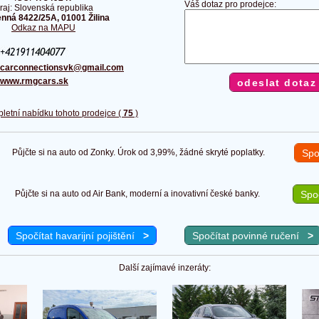
Váš dotaz pro prodejce:
raj: Slovenská republika
ná 8422/25A, 01001 Žilina
Odkaz na MAPU
carconnectionsvk@gmail.com
www.rmgcars.sk
pletní nabídku tohoto prodejce (
75
)
Půjčte si na auto od Zonky. Úrok od 3,99%, žádné skryté poplatky.
Spo
Půjčte si na auto od Air Bank, moderní a inovativní české banky.
Spoč
Spočítat havarijní pojištění
>
Spočítat povinné ručení
>
Další zajímavé inzeráty: