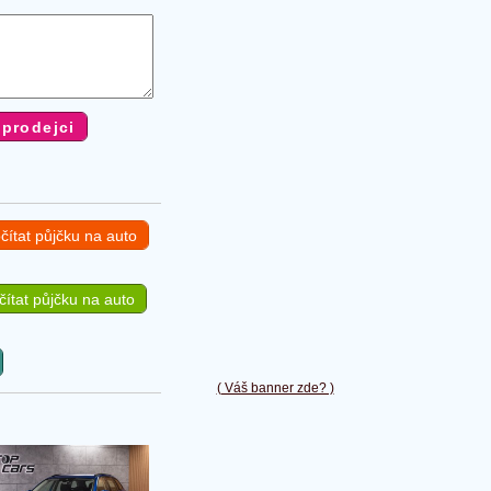
čítat půjčku na auto
ítat půjčku na auto
( Váš banner zde? )