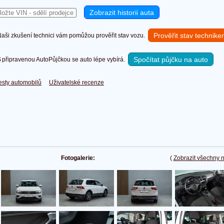
Prověřit stav technik
ši zkušení technici vám pomůžou prověřit stav vozu.
Spočítat půjčku na auto
připravenou AutoPůjčkou se auto lépe vybírá.
esty automobilů
Uživatelské recenze
Fotogalerie:
(
Zobrazit všechny 