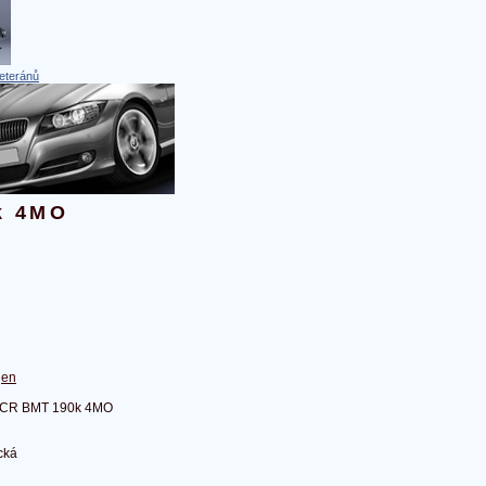
eteránů
k 4MO
gen
 SCR BMT 190k 4MO
cká