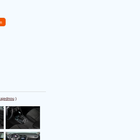
em
najednou
)