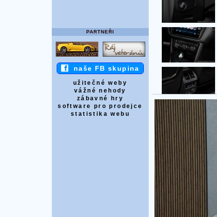
PARTNEŘI
naše FB skupina
užitečné weby
vážné nehody
zábavné hry
software pro prodejce
statistika webu