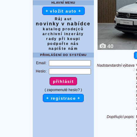
HLAVNÍ MENU
+ vložit auto +
Ráj aut
novinky v nabídce
katalog prodejců
archivní inzeráty
rady při koupi
podpořte nás
40
napište nám
PŘIHLÁŠENÍ DO SYSTÉMU
Email:
Nadstandardní výbava
:
Heslo:
( zapomenuté heslo? )
+ registrace +
Doplňující popis: