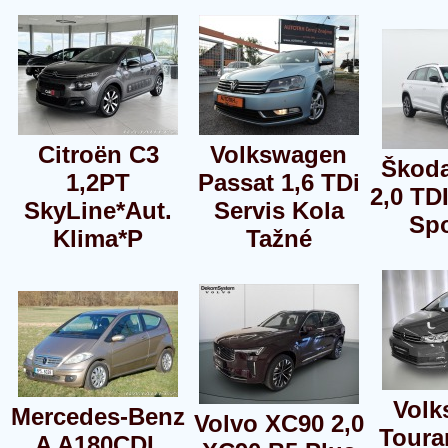
Citroën C3
Volkswagen
Škod
1,2PT
Passat 1,6 TDi
2,0 TD
SkyLine*Aut.
Servis Kola
Spo
Klima*P
Tažné
Volk
Mercedes-Benz
Volvo XC90 2,0
Toura
A A180CDI,