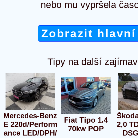
nebo mu vypršela časo
Zobrazit hlavní
Tipy na další zajímav
Mercedes-Benz
Škoda
Fiat Tipo 1.4
E 220d/Perform
2,0 T
70kw POP
ance LED/DPH/
DSG