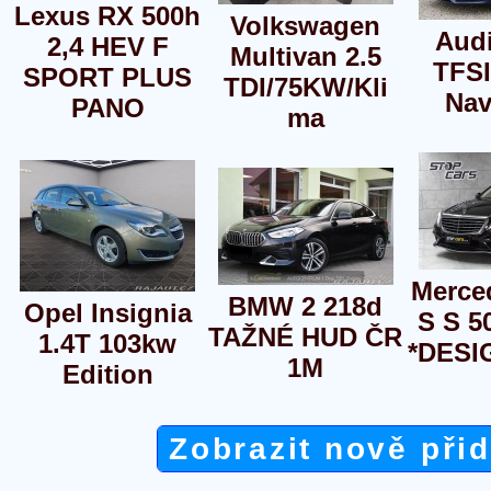
Lexus RX 500h
Volkswagen
Audi
2,4 HEV F
Multivan 2.5
TFSI
SPORT PLUS
TDI/75KW/Kli
Nav
PANO
ma
Merce
BMW 2 218d
Opel Insignia
S S 5
TAŽNÉ HUD ČR
1.4T 103kw
*DESI
1M
Edition
Zobrazit nově při