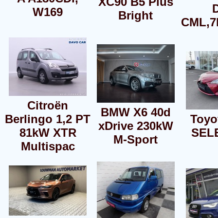
XC90 B5 Plus
W169
Bright
CML,7
Citroën
BMW X6 40d
Berlingo 1,2 PT
Toyo
xDrive 230kW
81kW XTR
SEL
M-Sport
Multispac