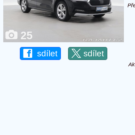
Př
25
sdílet
sdílet
Ak