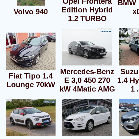
Opel Frontera
BMW 1
Edition Hybrid
x
Volvo 940
1.2 TURBO
Mercedes-Benz
Suzuk
Fiat Tipo 1.4
E 3,0 450 270
1.4 Hy
Lounge 70kW
kW 4Matic AMG
1 