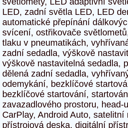
světlomety, LED adaptivní světl
LED, zadní světla LED, LED den
automatické přepínání dálkovýc
svícení, ostřikovače světlometů
tlaku v pneumatikách, vyhřívan
zadní sedadla, výškově nastavit
výškově nastavitelná sedadla, 
dělená zadní sedadla, vyhřívaný
odemykání, bezklíčové startová
bezklíčové startování, startování
zavazadlového prostoru, head-u
CarPlay, Android Auto, satelitní 
přístrojová deska, digitální přístr