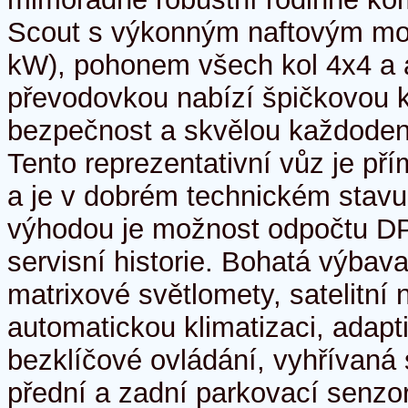
Scout s výkonným naftovým mo
kW), pohonem všech kol 4x4 a
převodovkou nabízí špičkovou k
bezpečnost a skvělou každodenn
Tento reprezentativní vůz je pří
a je v dobrém technickém stav
výhodou je možnost odpočtu DPH
servisní historie. Bohatá výbav
matrixové světlomety, satelitní 
automatickou klimatizaci, adap
bezklíčové ovládání, vyhřívaná 
přední a zadní parkovací senzo