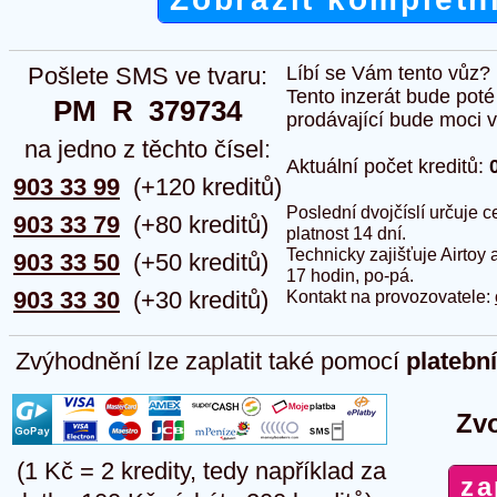
Pošlete SMS ve tvaru:
Líbí se Vám tento vůz?
Tento inzerát bude pot
PM  R  379734
prodávající bude moci vlo
na jedno z těchto čísel:
Aktuální počet kreditů:
903 33 99
(+120 kreditů)
Poslední dvojčíslí určuje
903 33 79
(+80 kreditů)
platnost 14 dní.
Technicky zajišťuje Airtoy 
903 33 50
(+50 kreditů)
17 hodin, po-pá.
903 33 30
(+30 kreditů)
Kontakt na provozovatele:
Zvýhodnění lze zaplatit také pomocí
platebn
Zvo
(1 Kč = 2 kredity, tedy například za