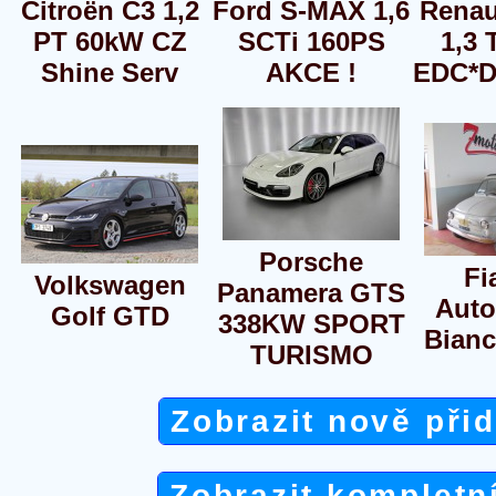
Citroën C3 1,2
Ford S-MAX 1,6
Renau
PT 60kW CZ
SCTi 160PS
1,3 
Shine Serv
AKCE !
EDC*D
Porsche
Fi
Volkswagen
Panamera GTS
Auto
Golf GTD
338KW SPORT
Bianc
TURISMO
Zobrazit nově při
Zobrazit kompletn