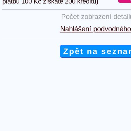
platbu 100 Kč získáte 200 kreditů)
Počet zobrazení detai
Nahlášení podvodného 
Zpět na sezna