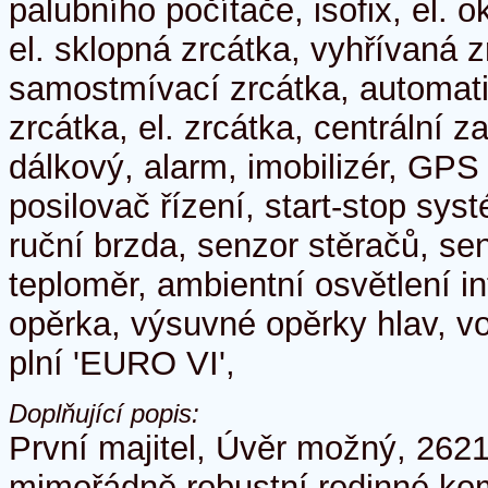
palubního počítače, isofix, el. 
el. sklopná zrcátka, vyhřívaná z
samostmívací zrcátka, automat
zrcátka, el. zrcátka, centrální z
dálkový, alarm, imobilizér, GP
posilovač řízení, start-stop sys
ruční brzda, senzor stěračů, se
teploměr, ambientní osvětlení in
opěrka, výsuvné opěrky hlav, vo
plní 'EURO VI',
Doplňující popis:
První majitel, Úvěr možný, 2621
mimořádně robustní rodinné ko