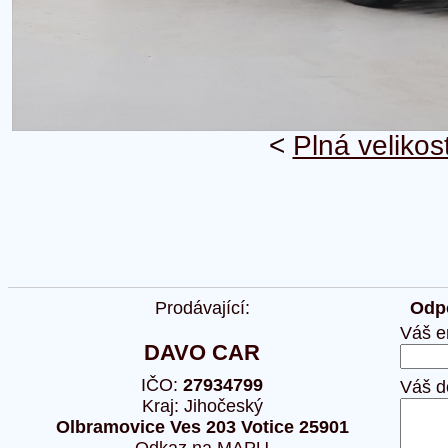
<
Plná velikos
Prodávající:
Odpo
Váš e
DAVO CAR
IČO:
27934799
Váš d
Kraj: Jihočeský
Olbramovice Ves 203 Votice 25901
Odkaz na MAPU