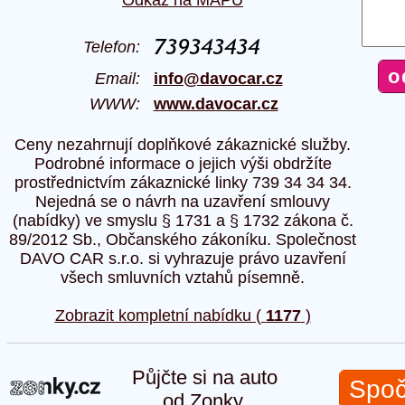
Telefon:
Email:
info@davocar.cz
WWW:
www.davocar.cz
Ceny nezahrnují doplňkové zákaznické služby.
Podrobné informace o jejich výši obdržíte
prostřednictvím zákaznické linky 739 34 34 34.
Nejedná se o návrh na uzavření smlouvy
(nabídky) ve smyslu § 1731 a § 1732 zákona č.
89/2012 Sb., Občanského zákoníku. Společnost
DAVO CAR s.r.o. si vyhrazuje právo uzavření
všech smluvních vztahů písemně.
Zobrazit kompletní nabídku (
1177
)
Půjčte si na auto
Spoč
od Zonky.