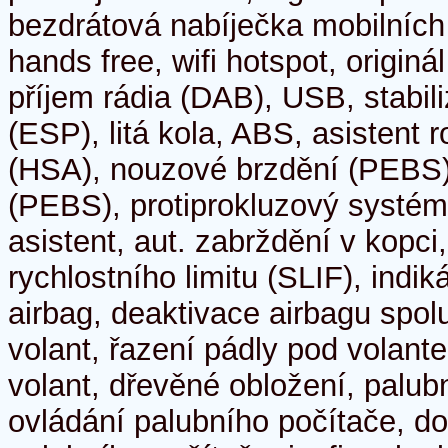
bezdrátová nabíječka mobilních 
hands free, wifi hotspot, originál
příjem rádia (DAB), USB, stabi
(ESP), litá kola, ABS, asistent 
(HSA), nouzové brzdění (PEBS)
(PEBS), protiprokluzový systém
asistent, aut. zabrždění v kopci
rychlostního limitu (SLIF), indik
airbag, deaktivace airbagu spol
volant, řazení pádly pod volant
volant, dřevěné obložení, palub
ovládání palubního počítače, d