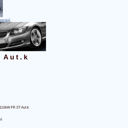
eteránů
 Aut.k
 110kW FR ST Aut.k
ní