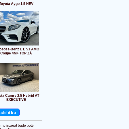
Toyota Aygo 1.5 HEV
cedes-Benz E E 53 AMG
Coupe 4M+ TOP ZÁ
ota Camry 2.5 Hybrid AT
EXECUTIVE
nabídku
ento inzerát bude poté