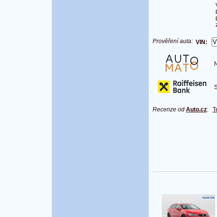
Prověření auta:
VIN:
Na
S 
Recenze od
Auto.cz
:
T