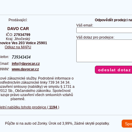
Prodávající:
Odpovědět prodejci na 
Váš email:
DAVO CAR
IČO:
27934799
Váš dotaz pro prodejce:
Kraj: Jihočeský
ovice Ves 203 Votice 25901
Odkaz na MAPU
elefon:
Email:
info@davocar.cz
WWW:
www.davocar.cz
ové zákaznické služby. Podrobné informace o
rostřednictvím zákaznické linky 739 34 34 34.
uzavření smlouvy (nabídky) ve smyslu § 1731 a
2012 Sb., Občanského zákoníku. Společnost
razuje právo uzavření všech smluvních vztahů
písemně.
etní nabídku tohoto prodejce (
1194
)
Půjčte si na auto od Zonky. Úrok od 3,99%, žádné skryté poplatky.
Spo