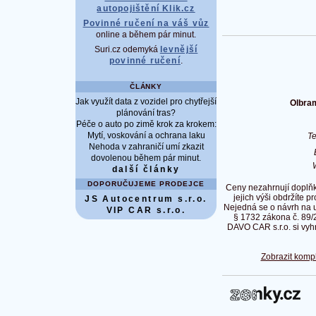
autopojištění Klik.cz
Povinné ručení na váš vůz
online a během pár minut.
Suri.cz odemyká
levnější
povinné ručení
.
ČLÁNKY
Jak využít data z vozidel pro chytřejší
Olbram
plánování tras?
Péče o auto po zimě krok za krokem:
Mytí, voskování a ochrana laku
T
Nehoda v zahraničí umí zkazit
dovolenou během pár minut.
další články
DOPORUČUJEME PRODEJCE
Ceny nezahrnují doplňk
jejich výši obdržíte p
JS Autocentrum s.r.o.
Nejedná se o návrh na 
VIP CAR s.r.o.
§ 1732 zákona č. 89/
DAVO CAR s.r.o. si vyh
Zobrazit kompl