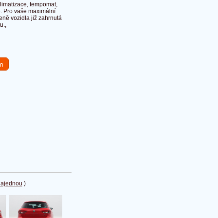
limatizace, tempomat,
ie. Pro vaše maximální
eně vozidla již zahrnutá
u.,
em
najednou
)