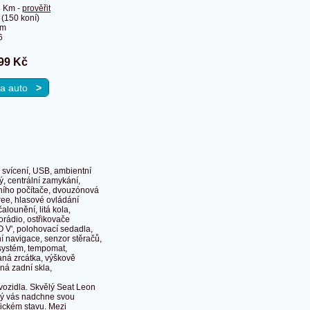
8 Km -
prověřit
(150 koní)
cm
6
99 Kč
 na auto
>
 svícení, USB, ambientní
vý, centrální zamykání,
bního počítače, dvouzónová
free, hlasové ovládání
alounění, litá kola,
orádio, ostřikovače
O V', polohovací sedadla,
ní navigace, senzor stěračů,
 systém, tempomat,
aná zrcátka, výškově
ná zadní skla,
vozidla. Skvělý Seat Leon
erý vás nadchne svou
hnickém stavu. Mezi