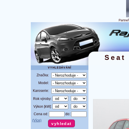
Partne
Seat
VYHLEDÁVÁNÍ
Značka:
Model:
Karoserie:
Rok výroby:
Výkon [kW]:
Cena od:
do:
(Více)