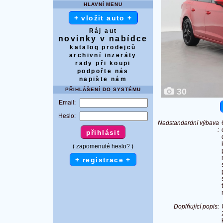
HLAVNÍ MENU
+ vložit auto +
Ráj aut
novinky v nabídce
katalog prodejců
archivní inzeráty
rady při koupi
podpořte nás
napište nám
PŘIHLÁŠENÍ DO SYSTÉMU
30
Email:
Heslo:
Nadstandardní výbava
:
( zapomenuté heslo? )
+ registrace +
Doplňující popis: