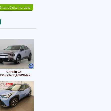
ítat půjčku na auto
Citroën C4
.2PureTech,96kW,Max