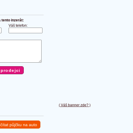
tento inzerát:
Váš telefon:
( Váš banner zde? )
čítat půjčku na auto