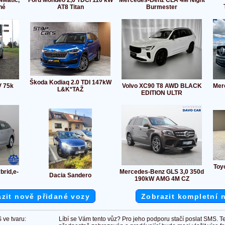
Matic,
Ford Mondeo 2,0 TDCi 110 kW
Mercedes-Benz CLA 4M Night
né
AT8 Titan
Burmester
Škoda Kodiaq 2.0 TDI 147kW
V 75k
Volvo XC90 T8 AWD BLACK
Mer
L&K*TAŽ
EDITION ULTR
Toy
brid,e-
Mercedes-Benz GLS 3,0 350d
Dacia Sandero
190kW AMG 4M CZ
zit nově přidané vozy
Zobrazit kompletní 
 ve tvaru:
Líbí se Vám tento vůz? Pro jeho podporu stačí poslat SMS. T