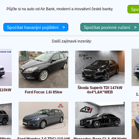
Půjčte si na auto od Air Bank, moderní a inovativní české banky.
Spoč
Spočítat havarijní pojištění
>
Spočítat povinné ručení
>
Další zajímavé inzeráty:
Škoda Superb TDI 147kW
 110kW
Ford Focus 1.6i 85kw
4x4*L&K*WEB
1