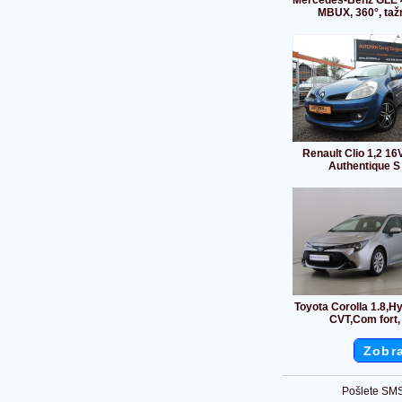
Mercedes-Benz GLE 4
MBUX, 360°, taž
Renault Clio 1,2 16
Authentique S
Toyota Corolla 1.8,Hy
CVT,Com fort,
Zobra
Pošlete SMS