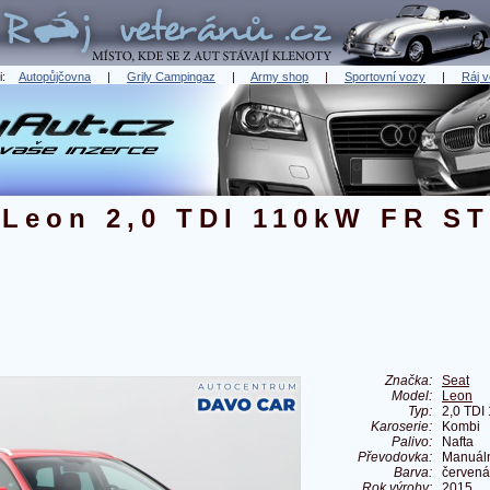
ři:
Autopůjčovna
|
Grily Campingaz
|
Army shop
|
Sportovní vozy
|
Ráj v
 Leon 2,0 TDI 110kW FR ST
Značka:
Seat
Model:
Leon
Typ:
2,0 TDI
Karoserie:
Kombi
Palivo:
Nafta
Převodovka:
Manuál
Barva:
červená
Rok výroby:
2015