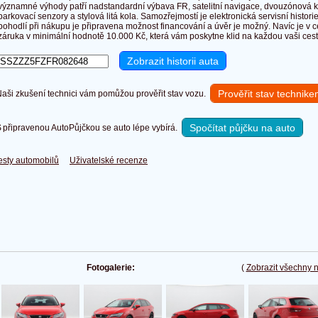
významné výhody patří nadstandardní výbava FR, satelitní navigace, dvouzónová k
parkovací senzory a stylová litá kola. Samozřejmostí je elektronická servisní histor
pohodlí při nákupu je připravena možnost financování a úvěr je možný. Navíc je v c
záruka v minimální hodnotě 10.000 Kč, která vám poskytne klid na každou vaši cest
Prověřit stav technik
ši zkušení technici vám pomůžou prověřit stav vozu.
Spočítat půjčku na auto
připravenou AutoPůjčkou se auto lépe vybírá.
esty automobilů
Uživatelské recenze
Fotogalerie:
(
Zobrazit všechny 