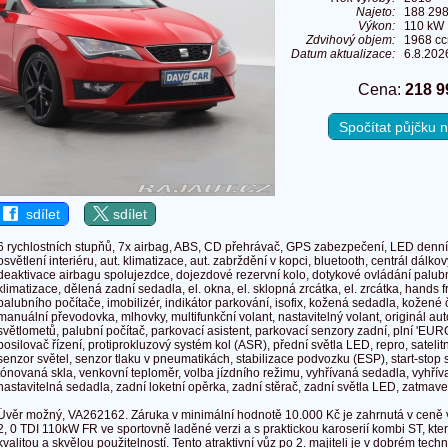
Najeto:
188 29
Výkon:
110 kW 
Zdvihový objem:
1968 c
Datum aktualizace:
6.8.202
Cena:
218 9
Spočítat půjčku
sdílet
sdílet
6 rychlostních stupňů, 7x airbag, ABS, CD přehrávač, GPS zabezpečení, LED denní
osvětlení interiéru, aut. klimatizace, aut. zabrždění v kopci, bluetooth, centrál dálko
deaktivace airbagu spolujezdce, dojezdové rezervní kolo, dotykové ovládání palu
klimatizace, dělená zadní sedadla, el. okna, el. sklopná zrcátka, el. zrcátka, hands 
palubního počítače, imobilizér, indikátor parkování, isofix, kožená sedadla, kožené č
manuální převodovka, mlhovky, multifunkční volant, nastavitelný volant, originál aut
světlometů, palubní počítač, parkovací asistent, parkovací senzory zadní, plní 'EUR
posilovač řízení, protiprokluzový systém kol (ASR), přední světla LED, repro, satelit
senzor světel, senzor tlaku v pneumatikách, stabilizace podvozku (ESP), start-stop
tónovaná skla, venkovní teploměr, volba jízdního režimu, vyhřívaná sedadla, vyhřív
nastavitelná sedadla, zadní loketní opěrka, zadní stěrač, zadní světla LED, zatmave
Úvěr možný, VA262162. Záruka v minimální hodnotě 10.000 Kč je zahrnutá v ceně 
2, 0 TDI 110kW FR ve sportovně laděné verzi a s praktickou karoserií kombi ST, kt
kvalitou a skvělou použitelností. Tento atraktivní vůz po 2. majiteli je v dobrém tec