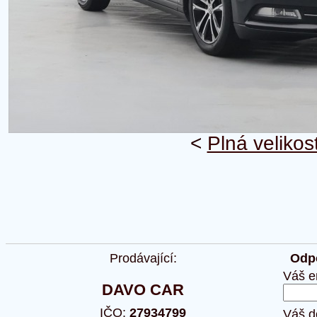
<
Plná velikos
Prodávající:
Odpo
Váš e
DAVO CAR
IČO:
27934799
Váš d