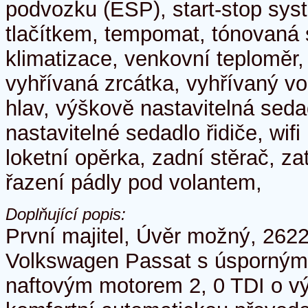
podvozku (ESP), start-stop syst
tlačítkem, tempomat, tónovaná s
klimatizace, venkovní teploměr,
vyhřívaná zrcátka, vyhřívaný v
hlav, výškově nastavitelná sed
nastavitelné sedadlo řidiče, wifi
loketní opěrka, zadní stěrač, z
řazení pádly pod volantem,
Doplňující popis:
První majitel, Úvěr možný, 262
Volkswagen Passat s úsporným
naftovým motorem 2, 0 TDI o v