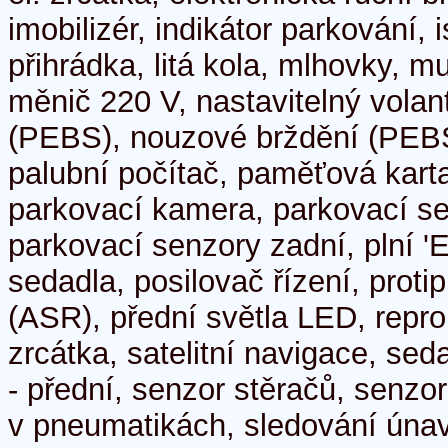
imobilizér, indikátor parkování, 
přihrádka, litá kola, mlhovky, mu
měnič 220 V, nastavitelný volan
(PEBS), nouzové brždění (PEBS)
palubní počítač, paměťová karta
parkovací kamera, parkovací se
parkovací senzory zadní, plní '
sedadla, posilovač řízení, proti
(ASR), přední světla LED, repr
zrcátka, satelitní navigace, se
- přední, senzor stěračů, senzor
v pneumatikách, sledování únavy