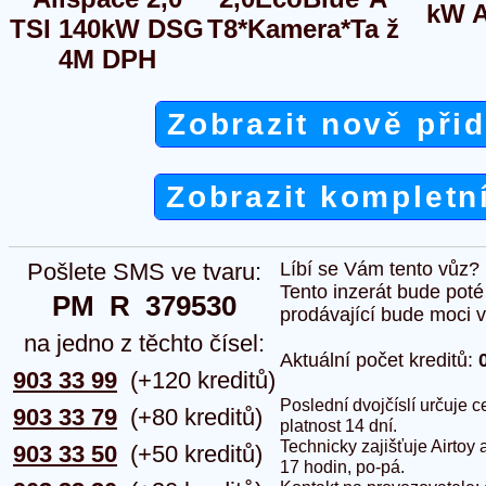
kW 
TSI 140kW DSG
T8*Kamera*Ta ž
4M DPH
Zobrazit nově při
Zobrazit kompletn
Pošlete SMS ve tvaru:
Líbí se Vám tento vůz?
Tento inzerát bude pot
PM  R  379530
prodávající bude moci vlo
na jedno z těchto čísel:
Aktuální počet kreditů:
903 33 99
(+120 kreditů)
Poslední dvojčíslí určuje
903 33 79
(+80 kreditů)
platnost 14 dní.
Technicky zajišťuje Airtoy 
903 33 50
(+50 kreditů)
17 hodin, po-pá.