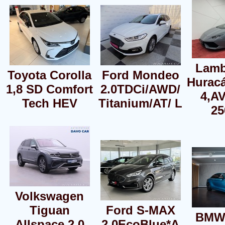
Lamb
Toyota Corolla
Ford Mondeo
Hurac
1,8 SD Comfort
2.0TDCi/AWD/
4,AV
Tech HEV
Titanium/AT/ L
25
Volkswagen
Tiguan
Ford S-MAX
BMW 
Allspace 2,0
2,0EcoBlue*A