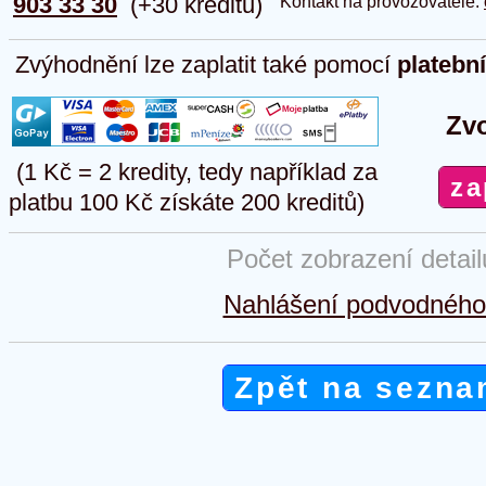
903 33 30
(+30 kreditů)
Kontakt na provozovatele:
Zvýhodnění lze zaplatit také pomocí
platebn
Zvo
(1 Kč = 2 kredity, tedy například za
platbu 100 Kč získáte 200 kreditů)
Počet zobrazení detai
Nahlášení podvodného 
Zpět na sezna