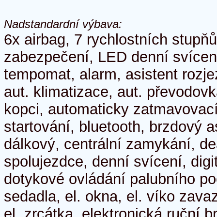
Nadstandardní výbava:
6x airbag, 7 rychlostních stup
zabezpečení, LED denní svícen
tempomat, alarm, asistent rozj
aut. klimatizace, aut. převodovk
kopci, automaticky zatmavovací
startování, bluetooth, brzdový as
dálkový, centrální zamykání, de
spolujezdce, denní svícení, digitá
dotykové ovládání palubního po
sedadla, el. okna, el. víko zava
el. zrcátka, elektronická ruční b