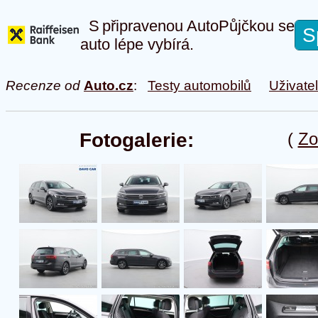
S připravenou AutoPůjčkou se
S
auto lépe vybírá.
Recenze od
Auto.cz
:
Testy automobilů
Uživate
Fotogalerie:
(
Zo