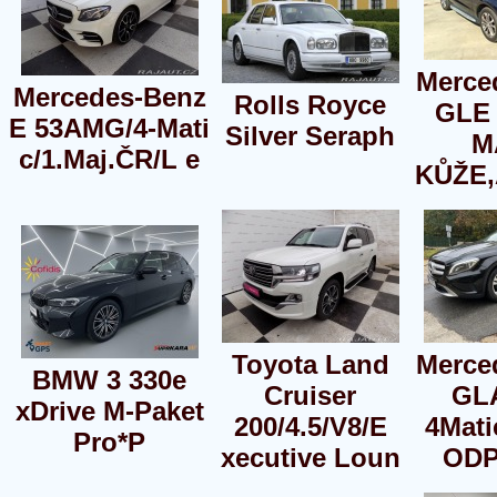
Merce
Mercedes-Benz
Rolls Royce
GLE 
E 53AMG/4-Mati
Silver Seraph
M
c/1.Maj.ČR/L e
KŮŽE
Toyota Land
Merce
BMW 3 330e
Cruiser
GL
xDrive M-Paket
200/4.5/V8/E
4Mati
Pro*P
xecutive Loun
ODP