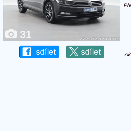
Př
31
sdílet
sdílet
Ak