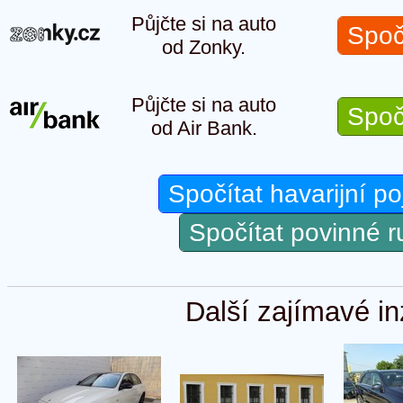
Půjčte si na auto
Spoč
od Zonky.
Půjčte si na auto
Spoč
od Air Bank.
Spočítat havarijní po
Spočítat povinné 
Další zajímavé in